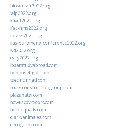
biosensor2022.org
ialp2022.org
klivet2022.org
ifac-hms2022.org
taoms2022.org
iias-euromena-conference2022.org
ivd2022.org
csity2022.org
ibsarstudyabroad.com
bennusehgall.com
tsecincinnati.com
roderconstructiongroup.com
plazabatai.com
hawkscayresort.com
hellonquads.com
diarioanimales.com
decogaleri.com