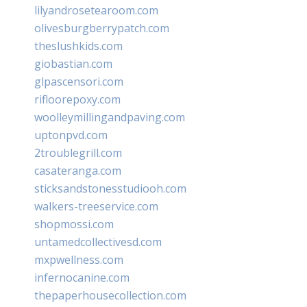
lilyandrosetearoom.com
olivesburgberrypatch.com
theslushkids.com
giobastian.com
glpascensori.com
rifloorepoxy.com
woolleymillingandpaving.com
uptonpvd.com
2troublegrill.com
casateranga.com
sticksandstonesstudiooh.com
walkers-treeservice.com
shopmossi.com
untamedcollectivesd.com
mxpwellness.com
infernocanine.com
thepaperhousecollection.com