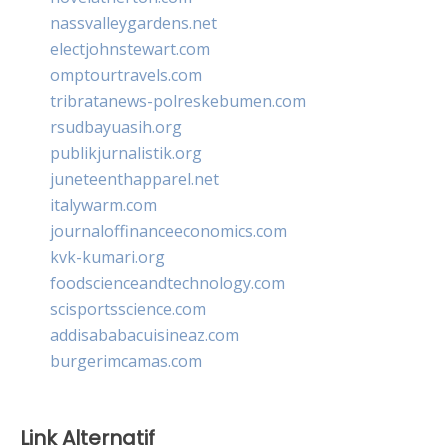
nassvalleygardens.net
electjohnstewart.com
omptourtravels.com
tribratanews-polreskebumen.com
rsudbayuasih.org
publikjurnalistik.org
juneteenthapparel.net
italywarm.com
journaloffinanceeconomics.com
kvk-kumari.org
foodscienceandtechnology.com
scisportsscience.com
addisababacuisineaz.com
burgerimcamas.com
Link Alternatif