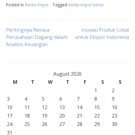
Posted in
Berita Impor
Tagged
berita impor beras
Post
Pentingnya Neraca
Inovasi Produk Lokal
Perusahaan Dagang dalam
untuk Ekspor Indonesia
Analisis Keuangan
navigation
August 2026
M
T
W
T
F
S
S
1
2
3
4
5
6
7
8
9
10
11
12
13
14
15
16
17
18
19
20
21
22
23
24
25
26
27
28
29
30
31