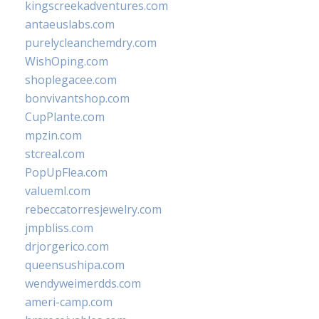
kingscreekadventures.com
antaeuslabs.com
purelycleanchemdry.com
WishOping.com
shoplegacee.com
bonvivantshop.com
CupPlante.com
mpzin.com
stcreal.com
PopUpFlea.com
valueml.com
rebeccatorresjewelry.com
jmpbliss.com
drjorgerico.com
queensushipa.com
wendyweimerdds.com
ameri-camp.com