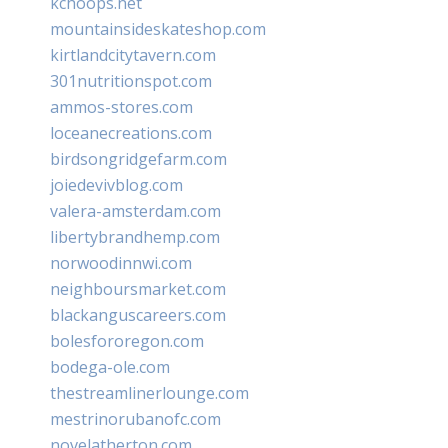
kchoops.net
mountainsideskateshop.com
kirtlandcitytavern.com
301nutritionspot.com
ammos-stores.com
loceanecreations.com
birdsongridgefarm.com
joiedevivblog.com
valera-amsterdam.com
libertybrandhemp.com
norwoodinnwi.com
neighboursmarket.com
blackanguscareers.com
bolesfororegon.com
bodega-ole.com
thestreamlinerlounge.com
mestrinorubanofc.com
novelatherton.com