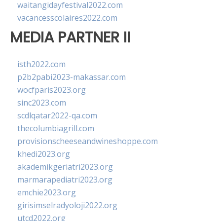
waitangidayfestival2022.com
vacancesscolaires2022.com
MEDIA PARTNER II
isth2022.com
p2b2pabi2023-makassar.com
wocfparis2023.org
sinc2023.com
scdlqatar2022-qa.com
thecolumbiagrill.com
provisionscheeseandwineshoppe.com
khedi2023.org
akademikgeriatri2023.org
marmarapediatri2023.org
emchie2023.org
girisimselradyoloji2022.org
utcd2022.org