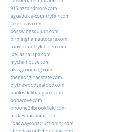
lafisheriarestaurant.com
915jazzandmore.com
aguadulce-countryfair.com
jakehovis.com
bosswingsduluth.com
birminghamautocare.com
tonyscountrykitchen.com
jbellasnailspa.com
mychaihouse.com
alvisgrooming.com
thegeorginaestate.com
blythewoodseafood.com
paolosdelibangkok.com
bobacove.com
phoone24brookfield.com
mickeybarmama.com
roadwayconstructioninc.com
shopdragonflyboutique.com