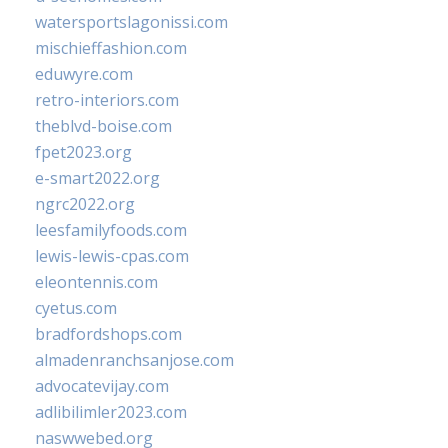
watersportslagonissi.com
mischieffashion.com
eduwyre.com
retro-interiors.com
theblvd-boise.com
fpet2023.org
e-smart2022.org
ngrc2022.org
leesfamilyfoods.com
lewis-lewis-cpas.com
eleontennis.com
cyetus.com
bradfordshops.com
almadenranchsanjose.com
advocatevijay.com
adlibilimler2023.com
naswwebed.org