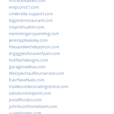
hrsreceivables.com
empconst1.com
cinderella-support.com
bigpinkrestaurant.com
inspirehuahin.com
memmingerspainting.com
jeremypbeasley.com
thesandwichdepotcos.com
drgiggleshouseofpain.com
hotflashdesigns.com
garagenadeau.com
lifestylechauffeurservice.com
EverNewNails.com
insideoutdecoratingcentre.com
salvatoresinpoint.com
jovialfloralco.com
johnlscotthometeam.com
u-seehomes.com