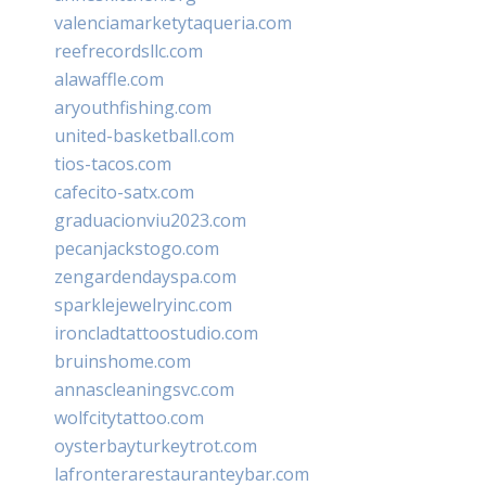
valenciamarketytaqueria.com
reefrecordsllc.com
alawaffle.com
aryouthfishing.com
united-basketball.com
tios-tacos.com
cafecito-satx.com
graduacionviu2023.com
pecanjackstogo.com
zengardendayspa.com
sparklejewelryinc.com
ironcladtattoostudio.com
bruinshome.com
annascleaningsvc.com
wolfcitytattoo.com
oysterbayturkeytrot.com
lafronterarestauranteybar.com