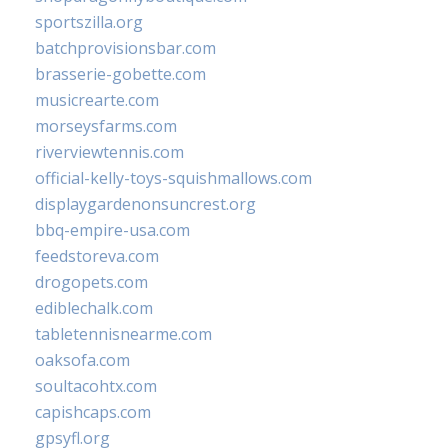
sportszilla.org
batchprovisionsbar.com
brasserie-gobette.com
musicrearte.com
morseysfarms.com
riverviewtennis.com
official-kelly-toys-squishmallows.com
displaygardenonsuncrest.org
bbq-empire-usa.com
feedstoreva.com
drogopets.com
ediblechalk.com
tabletennisnearme.com
oaksofa.com
soultacohtx.com
capishcaps.com
gpsyfl.org