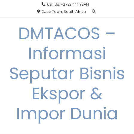
Skip
Call Us: +2782 444 YEAH
to
Cape Town, South Africa
content
DMTACOS –
Informasi
Seputar Bisnis
Ekspor &
Impor Dunia