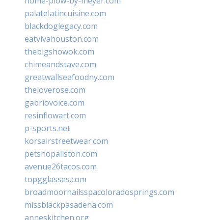
home-plow-by-meyer.com
palatelatincuisine.com
blackdoglegacy.com
eatvivahouston.com
thebigshowok.com
chimeandstave.com
greatwallseafoodny.com
theloverose.com
gabriovoice.com
resinflowart.com
p-sports.net
korsairstreetwear.com
petshopallston.com
avenue26tacos.com
topgglasses.com
broadmoornailsspacoloradosprings.com
missblackpasadena.com
anneskitchen.org