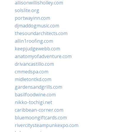
allisonwillisholley.com
solslite.org
portwayinn.com
djmaddogmusic.com
thesoundarchitects.com
allin1roofing.com
keepjudgewebb.com
anatomyofadventure.com
drivancastillo.com
cmmedspa.com
midletontkd.com
gardensandgrills.com
basilfoodwine.com
nikko-tochigi.net
caribbean-corner.com
bluemoongiftcards.com
rivercitysteampunkexpo.com