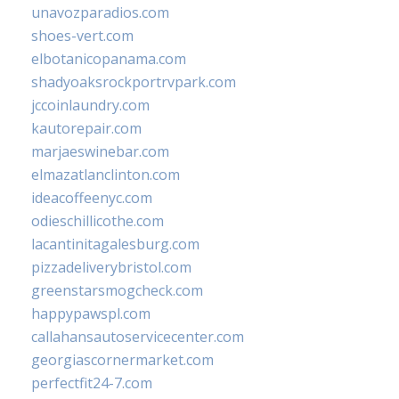
unavozparadios.com
shoes-vert.com
elbotanicopanama.com
shadyoaksrockportrvpark.com
jccoinlaundry.com
kautorepair.com
marjaeswinebar.com
elmazatlanclinton.com
ideacoffeenyc.com
odieschillicothe.com
lacantinitagalesburg.com
pizzadeliverybristol.com
greenstarsmogcheck.com
happypawspl.com
callahansautoservicecenter.com
georgiascornermarket.com
perfectfit24-7.com