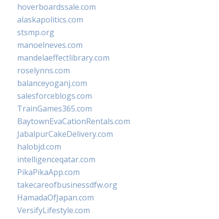
hoverboardssale.com
alaskapolitics.com
stsmp.org
manoelneves.com
mandelaeffectlibrary.com
roselynns.com
balanceyoganj.com
salesforceblogs.com
TrainGames365.com
BaytownEvaCationRentals.com
JabalpurCakeDelivery.com
halobjd.com
intelligenceqatar.com
PikaPikaApp.com
takecareofbusinessdfw.org
HamadaOfJapan.com
VersifyLifestyle.com