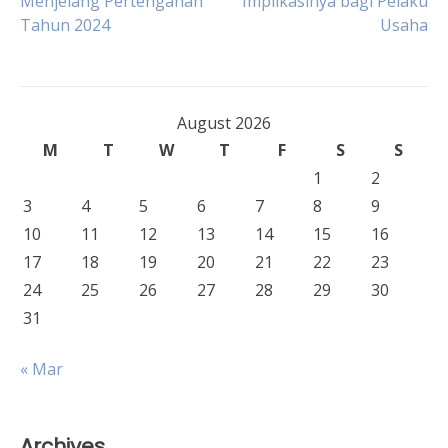
Menjelang Pertengahan
Implikasinya bagi Pelaku
navigation
Tahun 2024
Usaha
August 2026
M
T
W
T
F
S
S
1
2
3
4
5
6
7
8
9
10
11
12
13
14
15
16
17
18
19
20
21
22
23
24
25
26
27
28
29
30
31
« Mar
Archives