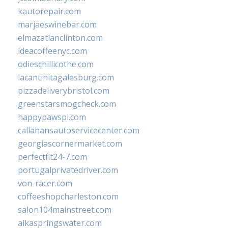
kautorepair.com
marjaeswinebar.com
elmazatlanclinton.com
ideacoffeenyc.com
odieschillicothe.com
lacantinitagalesburg.com
pizzadeliverybristol.com
greenstarsmogcheck.com
happypawspl.com
callahansautoservicecenter.com
georgiascornermarket.com
perfectfit24-7.com
portugalprivatedriver.com
von-racer.com
coffeeshopcharleston.com
salon104mainstreet.com
alkaspringswater.com