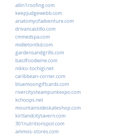
allin1roofing.com
keepjudgewebb.com
anatomyofadventure.com
drivancastillo.com
cmmedspa.com
midletontkd.com
gardensandgrills.com
basilfoodwine.com
nikko-tochigi.net
caribbean-corner.com
bluemoongiftcards.com
rivercitysteampunkexpo.com
kchoops.net
mountainsideskateshop.com
kirtlandcitytavern.com
301nutritionspot.com
ammos-stores.com