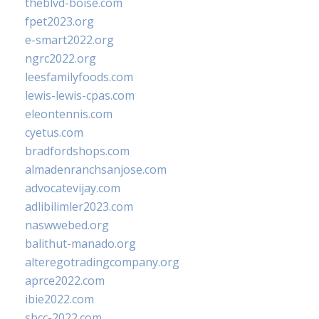
theblvd-boise.com
fpet2023.org
e-smart2022.org
ngrc2022.org
leesfamilyfoods.com
lewis-lewis-cpas.com
eleontennis.com
cyetus.com
bradfordshops.com
almadenranchsanjose.com
advocatevijay.com
adlibilimler2023.com
naswwebed.org
balithut-manado.org
alteregotradingcompany.org
aprce2022.com
ibie2022.com
sbcc-2022.com