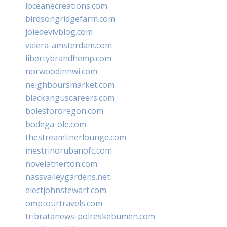
loceanecreations.com
birdsongridgefarm.com
joiedevivblog.com
valera-amsterdam.com
libertybrandhemp.com
norwoodinnwi.com
neighboursmarket.com
blackanguscareers.com
bolesfororegon.com
bodega-ole.com
thestreamlinerlounge.com
mestrinorubanofc.com
novelatherton.com
nassvalleygardens.net
electjohnstewart.com
omptourtravels.com
tribratanews-polreskebumen.com