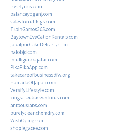
roselynns.com
balanceyoganj.com
salesforceblogs.com
TrainGames365.com
BaytownEvaCationRentals.com
JabalpurCakeDelivery.com
halobjd.com
intelligenceqatar.com
PikaPikaApp.com
takecareofbusinessdfw.org
HamadaOfJapan.com
VersifyLifestyle.com
kingscreekadventures.com
antaeuslabs.com
purelycleanchemdry.com
WishOping.com
shoplegacee.com