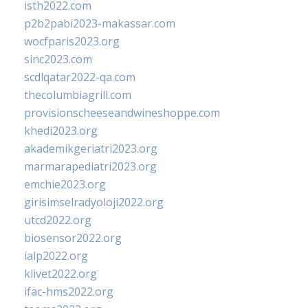
isth2022.com
p2b2pabi2023-makassar.com
wocfparis2023.org
sinc2023.com
scdlqatar2022-qa.com
thecolumbiagrill.com
provisionscheeseandwineshoppe.com
khedi2023.org
akademikgeriatri2023.org
marmarapediatri2023.org
emchie2023.org
girisimselradyoloji2022.org
utcd2022.org
biosensor2022.org
ialp2022.org
klivet2022.org
ifac-hms2022.org