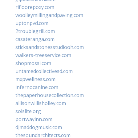
rifloorepoxy.com
woolleymillingandpaving.com
uptonpvd.com
2troublegrill.com
casateranga.com
sticksandstonesstudiooh.com
walkers-treeservice.com
shopmossi.com
untamedcollectivesd.com
mxpwellness.com
infernocanine.com
thepaperhousecollection.com
allisonwillisholley.com
solslite.org
portwayinn.com
djmaddogmusic.com
thesoundarchitects.com