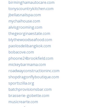
birminghamautocare.com
tonyscountrykitchen.com
jbellasnailspa.com
mychaihouse.com
alvisgrooming.com
thegeorginaestate.com
blythewoodseafood.com
paolosdelibangkok.com
bobacove.com
phoone24brookfield.com
mickeybarmama.com
roadwayconstructioninc.com
shopdragonflyboutique.com
sportszilla.org
batchprovisionsbar.com
brasserie-gobette.com
musicrearte.com