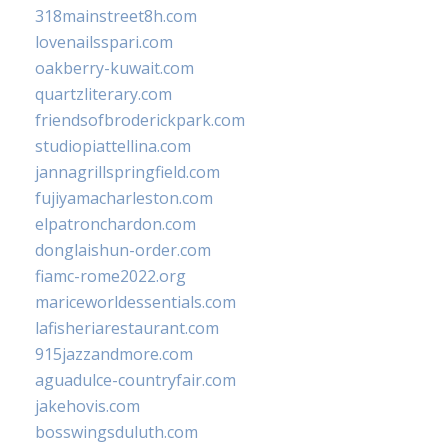
318mainstreet8h.com
lovenailsspari.com
oakberry-kuwait.com
quartzliterary.com
friendsofbroderickpark.com
studiopiattellina.com
jannagrillspringfield.com
fujiyamacharleston.com
elpatronchardon.com
donglaishun-order.com
fiamc-rome2022.org
mariceworldessentials.com
lafisheriarestaurant.com
915jazzandmore.com
aguadulce-countryfair.com
jakehovis.com
bosswingsduluth.com