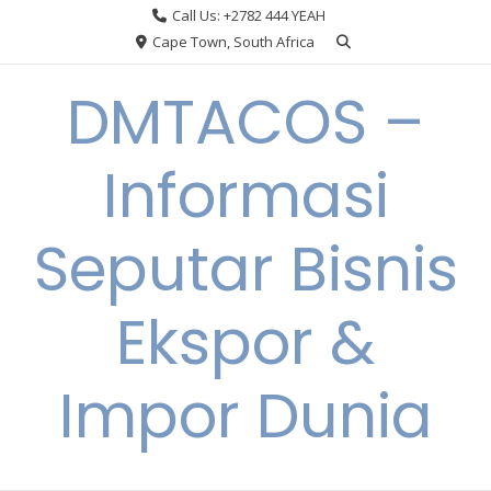
Skip
Call Us: +2782 444 YEAH
to
Cape Town, South Africa
content
DMTACOS –
Informasi
Seputar Bisnis
Ekspor &
Impor Dunia