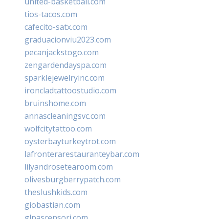
united-basketball.com
tios-tacos.com
cafecito-satx.com
graduacionviu2023.com
pecanjackstogo.com
zengardendayspa.com
sparklejewelryinc.com
ironcladtattoostudio.com
bruinshome.com
annascleaningsvc.com
wolfcitytattoo.com
oysterbayturkeytrot.com
lafronterarestauranteybar.com
lilyandrosetearoom.com
olivesburgberrypatch.com
theslushkids.com
giobastian.com
glpascensori.com