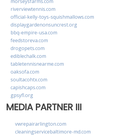
morseysfarms.com
riverviewtennis.com
official-kelly-toys-squishmallows.com
displaygardenonsuncrest.org
bbq-empire-usa.com
feedstoreva.com
drogopets.com
ediblechalk.com
tabletennisnearme.com
oaksofa.com
soultacohtx.com
capishcaps.com
gpsyfl.org
MEDIA PARTNER III
vwrepairarlington.com
cleaningservicebaltimore-md.com