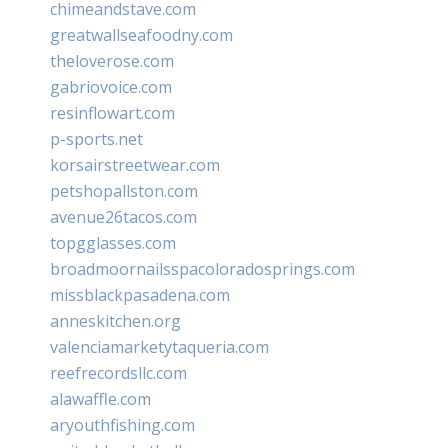
chimeandstave.com
greatwallseafoodny.com
theloverose.com
gabriovoice.com
resinflowart.com
p-sports.net
korsairstreetwear.com
petshopallston.com
avenue26tacos.com
topgglasses.com
broadmoornailsspacoloradosprings.com
missblackpasadena.com
anneskitchen.org
valenciamarketytaqueria.com
reefrecordsllc.com
alawaffle.com
aryouthfishing.com