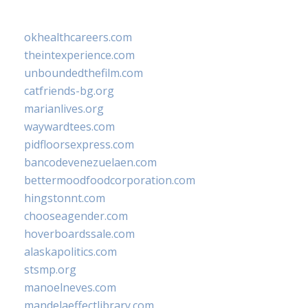
okhealthcareers.com
theintexperience.com
unboundedthefilm.com
catfriends-bg.org
marianlives.org
waywardtees.com
pidfloorsexpress.com
bancodevenezuelaen.com
bettermoodfoodcorporation.com
hingstonnt.com
chooseagender.com
hoverboardssale.com
alaskapolitics.com
stsmp.org
manoelneves.com
mandelaeffectlibrary.com