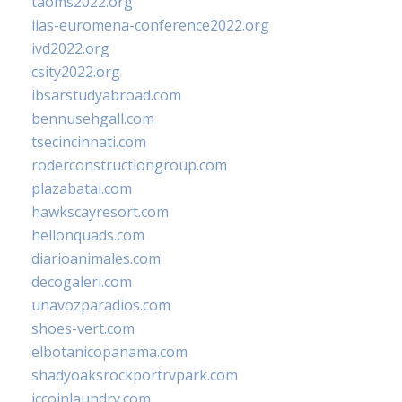
taoms2022.org
iias-euromena-conference2022.org
ivd2022.org
csity2022.org
ibsarstudyabroad.com
bennusehgall.com
tsecincinnati.com
roderconstructiongroup.com
plazabatai.com
hawkscayresort.com
hellonquads.com
diarioanimales.com
decogaleri.com
unavozparadios.com
shoes-vert.com
elbotanicopanama.com
shadyoaksrockportrvpark.com
jccoinlaundry.com