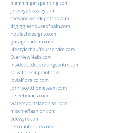
memmingerspainting.com
jeremypbeasley.com
thesandwichdepotcos.com
drgiggleshouseofpain.com
hotflashdesigns.com
garagenadeau.com
lifestylechauffeurservice.com
EverNewNails.com
insideoutdecoratingcentre.com
salvatoresinpoint.com
jovialfloralco.com
johnlscotthometeam.com
u-seehomes.com
watersportslagonissi.com
mischieffashion.com
eduwyre.com
retro-interiors.com