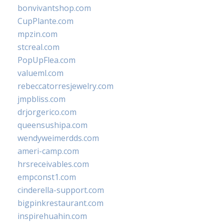
bonvivantshop.com
CupPlante.com
mpzin.com
stcreal.com
PopUpFlea.com
valueml.com
rebeccatorresjewelry.com
jmpbliss.com
drjorgerico.com
queensushipa.com
wendyweimerdds.com
ameri-camp.com
hrsreceivables.com
empconst1.com
cinderella-support.com
bigpinkrestaurant.com
inspirehuahin.com