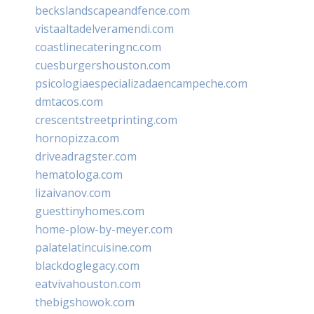
beckslandscapeandfence.com
vistaaltadelveramendi.com
coastlinecateringnc.com
cuesburgershouston.com
psicologiaespecializadaencampeche.com
dmtacos.com
crescentstreetprinting.com
hornopizza.com
driveadragster.com
hematologa.com
lizaivanov.com
guesttinyhomes.com
home-plow-by-meyer.com
palatelatincuisine.com
blackdoglegacy.com
eatvivahouston.com
thebigshowok.com