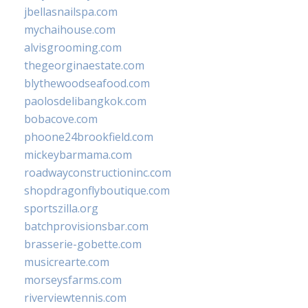
jbellasnailspa.com
mychaihouse.com
alvisgrooming.com
thegeorginaestate.com
blythewoodseafood.com
paolosdelibangkok.com
bobacove.com
phoone24brookfield.com
mickeybarmama.com
roadwayconstructioninc.com
shopdragonflyboutique.com
sportszilla.org
batchprovisionsbar.com
brasserie-gobette.com
musicrearte.com
morseysfarms.com
riverviewtennis.com