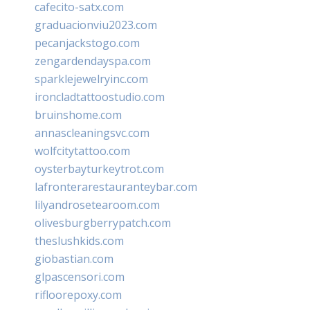
cafecito-satx.com
graduacionviu2023.com
pecanjackstogo.com
zengardendayspa.com
sparklejewelryinc.com
ironcladtattoostudio.com
bruinshome.com
annascleaningsvc.com
wolfcitytattoo.com
oysterbayturkeytrot.com
lafronterarestauranteybar.com
lilyandrosetearoom.com
olivesburgberrypatch.com
theslushkids.com
giobastian.com
glpascensori.com
rifloorepoxy.com