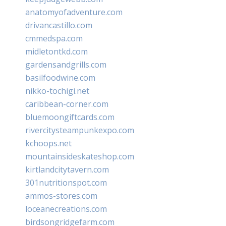
anatomyofadventure.com
drivancastillo.com
cmmedspa.com
midletontkd.com
gardensandgrills.com
basilfoodwine.com
nikko-tochigi.net
caribbean-corner.com
bluemoongiftcards.com
rivercitysteampunkexpo.com
kchoops.net
mountainsideskateshop.com
kirtlandcitytavern.com
301nutritionspot.com
ammos-stores.com
loceanecreations.com
birdsongridgefarm.com