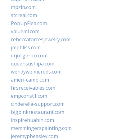
mpzin.com
stcreal.com
PopUpFlea.com
valueml.com
rebeccatorresjewelry.com
jmpbliss.com
drjorgerico.com
queensushipa.com
wendyweimerdds.com
ameri-camp.com
hrsreceivables.com
empconst1.com
cinderella-support.com
bigpinkrestaurant.com
inspirehuahin.com
memmingerspainting.com
jeremypbeasley.com