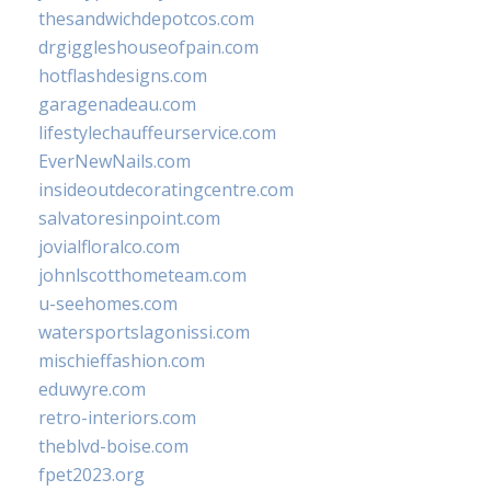
thesandwichdepotcos.com
drgiggleshouseofpain.com
hotflashdesigns.com
garagenadeau.com
lifestylechauffeurservice.com
EverNewNails.com
insideoutdecoratingcentre.com
salvatoresinpoint.com
jovialfloralco.com
johnlscotthometeam.com
u-seehomes.com
watersportslagonissi.com
mischieffashion.com
eduwyre.com
retro-interiors.com
theblvd-boise.com
fpet2023.org