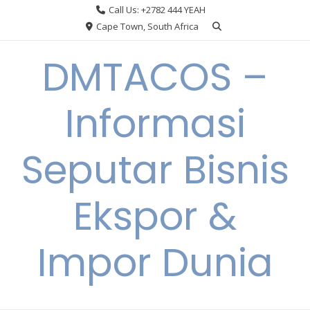
Skip
Call Us: +2782 444 YEAH
to
Cape Town, South Africa
content
DMTACOS –
Informasi
Seputar Bisnis
Ekspor &
Impor Dunia