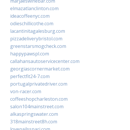
marjaeswinebar.com
elmazatlanclinton.com
ideacoffeenyc.com
odieschillicothe.com
lacantinitagalesburg.com
pizzadeliverybristol.com
greenstarsmogcheck.com
happypawspl.com
callahansautoservicecenter.com
georgiascornermarket.com
perfectfit24-7.com
portugalprivatedriver.com
von-racer.com
coffeeshopcharleston.com
salon104mainstreet.com
alkaspringswater.com
318mainstreet8h.com
lovenailsspari.com