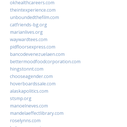
okhealthcareers.com
theintexperience.com
unboundedthefilm.com
catfriends-bg.org
marianlives.org
waywardtees.com
pidfloorsexpress.com
bancodevenezuelaen.com
bettermoodfoodcorporation.com
hingstonnt.com
chooseagender.com
hoverboardssale.com
alaskapolitics.com
stsmp.org
manoelneves.com
mandelaeffectlibrary.com
roselynns.com