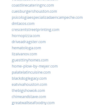
coastlinecateringnc.com
cuesburgershouston.com
psicologiaespecializadaencampeche.com
dmtacos.com
crescentstreetprinting.com
hornopizza.com
driveadragster.com
hematologa.com
lizaivanov.com
guesttinyhomes.com
home-plow-by-meyer.com
palatelatincuisine.com
blackdoglegacy.com
eatvivahouston.com
thebigshowok.com
chimeandstave.com
greatwallseafoodny.com