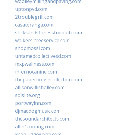
woolleymillingandpaving.com
uptonpvd.com
2troublegrill.com
casateranga.com
sticksandstonesstudiooh.com
walkers-treeservice.com
shopmossi.com
untamedcollectivesd.com
mxpwellness.com
infernocanine.com
thepaperhousecollection.com
allisonwillisholley.com
solslite.org
portwayinn.com
djmaddogmusic.com
thesoundarchitects.com
allin1roofing.com
keepjudgewebb.com