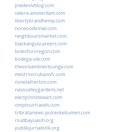
joiedevivblog.com
valera-amsterdam.com
libertybrandhemp.com
norwoodinnwi.com
neighboursmarket.com
blackanguscareers.com
bolesfororegon.com
bodega-ole.com
thestreamlinerlounge.com
mestrinorubanofc.com
novelatherton.com
nassvalleygardens.net
electjohnstewart.com
omptourtravels.com
tribratanews-polreskebumen.com
rsudbayuasih.org
publikjurnalistik.org