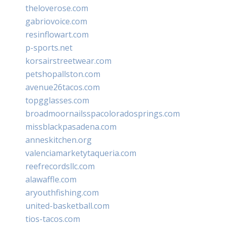
theloverose.com
gabriovoice.com
resinflowart.com
p-sports.net
korsairstreetwear.com
petshopallston.com
avenue26tacos.com
topgglasses.com
broadmoornailsspacoloradosprings.com
missblackpasadena.com
anneskitchen.org
valenciamarketytaqueria.com
reefrecordsllc.com
alawaffle.com
aryouthfishing.com
united-basketball.com
tios-tacos.com