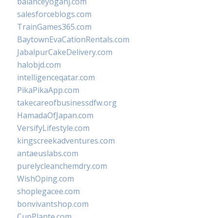
balanceyoganj.com
salesforceblogs.com
TrainGames365.com
BaytownEvaCationRentals.com
JabalpurCakeDelivery.com
halobjd.com
intelligenceqatar.com
PikaPikaApp.com
takecareofbusinessdfw.org
HamadaOfJapan.com
VersifyLifestyle.com
kingscreekadventures.com
antaeuslabs.com
purelycleanchemdry.com
WishOping.com
shoplegacee.com
bonvivantshop.com
CupPlante.com