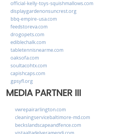
official-kelly-toys-squishmallows.com
displaygardenonsuncrest.org
bbq-empire-usa.com
feedstoreva.com
drogopets.com
ediblechalk.com
tabletennisnearme.com
oaksofa.com
soultacohtx.com
capishcaps.com
gpsyfl.org
MEDIA PARTNER III
vwrepairarlington.com
cleaningservicebaltimore-md.com
beckslandscapeandfence.com
vistaaltadelveramendi.com