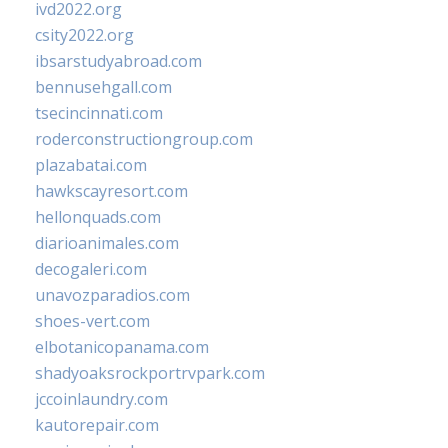
ivd2022.org
csity2022.org
ibsarstudyabroad.com
bennusehgall.com
tsecincinnati.com
roderconstructiongroup.com
plazabatai.com
hawkscayresort.com
hellonquads.com
diarioanimales.com
decogaleri.com
unavozparadios.com
shoes-vert.com
elbotanicopanama.com
shadyoaksrockportrvpark.com
jccoinlaundry.com
kautorepair.com