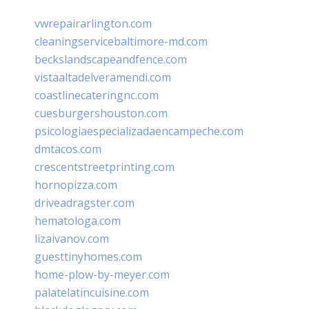
vwrepairarlington.com
cleaningservicebaltimore-md.com
beckslandscapeandfence.com
vistaaltadelveramendi.com
coastlinecateringnc.com
cuesburgershouston.com
psicologiaespecializadaencampeche.com
dmtacos.com
crescentstreetprinting.com
hornopizza.com
driveadragster.com
hematologa.com
lizaivanov.com
guesttinyhomes.com
home-plow-by-meyer.com
palatelatincuisine.com