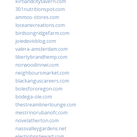
kirtlandcitytavern.com
301nutritionspot.com
ammos-stores.com
loceanecreations.com
birdsongridgefarm.com
joiedevivblog.com
valera-amsterdam.com
libertybrandhemp.com
norwoodinnwi.com
neighboursmarket.com
blackanguscareers.com
bolesfororegon.com
bodega-ole.com
thestreamlinerlounge.com
mestrinorubanofc.com
novelatherton.com
nassvalleygardens.net
electjohnstewart.com