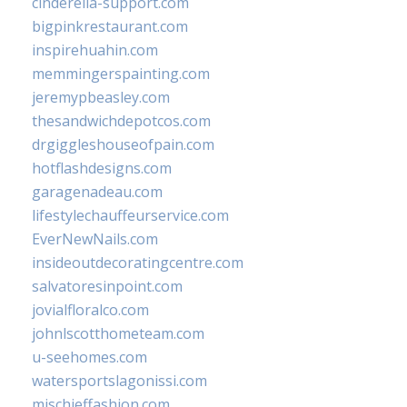
cinderella-support.com
bigpinkrestaurant.com
inspirehuahin.com
memmingerspainting.com
jeremypbeasley.com
thesandwichdepotcos.com
drgiggleshouseofpain.com
hotflashdesigns.com
garagenadeau.com
lifestylechauffeurservice.com
EverNewNails.com
insideoutdecoratingcentre.com
salvatoresinpoint.com
jovialfloralco.com
johnlscotthometeam.com
u-seehomes.com
watersportslagonissi.com
mischieffashion.com