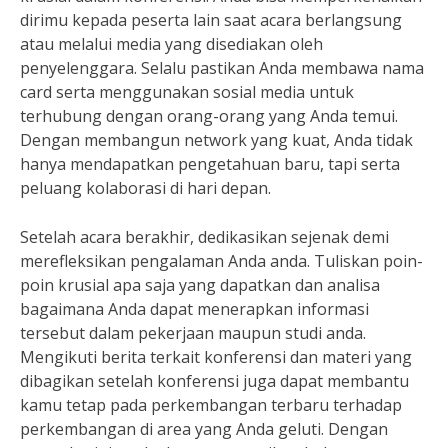
dirimu kepada peserta lain saat acara berlangsung
atau melalui media yang disediakan oleh
penyelenggara. Selalu pastikan Anda membawa nama
card serta menggunakan sosial media untuk
terhubung dengan orang-orang yang Anda temui.
Dengan membangun network yang kuat, Anda tidak
hanya mendapatkan pengetahuan baru, tapi serta
peluang kolaborasi di hari depan.
Setelah acara berakhir, dedikasikan sejenak demi
merefleksikan pengalaman Anda anda. Tuliskan poin-
poin krusial apa saja yang dapatkan dan analisa
bagaimana Anda dapat menerapkan informasi
tersebut dalam pekerjaan maupun studi anda.
Mengikuti berita terkait konferensi dan materi yang
dibagikan setelah konferensi juga dapat membantu
kamu tetap pada perkembangan terbaru terhadap
perkembangan di area yang Anda geluti. Dengan