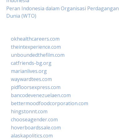
Indonesia
Peran Indonesia dalam Organisasi Perdagangan
Dunia (WTO)
okhealthcareers.com
theintexperience.com
unboundedthefilm.com
catfriends-bg.org
marianlives.org
waywardtees.com
pidfloorsexpress.com
bancodevenezuelaen.com
bettermoodfoodcorporation.com
hingstonnt.com
chooseagender.com
hoverboardssale.com
alaskapolitics.com