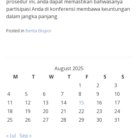
prosedur ini, anda dapat memastikan bahwasanya
partisipasi Anda di konferensi membawa keuntungan
dalam jangka panjang.
Posted in
Berita Ekspor
August 2025
M
T
W
T
F
S
S
1
2
3
4
5
6
7
8
9
10
11
12
13
14
15
16
17
18
19
20
21
22
23
24
25
26
27
28
29
30
31
« Jul
Sep »