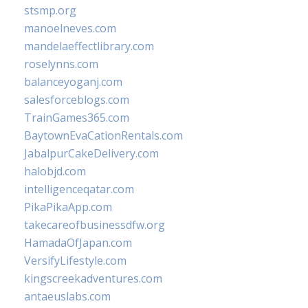
stsmp.org
manoelneves.com
mandelaeffectlibrary.com
roselynns.com
balanceyoganj.com
salesforceblogs.com
TrainGames365.com
BaytownEvaCationRentals.com
JabalpurCakeDelivery.com
halobjd.com
intelligenceqatar.com
PikaPikaApp.com
takecareofbusinessdfw.org
HamadaOfJapan.com
VersifyLifestyle.com
kingscreekadventures.com
antaeuslabs.com