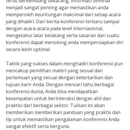
terus berkembang sekarang, informasi seminar
menjadi sangat penting agar memastikan anda
memperoleh keuntungan maksimal dari setiap acara
yang dihadiri. Dari berita konferensi terbaru sampai
dengan acara-acara pada level internasional,
mengetahui latar belakang serta sasaran dari suatu
konferensi dapat menolong anda mempersiapkan diri
secara lebih optimal.
Taktik yang sukses dalam menghadiri konferensi pun
mencakup pemilihan materi yang sesuai dan
pertemuan yang sesuai dengan ketertarikan dan
tujuan karir Anda. Dengan mencari tahu berbagai
konferensi dunia, Anda bisa mendapatkan
kesempatan untuk berinteraksi dengan ahli dan
praktisi dari berbagai sektor. Tulisan ini akan
memberikan memberikan panduan yang praktis dan
tip untuk memastikan pengalaman konferensi Anda
sangat efektif serta berguna.