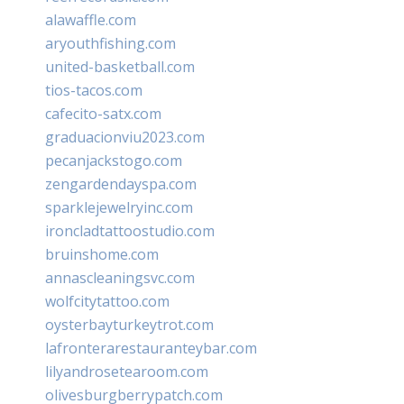
alawaffle.com
aryouthfishing.com
united-basketball.com
tios-tacos.com
cafecito-satx.com
graduacionviu2023.com
pecanjackstogo.com
zengardendayspa.com
sparklejewelryinc.com
ironcladtattoostudio.com
bruinshome.com
annascleaningsvc.com
wolfcitytattoo.com
oysterbayturkeytrot.com
lafronterarestauranteybar.com
lilyandrosetearoom.com
olivesburgberrypatch.com