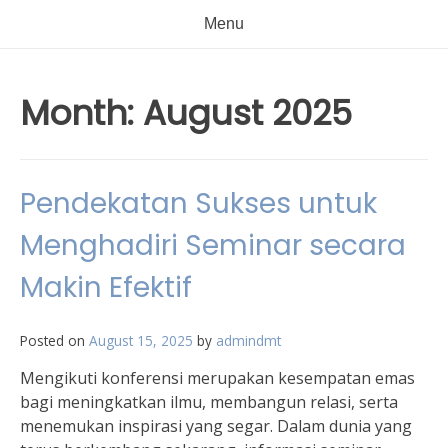
Menu
Month:
August 2025
Pendekatan Sukses untuk
Menghadiri Seminar secara
Makin Efektif
Posted on
August 15, 2025
by
admindmt
Mengikuti konferensi merupakan kesempatan emas
bagi meningkatkan ilmu, membangun relasi, serta
menemukan inspirasi yang segar. Dalam dunia yang