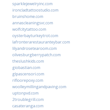
sparklejewelryinc.com
ironcladtattoostudio.com
bruinshome.com
annascleaningsvc.com
wolfcitytattoo.com
oysterbayturkeytrot.com
lafronterarestauranteybar.com
lilyandrosetearoom.com
olivesburgberrypatch.com
theslushkids.com
giobastian.com
glpascensori.com
rifloorepoxy.com
woolleymillingandpaving.com
uptonpvd.com
2troublegrill.com
casateranga.com