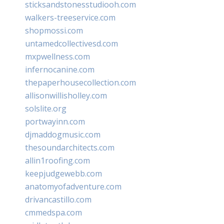
sticksandstonesstudiooh.com
walkers-treeservice.com
shopmossi.com
untamedcollectivesd.com
mxpwellness.com
infernocanine.com
thepaperhousecollection.com
allisonwillisholley.com
solslite.org
portwayinn.com
djmaddogmusic.com
thesoundarchitects.com
allin1roofing.com
keepjudgewebb.com
anatomyofadventure.com
drivancastillo.com
cmmedspa.com