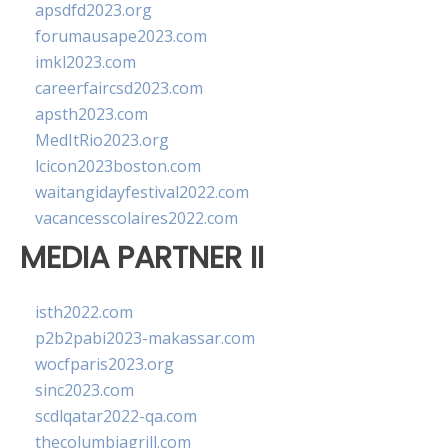
apsdfd2023.org
forumausape2023.com
imkl2023.com
careerfaircsd2023.com
apsth2023.com
MedItRio2023.org
lcicon2023boston.com
waitangidayfestival2022.com
vacancesscolaires2022.com
MEDIA PARTNER II
isth2022.com
p2b2pabi2023-makassar.com
wocfparis2023.org
sinc2023.com
scdlqatar2022-qa.com
thecolumbiagrill.com