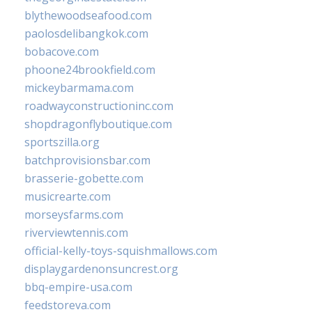
blythewoodseafood.com
paolosdelibangkok.com
bobacove.com
phoone24brookfield.com
mickeybarmama.com
roadwayconstructioninc.com
shopdragonflyboutique.com
sportszilla.org
batchprovisionsbar.com
brasserie-gobette.com
musicrearte.com
morseysfarms.com
riverviewtennis.com
official-kelly-toys-squishmallows.com
displaygardenonsuncrest.org
bbq-empire-usa.com
feedstoreva.com