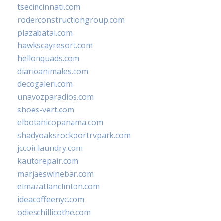
tsecincinnati.com
roderconstructiongroup.com
plazabatai.com
hawkscayresort.com
hellonquads.com
diarioanimales.com
decogaleri.com
unavozparadios.com
shoes-vert.com
elbotanicopanama.com
shadyoaksrockportrvpark.com
jccoinlaundry.com
kautorepair.com
marjaeswinebar.com
elmazatlanclinton.com
ideacoffeenyc.com
odieschillicothe.com