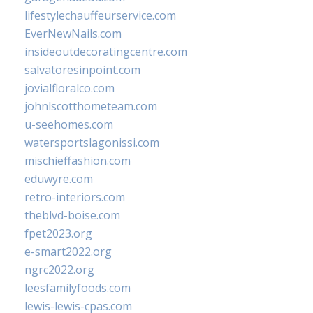
lifestylechauffeurservice.com
EverNewNails.com
insideoutdecoratingcentre.com
salvatoresinpoint.com
jovialfloralco.com
johnlscotthometeam.com
u-seehomes.com
watersportslagonissi.com
mischieffashion.com
eduwyre.com
retro-interiors.com
theblvd-boise.com
fpet2023.org
e-smart2022.org
ngrc2022.org
leesfamilyfoods.com
lewis-lewis-cpas.com