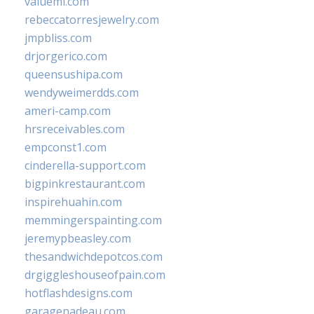
valueml.com
rebeccatorresjewelry.com
jmpbliss.com
drjorgerico.com
queensushipa.com
wendyweimerdds.com
ameri-camp.com
hrsreceivables.com
empconst1.com
cinderella-support.com
bigpinkrestaurant.com
inspirehuahin.com
memmingerspainting.com
jeremypbeasley.com
thesandwichdepotcos.com
drgiggleshouseofpain.com
hotflashdesigns.com
garagenadeau.com