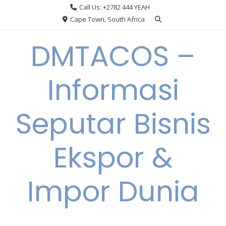
Skip
Call Us: +2782 444 YEAH
to
Cape Town, South Africa
content
DMTACOS –
Informasi
Seputar Bisnis
Ekspor &
Impor Dunia