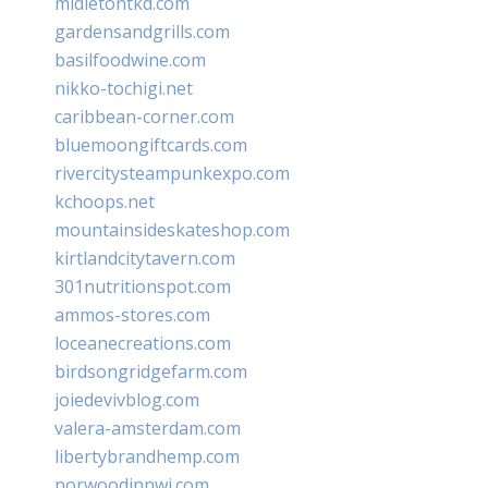
midletontkd.com
gardensandgrills.com
basilfoodwine.com
nikko-tochigi.net
caribbean-corner.com
bluemoongiftcards.com
rivercitysteampunkexpo.com
kchoops.net
mountainsideskateshop.com
kirtlandcitytavern.com
301nutritionspot.com
ammos-stores.com
loceanecreations.com
birdsongridgefarm.com
joiedevivblog.com
valera-amsterdam.com
libertybrandhemp.com
norwoodinnwi.com