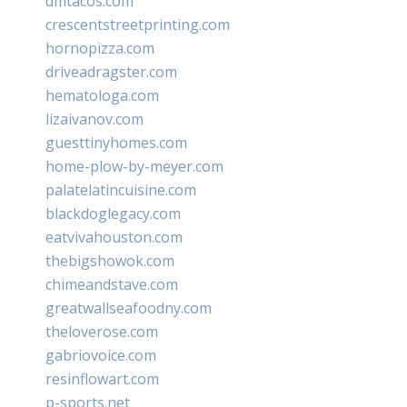
dmtacos.com
crescentstreetprinting.com
hornopizza.com
driveadragster.com
hematologa.com
lizaivanov.com
guesttinyhomes.com
home-plow-by-meyer.com
palatelatincuisine.com
blackdoglegacy.com
eatvivahouston.com
thebigshowok.com
chimeandstave.com
greatwallseafoodny.com
theloverose.com
gabriovoice.com
resinflowart.com
p-sports.net