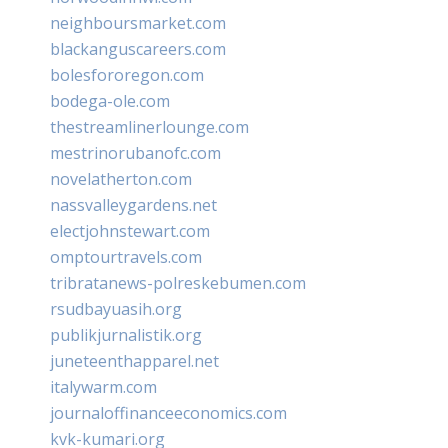
neighboursmarket.com
blackanguscareers.com
bolesfororegon.com
bodega-ole.com
thestreamlinerlounge.com
mestrinorubanofc.com
novelatherton.com
nassvalleygardens.net
electjohnstewart.com
omptourtravels.com
tribratanews-polreskebumen.com
rsudbayuasih.org
publikjurnalistik.org
juneteenthapparel.net
italywarm.com
journaloffinanceeconomics.com
kvk-kumari.org