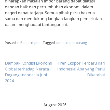
diharapkan masalah impor barang dapat diatasi
dengan baik dan pertumbuhan ekonomi dalam
negeri dapat terjaga. Semua pihak perlu bekerja
sama dan mendukung langkah-langkah pemerintah
dalam menghadapi tantangan ini.
Posted in
Berita Impor
Tagged
berita impor barang
Post
Dampak Kondisi Ekonomi
Tren Ekspor Terbaru dari
Global terhadap Neraca
Indonesia: Apa yang Perlu
Dagang Indonesia Juni
Diketahui
navigation
2024
August 2026