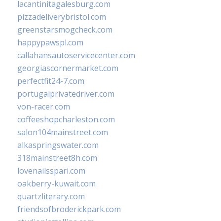
lacantinitagalesburg.com
pizzadeliverybristol.com
greenstarsmogcheck.com
happypawspl.com
callahansautoservicecenter.com
georgiascornermarket.com
perfectfit24-7.com
portugalprivatedriver.com
von-racer.com
coffeeshopcharleston.com
salon104mainstreet.com
alkaspringswater.com
318mainstreet8h.com
lovenailsspari.com
oakberry-kuwait.com
quartzliterary.com
friendsofbroderickpark.com