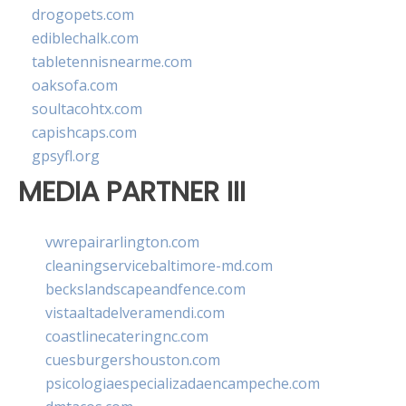
drogopets.com
ediblechalk.com
tabletennisnearme.com
oaksofa.com
soultacohtx.com
capishcaps.com
gpsyfl.org
MEDIA PARTNER III
vwrepairarlington.com
cleaningservicebaltimore-md.com
beckslandscapeandfence.com
vistaaltadelveramendi.com
coastlinecateringnc.com
cuesburgershouston.com
psicologiaespecializadaencampeche.com