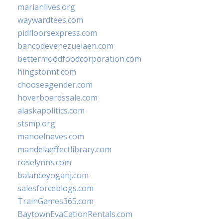
marianlives.org
waywardtees.com
pidfloorsexpress.com
bancodevenezuelaen.com
bettermoodfoodcorporation.com
hingstonnt.com
chooseagender.com
hoverboardssale.com
alaskapolitics.com
stsmp.org
manoelneves.com
mandelaeffectlibrary.com
roselynns.com
balanceyoganj.com
salesforceblogs.com
TrainGames365.com
BaytownEvaCationRentals.com