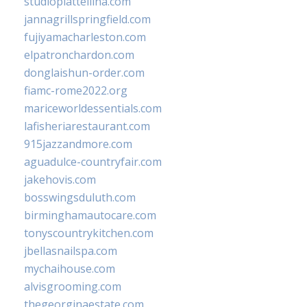
studiopiattellina.com
jannagrillspringfield.com
fujiyamacharleston.com
elpatronchardon.com
donglaishun-order.com
fiamc-rome2022.org
mariceworldessentials.com
lafisheriarestaurant.com
915jazzandmore.com
aguadulce-countryfair.com
jakehovis.com
bosswingsduluth.com
birminghamautocare.com
tonyscountrykitchen.com
jbellasnailspa.com
mychaihouse.com
alvisgrooming.com
thegeorginaestate.com