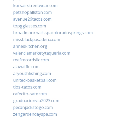
korsairstreetwear.com
petshopallston.com
avenue26tacos.com
topgglasses.com
broadmoornailsspacoloradosprings.com
missblackpasadena.com
anneskitchen.org
valenciamarketytaqueria.com
reefrecordsllc.com
alawaffle.com
aryouthfishing.com
united-basketball.com
tios-tacos.com
cafecito-satx.com
graduacionviu2023.com
pecanjackstogo.com
zengardendayspa.com