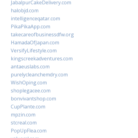
JabalpurCakeDelivery.com
halobjd.com
intelligenceqatar.com
PikaPikaApp.com
takecareofbusinessdfw.org
HamadaOfJapan.com
VersifyLifestyle.com
kingscreekadventures.com
antaeuslabs.com
purelycleanchemdry.com
WishOping.com
shoplegacee.com
bonvivantshop.com
CupPlante.com
mpzin.com
stcreal.com
PopUpFlea.com