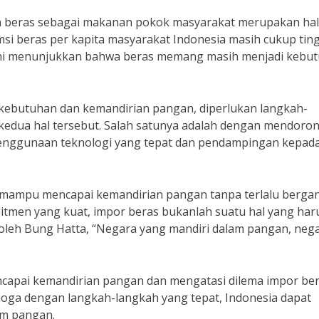
an beras sebagai makanan pokok masyarakat merupakan hal
msi beras per kapita masyarakat Indonesia masih cukup ting
l ini menunjukkan bahwa beras memang masih menjadi kebu
kebutuhan dan kemandirian pangan, diperlukan langkah-
kedua hal tersebut. Salah satunya adalah dengan mendoro
 penggunaan teknologi yang tepat dan pendampingan kepad
a mampu mencapai kemandirian pangan tanpa terlalu berga
itmen yang kuat, impor beras bukanlah suatu hal yang har
 oleh Bung Hatta, “Negara yang mandiri dalam pangan, neg
capai kemandirian pangan dan mengatasi dilema impor be
moga dengan langkah-langkah yang tepat, Indonesia dapat
am pangan.