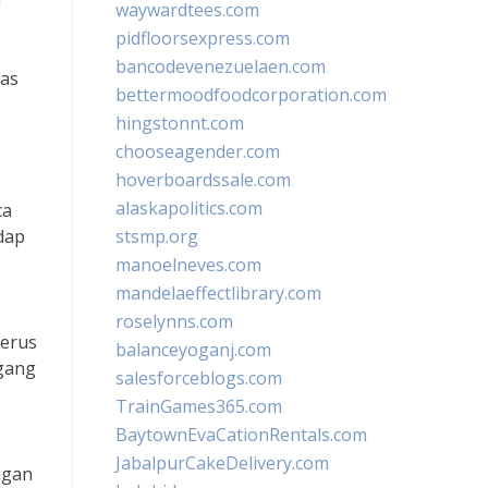
waywardtees.com
pidfloorsexpress.com
bancodevenezuelaen.com
tas
bettermoodfoodcorporation.com
hingstonnt.com
chooseagender.com
hoverboardssale.com
alaskapolitics.com
ca
dap
stsmp.org
manoelneves.com
mandelaeffectlibrary.com
roselynns.com
terus
balanceyoganj.com
agang
salesforceblogs.com
TrainGames365.com
BaytownEvaCationRentals.com
JabalpurCakeDelivery.com
ngan