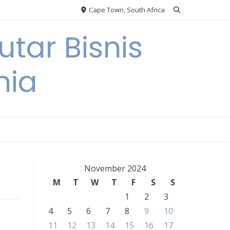
Cape Town, South Africa
tar Bisnis
nia
November 2024
M
T
W
T
F
S
S
1
2
3
4
5
6
7
8
9
10
11
12
13
14
15
16
17