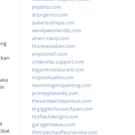
jmpbliss.com
drjorgerico.com
queensushipa.com
wendyweimerdds.com
ameri-camp.com
ong
hrsreceivables.com
empconst1.com
tkan
cinderella-support.com
bigpinkrestaurant.com
inspirehuahin.com
alui
memmingerspainting.com
in
jeremypbeasley.com
thesandwichdepotcos.com
drgiggleshouseofpain.com
hotflashdesigns.com
a
garagenadeau.com
obal.
lifestylechauffeurservice.com