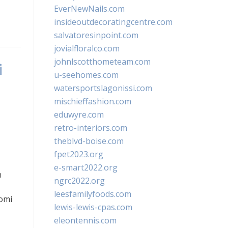
EverNewNails.com
insideoutdecoratingcentre.com
salvatoresinpoint.com
jovialfloralco.com
johnlscotthometeam.com
i
u-seehomes.com
watersportslagonissi.com
mischieffashion.com
eduwyre.com
retro-interiors.com
theblvd-boise.com
fpet2023.org
e-smart2022.org
n
ngrc2022.org
leesfamilyfoods.com
omi
lewis-lewis-cpas.com
eleontennis.com