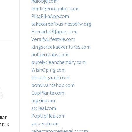
halobjd.com
intelligenceqatar.com
PikaPikaApp.com
takecareofbusinessdfw.org
HamadaOfJapan.com
VersifyLifestyle.com
kingscreekadventures.com
antaeuslabs.com
purelycleanchemdry.com
WishOping.com
shoplegacee.com
bonvivantshop.com
r
CupPlante.com
il
mpzin.com
stcreal.com
PopUpFlea.com
lar
valueml.com
ntuk
rebeccatorresjewelry.com