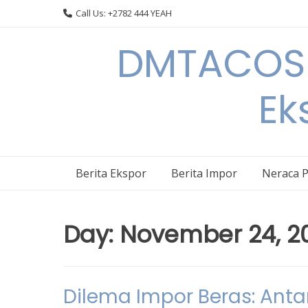
Skip
Call Us: +2782 444 YEAH
to
content
DMTACOS –
Ek
Berita Ekspor
Berita Impor
Neraca 
Day:
November 24, 2
Dilema Impor Beras: Ant