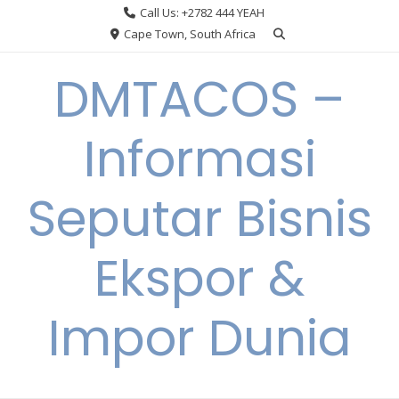
Skip
Call Us: +2782 444 YEAH
to
Cape Town, South Africa
content
DMTACOS –
Informasi
Seputar Bisnis
Ekspor &
Impor Dunia