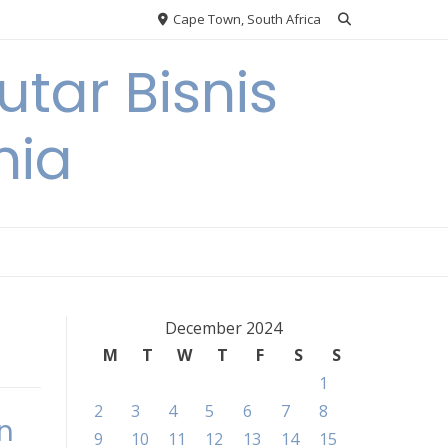
Cape Town, South Africa
tar Bisnis
nia
December 2024
M
T
W
T
F
S
S
1
2
3
4
5
6
7
8
n
9
10
11
12
13
14
15