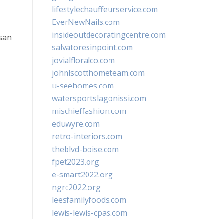
lifestylechauffeurservice.com
EverNewNails.com
insideoutdecoratingcentre.com
san
salvatoresinpoint.com
jovialfloralco.com
johnlscotthometeam.com
u-seehomes.com
watersportslagonissi.com
mischieffashion.com
g
eduwyre.com
retro-interiors.com
theblvd-boise.com
fpet2023.org
e-smart2022.org
ngrc2022.org
leesfamilyfoods.com
lewis-lewis-cpas.com