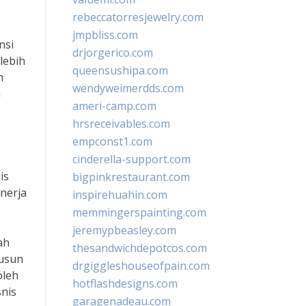
rebeccatorresjewelry.com
jmpbliss.com
nsi
drjorgerico.com
lebih
queensushipa.com
n
wendyweimerdds.com
a
ameri-camp.com
hrsreceivables.com
empconst1.com
cinderella-support.com
is
bigpinkrestaurant.com
nerja
inspirehuahin.com
memmingerspainting.com
jeremypbeasley.com
ah
thesandwichdepotcos.com
susun
drgiggleshouseofpain.com
oleh
hotflashdesigns.com
snis
garagenadeau.com