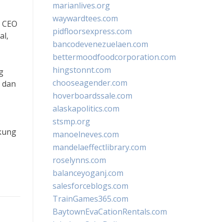
marianlives.org
waywardtees.com
t CEO
pidfloorsexpress.com
al,
bancodevenezuelaen.com
bettermoodfoodcorporation.com
hingstonnt.com
g
chooseagender.com
s dan
hoverboardssale.com
alaskapolitics.com
stsmp.org
ukung
manoelneves.com
mandelaeffectlibrary.com
roselynns.com
balanceyoganj.com
salesforceblogs.com
TrainGames365.com
BaytownEvaCationRentals.com