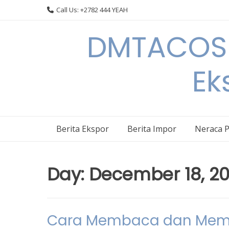
Skip
Call Us: +2782 444 YEAH
to
content
DMTACOS –
Ek
Berita Ekspor
Berita Impor
Neraca 
Day:
December 18, 2
Cara Membaca dan Memah