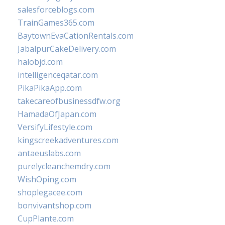
salesforceblogs.com
TrainGames365.com
BaytownEvaCationRentals.com
JabalpurCakeDelivery.com
halobjd.com
intelligenceqatar.com
PikaPikaApp.com
takecareofbusinessdfw.org
HamadaOfJapan.com
VersifyLifestyle.com
kingscreekadventures.com
antaeuslabs.com
purelycleanchemdry.com
WishOping.com
shoplegacee.com
bonvivantshop.com
CupPlante.com