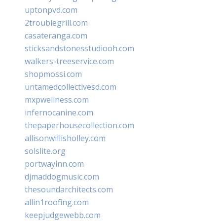
uptonpvd.com
2troublegrill.com
casateranga.com
sticksandstonesstudiooh.com
walkers-treeservice.com
shopmossi.com
untamedcollectivesd.com
mxpwellness.com
infernocanine.com
thepaperhousecollection.com
allisonwillisholley.com
solslite.org
portwayinn.com
djmaddogmusic.com
thesoundarchitects.com
allin1roofing.com
keepjudgewebb.com