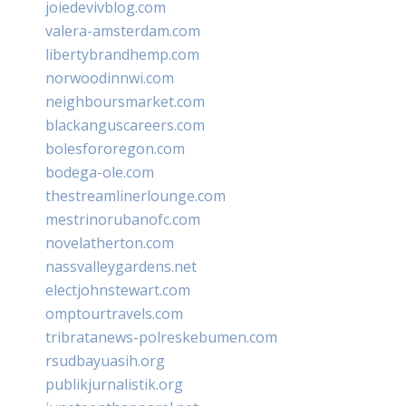
joiedevivblog.com
valera-amsterdam.com
libertybrandhemp.com
norwoodinnwi.com
neighboursmarket.com
blackanguscareers.com
bolesfororegon.com
bodega-ole.com
thestreamlinerlounge.com
mestrinorubanofc.com
novelatherton.com
nassvalleygardens.net
electjohnstewart.com
omptourtravels.com
tribratanews-polreskebumen.com
rsudbayuasih.org
publikjurnalistik.org