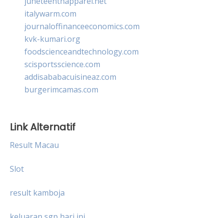
juneteenthapparel.net
italywarm.com
journaloffinanceeconomics.com
kvk-kumari.org
foodscienceandtechnology.com
scisportsscience.com
addisababacuisineaz.com
burgerimcamas.com
Link Alternatif
Result Macau
Slot
result kamboja
keluaran sgp hari ini