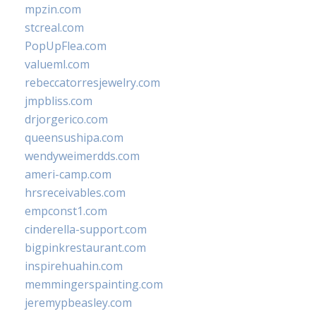
mpzin.com
stcreal.com
PopUpFlea.com
valueml.com
rebeccatorresjewelry.com
jmpbliss.com
drjorgerico.com
queensushipa.com
wendyweimerdds.com
ameri-camp.com
hrsreceivables.com
empconst1.com
cinderella-support.com
bigpinkrestaurant.com
inspirehuahin.com
memmingerspainting.com
jeremypbeasley.com