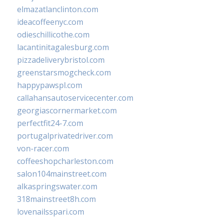
elmazatlanclinton.com
ideacoffeenyc.com
odieschillicothe.com
lacantinitagalesburg.com
pizzadeliverybristol.com
greenstarsmogcheck.com
happypawspl.com
callahansautoservicecenter.com
georgiascornermarket.com
perfectfit24-7.com
portugalprivatedriver.com
von-racer.com
coffeeshopcharleston.com
salon104mainstreet.com
alkaspringswater.com
318mainstreet8h.com
lovenailsspari.com