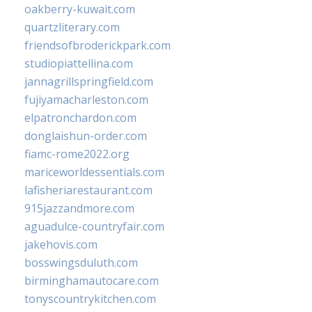
oakberry-kuwait.com
quartzliterary.com
friendsofbroderickpark.com
studiopiattellina.com
jannagrillspringfield.com
fujiyamacharleston.com
elpatronchardon.com
donglaishun-order.com
fiamc-rome2022.org
mariceworldessentials.com
lafisheriarestaurant.com
915jazzandmore.com
aguadulce-countryfair.com
jakehovis.com
bosswingsduluth.com
birminghamautocare.com
tonyscountrykitchen.com