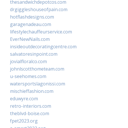
thesandwichdepotcos.com
drgiggleshouseofpain.com
hotflashdesigns.com
garagenadeau.com
lifestylechauffeurservice.com
EverNewNails.com
insideoutdecoratingcentre.com
salvatoresinpoint.com
jovialfloralco.com
johnlscotthometeam.com
u-seehomes.com
watersportslagonissi.com
mischieffashion.com
eduwyre.com
retro-interiors.com
theblvd-boise.com
fpet2023.org