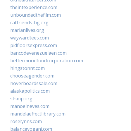
theintexperience.com
unboundedthefilm.com
catfriends-bg.org
marianlives.org
waywardtees.com
pidfloorsexpress.com
bancodevenezuelaen.com
bettermoodfoodcorporation.com
hingstonnt.com
chooseagender.com
hoverboardssale.com
alaskapolitics.com
stsmp.org
manoelneves.com
mandelaeffectlibrary.com
roselynns.com
balanceyoganj.com