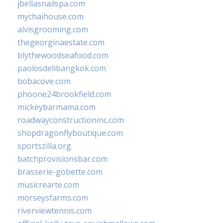
jbellasnailspa.com
mychaihouse.com
alvisgrooming.com
thegeorginaestate.com
blythewoodseafood.com
paolosdelibangkok.com
bobacove.com
phoone24brookfield.com
mickeybarmama.com
roadwayconstructioninc.com
shopdragonflyboutique.com
sportszilla.org
batchprovisionsbar.com
brasserie-gobette.com
musicrearte.com
morseysfarms.com
riverviewtennis.com