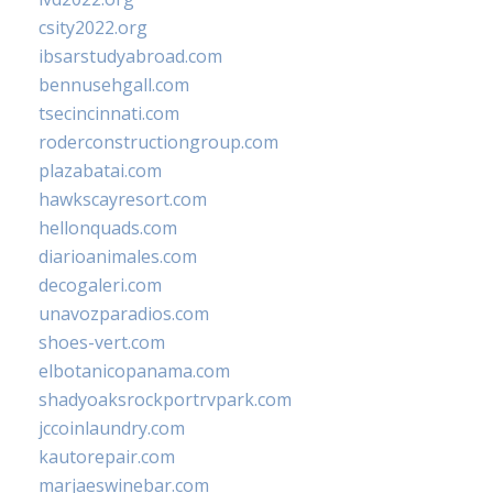
csity2022.org
ibsarstudyabroad.com
bennusehgall.com
tsecincinnati.com
roderconstructiongroup.com
plazabatai.com
hawkscayresort.com
hellonquads.com
diarioanimales.com
decogaleri.com
unavozparadios.com
shoes-vert.com
elbotanicopanama.com
shadyoaksrockportrvpark.com
jccoinlaundry.com
kautorepair.com
marjaeswinebar.com