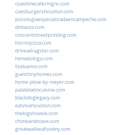
coastlinecateringnc.com
cuesburgershouston.com
psicologiaespecializadaencampeche.com
dmtacos.com
crescentstreetprinting.com
hornopizza.com
driveadragster.com
hematologa.com
lizaivanov.com
guesttinyhomes.com
home-plow-by-meyer.com
palatelatincuisine.com
blackdoglegacy.com
eatvivahouston.com
thebigshowok.com
chimeandstave.com
greatwallseafoodny.com