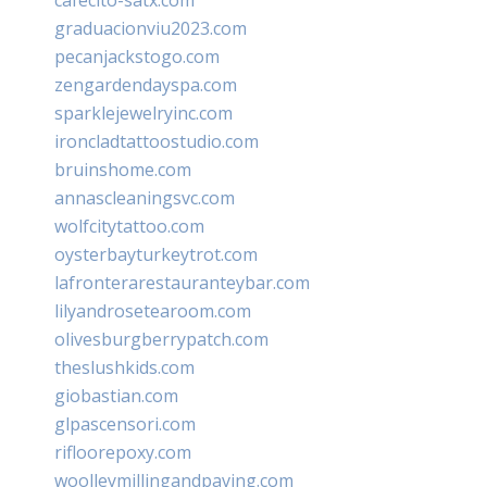
graduacionviu2023.com
pecanjackstogo.com
zengardendayspa.com
sparklejewelryinc.com
ironcladtattoostudio.com
bruinshome.com
annascleaningsvc.com
wolfcitytattoo.com
oysterbayturkeytrot.com
lafronterarestauranteybar.com
lilyandrosetearoom.com
olivesburgberrypatch.com
theslushkids.com
giobastian.com
glpascensori.com
rifloorepoxy.com
woolleymillingandpaving.com