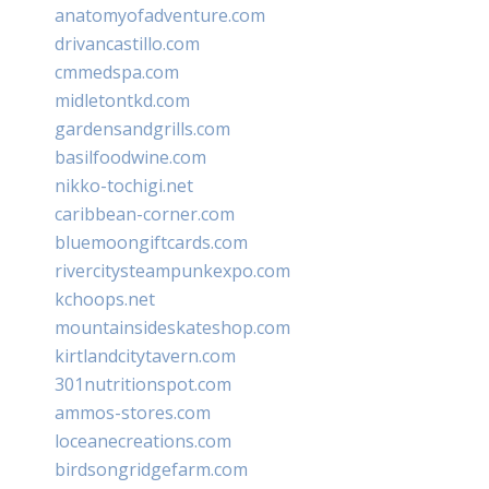
anatomyofadventure.com
drivancastillo.com
cmmedspa.com
midletontkd.com
gardensandgrills.com
basilfoodwine.com
nikko-tochigi.net
caribbean-corner.com
bluemoongiftcards.com
rivercitysteampunkexpo.com
kchoops.net
mountainsideskateshop.com
kirtlandcitytavern.com
301nutritionspot.com
ammos-stores.com
loceanecreations.com
birdsongridgefarm.com