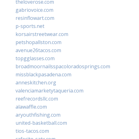
theloverose.com
gabriovoice.com
resinflowart.com
p-sports.net
korsairstreetwear.com
petshopallston.com
avenue26tacos.com
topgglasses.com
broadmoornailsspacoloradosprings.com
missblackpasadena.com
anneskitchen.org
valenciamarketytaqueria.com
reefrecordsllc.com
alawaffle.com
aryouthfishing.com
united-basketball.com
tios-tacos.com
cafecito-satx.com