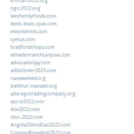
e-smart2022.org
ngrc2022.org
leesfamilyfoods.com
lewis-lewis-cpas.com
eleontennis.com
cyetus.com
bradfordshops.com
almadenranchsanjose.com
advocatevijay.com
adlibilimler2023.com
naswwebed.org
balithut-manado.org
alteregotradingcompany.org
aprce2022.com
ibie2022.com
sbcc-2022.com
AngolaOilAndGas2022.com
Convoy4Freedom2022.com