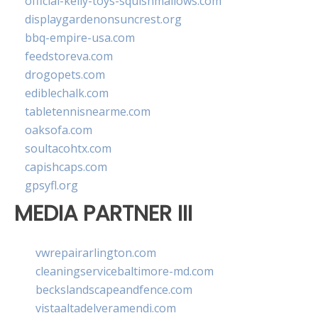
official-kelly-toys-squishmallows.com
displaygardenonsuncrest.org
bbq-empire-usa.com
feedstoreva.com
drogopets.com
ediblechalk.com
tabletennisnearme.com
oaksofa.com
soultacohtx.com
capishcaps.com
gpsyfl.org
MEDIA PARTNER III
vwrepairarlington.com
cleaningservicebaltimore-md.com
beckslandscapeandfence.com
vistaaltadelveramendi.com