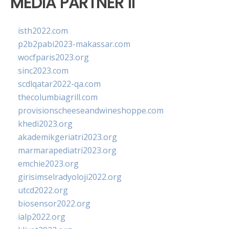
MEDIA PARTNER II
isth2022.com
p2b2pabi2023-makassar.com
wocfparis2023.org
sinc2023.com
scdlqatar2022-qa.com
thecolumbiagrill.com
provisionscheeseandwineshoppe.com
khedi2023.org
akademikgeriatri2023.org
marmarapediatri2023.org
emchie2023.org
girisimselradyoloji2022.org
utcd2022.org
biosensor2022.org
ialp2022.org