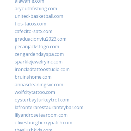
alawaffle.com
aryouthfishing.com
united-basketball.com
tios-tacos.com
cafecito-satx.com
graduacionviu2023.com
pecanjackstogo.com
zengardendayspa.com
sparklejewelryinc.com
ironcladtattoostudio.com
bruinshome.com
annascleaningsvc.com
wolfcitytattoo.com
oysterbayturkeytrot.com
lafronterarestauranteybar.com
lilyandrosetearoom.com
olivesburgberrypatch.com
theslushkids.com