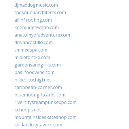
djmaddogmusic.com
thesoundarchitects.com
allin1roofing.com
keepjudgewebb.com
anatomyofadventure.com
drivancastillo.com
cmmedspa.com
midletontkd.com
gardensandgrills.com
basilfoodwine.com
nikko-tochigi.net
caribbean-corner.com
bluemoongiftcards.com
rivercitysteampunkexpo.com
kchoops.net
mountainsideskateshop.com
kirtlandcitytavern.com