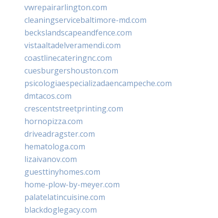
vwrepairarlington.com
cleaningservicebaltimore-md.com
beckslandscapeandfence.com
vistaaltadelveramendi.com
coastlinecateringnc.com
cuesburgershouston.com
psicologiaespecializadaencampeche.com
dmtacos.com
crescentstreetprinting.com
hornopizza.com
driveadragster.com
hematologa.com
lizaivanov.com
guesttinyhomes.com
home-plow-by-meyer.com
palatelatincuisine.com
blackdoglegacy.com