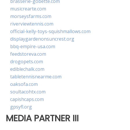
brasserie-gobette.com
musicrearte.com
morseysfarms.com
riverviewtennis.com
official-kelly-toys-squishmallows.com
displaygardenonsuncrest.org
bbq-empire-usa.com
feedstoreva.com
drogopets.com
ediblechalk.com
tabletennisnearme.com
oaksofa.com
soultacohtx.com
capishcaps.com
gpsyfl.org
MEDIA PARTNER III