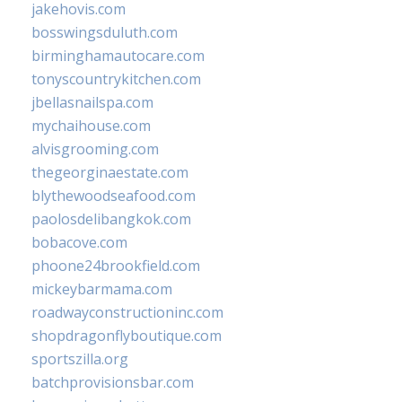
jakehovis.com
bosswingsduluth.com
birminghamautocare.com
tonyscountrykitchen.com
jbellasnailspa.com
mychaihouse.com
alvisgrooming.com
thegeorginaestate.com
blythewoodseafood.com
paolosdelibangkok.com
bobacove.com
phoone24brookfield.com
mickeybarmama.com
roadwayconstructioninc.com
shopdragonflyboutique.com
sportszilla.org
batchprovisionsbar.com