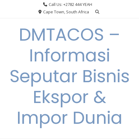
Skip
Call Us: +2782 444 YEAH
to
Cape Town, South Africa
content
DMTACOS –
Informasi
Seputar Bisnis
Ekspor &
Impor Dunia