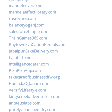
manoelneves.com
mandelaeffectlibrary.com
roselynns.com
balanceyoganj.com
salesforceblogs.com
TrainGames365.com
BaytownEvaCationRentals.com
JabalpurCakeDelivery.com
halobjd.com
intelligenceqatar.com
PikaPikaApp.com
takecareofbusinessdfw.org
HamadaOfJapan.com
VersifyLifestyle.com
kingscreekadventures.com
antaeuslabs.com
purelycleanchemdry.com