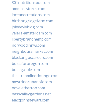
301nutritionspot.com
ammos-stores.com
loceanecreations.com
birdsongridgefarm.com
joiedevivblog.com
valera-amsterdam.com
libertybrandhemp.com
norwoodinnwi.com
neighboursmarket.com
blackanguscareers.com
bolesfororegon.com
bodega-ole.com
thestreamlinerlounge.com
mestrinorubanofc.com
novelatherton.com
nassvalleygardens.net
electjohnstewart.com