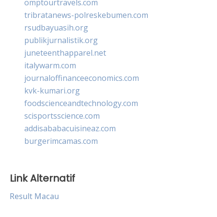
omptourtravels.com
tribratanews-polreskebumen.com
rsudbayuasih.org
publikjurnalistik.org
juneteenthapparel.net
italywarm.com
journaloffinanceeconomics.com
kvk-kumari.org
foodscienceandtechnology.com
scisportsscience.com
addisababacuisineaz.com
burgerimcamas.com
Link Alternatif
Result Macau