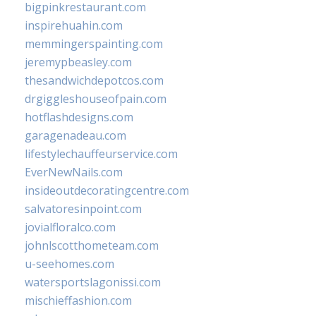
bigpinkrestaurant.com
inspirehuahin.com
memmingerspainting.com
jeremypbeasley.com
thesandwichdepotcos.com
drgiggleshouseofpain.com
hotflashdesigns.com
garagenadeau.com
lifestylechauffeurservice.com
EverNewNails.com
insideoutdecoratingcentre.com
salvatoresinpoint.com
jovialfloralco.com
johnlscotthometeam.com
u-seehomes.com
watersportslagonissi.com
mischieffashion.com