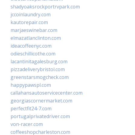
shadyoaksrockportrvpark.com
jccoinlaundry.com
kautorepair.com
marjaeswinebar.com
elmazatlanclinton.com
ideacoffeenyc.com
odieschillicothe.com
lacantinitagalesburg.com
pizzadeliverybristol.com
greenstarsmogcheck.com
happypawspl.com
callahansautoservicecenter.com
georgiascornermarket.com
perfectfit24-7.com
portugalprivatedriver.com
von-racer.com
coffeeshopcharleston.com