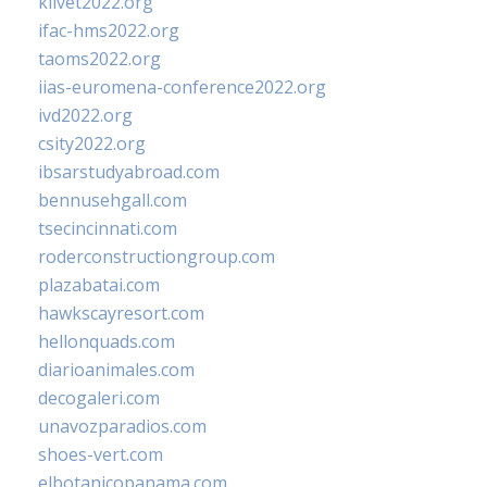
klivet2022.org
ifac-hms2022.org
taoms2022.org
iias-euromena-conference2022.org
ivd2022.org
csity2022.org
ibsarstudyabroad.com
bennusehgall.com
tsecincinnati.com
roderconstructiongroup.com
plazabatai.com
hawkscayresort.com
hellonquads.com
diarioanimales.com
decogaleri.com
unavozparadios.com
shoes-vert.com
elbotanicopanama.com