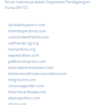
Peran Indonesia dalam Organisasi Perdagangan
Dunia (WTO)
okhealthcareers.com
theintexperience.com
unboundedthefilm.com
catfriends-bg.org
marianlives.org
waywardtees.com
pidfloorsexpress.com
bancodevenezuelaen.com
bettermoodfoodcorporation.com
hingstonnt.com
chooseagender.com
hoverboardssale.com
alaskapolitics.com
stsmp.org