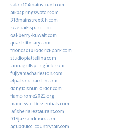
salon104mainstreet.com
alkaspringswater.com
318mainstreet8h.com
lovenailsspari.com
oakberry-kuwait.com
quartzliterary.com
friendsofbroderickpark.com
studiopiattellina.com
jannagrillspringfield.com
fujiyamacharleston.com
elpatronchardon.com
donglaishun-order.com
fiamc-rome2022.org
mariceworldessentials.com
lafisheriarestaurant.com
915jazzandmore.com
aguadulce-countryfair.com