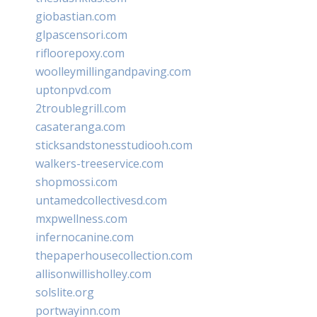
giobastian.com
glpascensori.com
rifloorepoxy.com
woolleymillingandpaving.com
uptonpvd.com
2troublegrill.com
casateranga.com
sticksandstonesstudiooh.com
walkers-treeservice.com
shopmossi.com
untamedcollectivesd.com
mxpwellness.com
infernocanine.com
thepaperhousecollection.com
allisonwillisholley.com
solslite.org
portwayinn.com