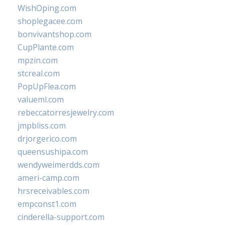
WishOping.com
shoplegacee.com
bonvivantshop.com
CupPlante.com
mpzin.com
stcreal.com
PopUpFlea.com
valueml.com
rebeccatorresjewelry.com
jmpbliss.com
drjorgerico.com
queensushipa.com
wendyweimerdds.com
ameri-camp.com
hrsreceivables.com
empconst1.com
cinderella-support.com