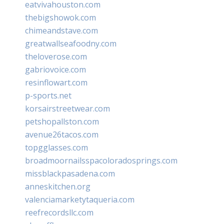
eatvivahouston.com
thebigshowok.com
chimeandstave.com
greatwallseafoodny.com
theloverose.com
gabriovoice.com
resinflowart.com
p-sports.net
korsairstreetwear.com
petshopallston.com
avenue26tacos.com
topgglasses.com
broadmoornailsspacoloradosprings.com
missblackpasadena.com
anneskitchen.org
valenciamarketytaqueria.com
reefrecordsllc.com