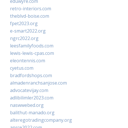
eduwyre.com
retro-interiors.com
theblvd-boise.com
fpet2023.org
e-smart2022.org
ngrc2022.org
leesfamilyfoods.com
lewis-lewis-cpas.com
eleontennis.com
cyetus.com
bradfordshops.com
almadenranchsanjose.com
advocatevijay.com
adlibilimler2023.com
naswwebed.org
balithut-manado.org
alteregotradingcompany.org
aprce2022.com