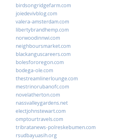
birdsongridgefarm.com
joiedevivblog.com
valera-amsterdam.com
libertybrandhemp.com
norwoodinnwi.com
neighboursmarket.com
blackanguscareers.com
bolesfororegon.com
bodega-ole.com
thestreamlinerlounge.com
mestrinorubanofc.com
novelatherton.com
nassvalleygardens.net
electjohnstewart.com
omptourtravels.com
tribratanews-polreskebumen.com
rsudbayuasih.org