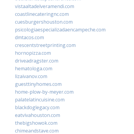
vistaaltadelveramendi.com
coastlinecateringnc.com
cuesburgershouston.com
psicologiaespecializadaencampeche.com
dmtacos.com
crescentstreetprinting.com
hornopizza.com
driveadragster.com
hematologa.com
lizaivanov.com
guesttinyhomes.com
home-plow-by-meyer.com
palatelatincuisine.com
blackdoglegacy.com
eatvivahouston.com
thebigshowok.com
chimeandstave.com