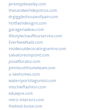
jeremypbeasley.com
thesandwichdepotcos.com
drgiggleshouseofpain.com
hotflashdesigns.com
garagenadeau.com
lifestylechauffeurservice.com
EverNewNails.com
insideoutdecoratingcentre.com
salvatoresinpoint.com
jovialfloralco.com
johnlscotthometeam.com
u-seehomes.com
watersportslagonissi.com
mischieffashion.com
eduwyre.com
retro-interiors.com
theblvd-boise.com