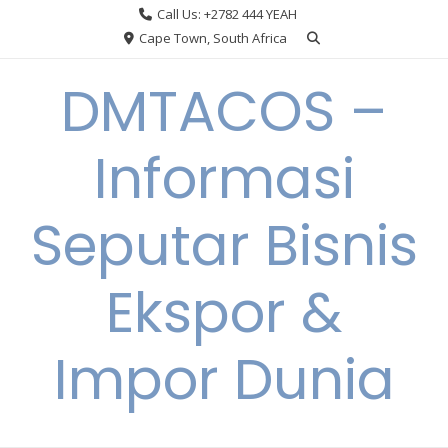
Skip
Call Us: +2782 444 YEAH
to
Cape Town, South Africa
content
DMTACOS –
Informasi
Seputar Bisnis
Ekspor &
Impor Dunia