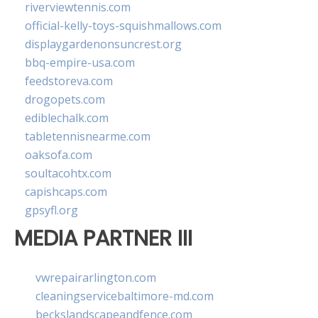
riverviewtennis.com
official-kelly-toys-squishmallows.com
displaygardenonsuncrest.org
bbq-empire-usa.com
feedstoreva.com
drogopets.com
ediblechalk.com
tabletennisnearme.com
oaksofa.com
soultacohtx.com
capishcaps.com
gpsyfl.org
MEDIA PARTNER III
vwrepairarlington.com
cleaningservicebaltimore-md.com
beckslandscapeandfence.com