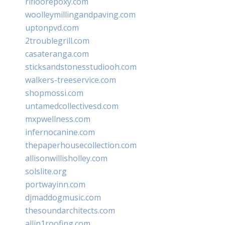
rifloorepoxy.com
woolleymillingandpaving.com
uptonpvd.com
2troublegrill.com
casateranga.com
sticksandstonesstudiooh.com
walkers-treeservice.com
shopmossi.com
untamedcollectivesd.com
mxpwellness.com
infernocanine.com
thepaperhousecollection.com
allisonwillisholley.com
solslite.org
portwayinn.com
djmaddogmusic.com
thesoundarchitects.com
allin1roofing.com