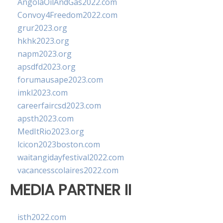
AngolaOilAndGas2022.com
Convoy4Freedom2022.com
grur2023.org
hkhk2023.org
napm2023.org
apsdfd2023.org
forumausape2023.com
imkl2023.com
careerfaircsd2023.com
apsth2023.com
MedItRio2023.org
lcicon2023boston.com
waitangidayfestival2022.com
vacancesscolaires2022.com
MEDIA PARTNER II
isth2022.com