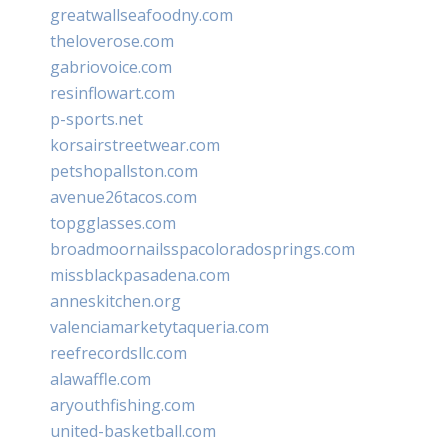
greatwallseafoodny.com
theloverose.com
gabriovoice.com
resinflowart.com
p-sports.net
korsairstreetwear.com
petshopallston.com
avenue26tacos.com
topgglasses.com
broadmoornailsspacoloradosprings.com
missblackpasadena.com
anneskitchen.org
valenciamarketytaqueria.com
reefrecordsllc.com
alawaffle.com
aryouthfishing.com
united-basketball.com