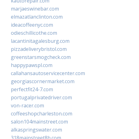
kautorepair.com
marjaeswinebar.com
elmazatlanclinton.com
ideacoffeenyc.com
odieschillicothe.com
lacantinitagalesburg.com
pizzadeliverybristol.com
greenstarsmogcheck.com
happypawspl.com
callahansautoservicecenter.com
georgiascornermarket.com
perfectfit24-7.com
portugalprivatedriver.com
von-racer.com
coffeeshopcharleston.com
salon104mainstreet.com
alkaspringswater.com
318mainstreet8h.com