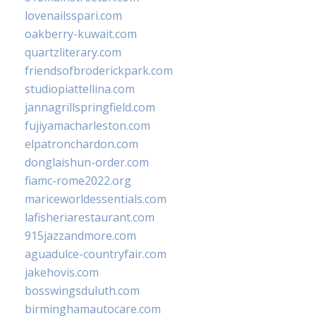
lovenailsspari.com
oakberry-kuwait.com
quartzliterary.com
friendsofbroderickpark.com
studiopiattellina.com
jannagrillspringfield.com
fujiyamacharleston.com
elpatronchardon.com
donglaishun-order.com
fiamc-rome2022.org
mariceworldessentials.com
lafisheriarestaurant.com
915jazzandmore.com
aguadulce-countryfair.com
jakehovis.com
bosswingsduluth.com
birminghamautocare.com