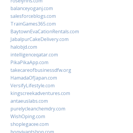
roselynns.com
balanceyoganj.com
salesforceblogs.com
TrainGames365.com
BaytownEvaCationRentals.com
JabalpurCakeDelivery.com
halobjd.com
intelligenceqatar.com
PikaPikaApp.com
takecareofbusinessdfw.org
HamadaOfJapan.com
VersifyLifestyle.com
kingscreekadventures.com
antaeuslabs.com
purelycleanchemdry.com
WishOping.com
shoplegacee.com
bonvivantshop.com