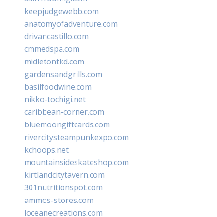
keepjudgewebb.com
anatomyofadventure.com
drivancastillo.com
cmmedspa.com
midletontkd.com
gardensandgrills.com
basilfoodwine.com
nikko-tochigi.net
caribbean-corner.com
bluemoongiftcards.com
rivercitysteampunkexpo.com
kchoops.net
mountainsideskateshop.com
kirtlandcitytavern.com
301nutritionspot.com
ammos-stores.com
loceanecreations.com