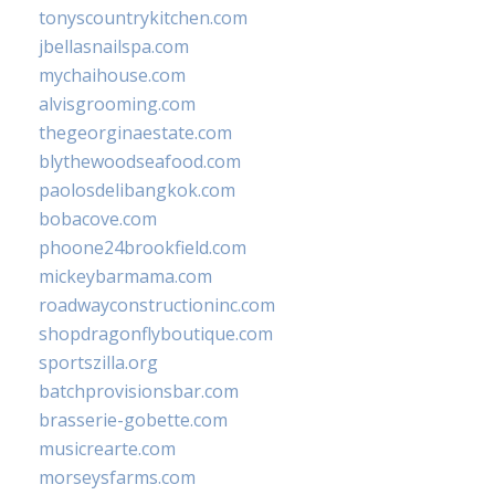
tonyscountrykitchen.com
jbellasnailspa.com
mychaihouse.com
alvisgrooming.com
thegeorginaestate.com
blythewoodseafood.com
paolosdelibangkok.com
bobacove.com
phoone24brookfield.com
mickeybarmama.com
roadwayconstructioninc.com
shopdragonflyboutique.com
sportszilla.org
batchprovisionsbar.com
brasserie-gobette.com
musicrearte.com
morseysfarms.com