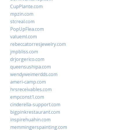
CupPlante.com
mpzin.com
stcreal.com
PopUpFlea.com
valueml.com
rebeccatorresjewelry.com
jmpbliss.com
drjorgerico.com
queensushipa.com
wendyweimerdds.com
ameri-camp.com
hrsreceivables.com
empconst1.com
cinderella-support.com
bigpinkrestaurant.com
inspirehuahin.com
memmingerspainting.com