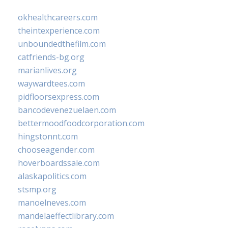
okhealthcareers.com
theintexperience.com
unboundedthefilm.com
catfriends-bg.org
marianlives.org
waywardtees.com
pidfloorsexpress.com
bancodevenezuelaen.com
bettermoodfoodcorporation.com
hingstonnt.com
chooseagender.com
hoverboardssale.com
alaskapolitics.com
stsmp.org
manoelneves.com
mandelaeffectlibrary.com