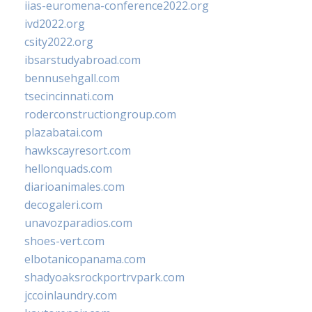
iias-euromena-conference2022.org
ivd2022.org
csity2022.org
ibsarstudyabroad.com
bennusehgall.com
tsecincinnati.com
roderconstructiongroup.com
plazabatai.com
hawkscayresort.com
hellonquads.com
diarioanimales.com
decogaleri.com
unavozparadios.com
shoes-vert.com
elbotanicopanama.com
shadyoaksrockportrvpark.com
jccoinlaundry.com