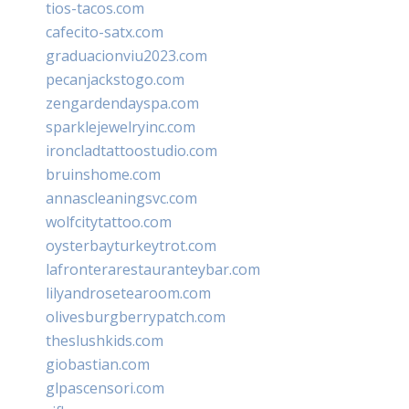
tios-tacos.com
cafecito-satx.com
graduacionviu2023.com
pecanjackstogo.com
zengardendayspa.com
sparklejewelryinc.com
ironcladtattoostudio.com
bruinshome.com
annascleaningsvc.com
wolfcitytattoo.com
oysterbayturkeytrot.com
lafronterarestauranteybar.com
lilyandrosetearoom.com
olivesburgberrypatch.com
theslushkids.com
giobastian.com
glpascensori.com