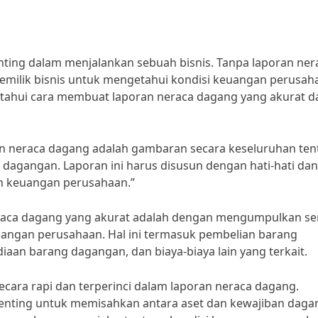
ing dalam menjalankan sebuah bisnis. Tanpa laporan ner
 pemilik bisnis untuk mengetahui kondisi keuangan perusah
etahui cara membuat laporan neraca dagang yang akurat d
ran neraca dagang adalah gambaran secara keseluruhan te
agangan. Laporan ini harus disusun dengan hati-hati dan t
an keuangan perusahaan.”
raca dagang yang akurat adalah dengan mengumpulkan s
gangan perusahaan. Hal ini termasuk pembelian barang
aan barang dagangan, dan biaya-biaya lain yang terkait.
secara rapi dan terperinci dalam laporan neraca dagang.
Penting untuk memisahkan antara aset dan kewajiban daga