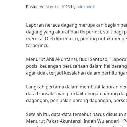
Posted on
May 14, 2025
by
admindmt
Laporan neraca dagang merupakan bagian pent
dagang yang akurat dan terperinci, sulit bagi
mereka. Oleh karena itu, penting untuk meng
terperinci.
Menurut Ahli Akuntansi, Budi Santoso, “Lapo
posisi keuangan perusahaan dalam hal barang d
agar tidak terjadi kesalahan dalam perhitung
Langkah pertama dalam membuat laporan ne
data transaksi yang terkait dengan barang da
dagangan, penjualan barang dagangan, persedi
Setelah itu, data-data tersebut harus disusun 
Menurut Pakar Akuntansi, Indah Wulandari, “