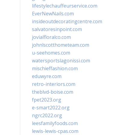
lifestylechauffeurservice.com
EverNewNails.com
insideoutdecoratingcentre.com
salvatoresinpoint.com
jovialfloralco.com
johnlscotthometeam.com
u-seehomes.com
watersportslagonissi.com
mischieffashion.com
eduwyre.com
retro-interiors.com
theblvd-boise.com
fpet2023.org
e-smart2022.org
ngrc2022.org
leesfamilyfoods.com
lewis-lewis-cpas.com