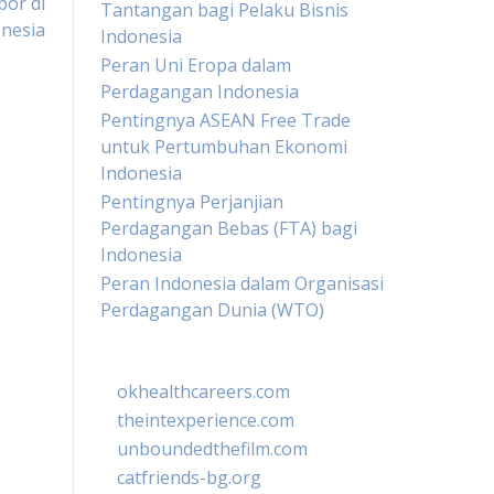
por di
Tantangan bagi Pelaku Bisnis
nesia
Indonesia
Peran Uni Eropa dalam
Perdagangan Indonesia
Pentingnya ASEAN Free Trade
untuk Pertumbuhan Ekonomi
Indonesia
Pentingnya Perjanjian
Perdagangan Bebas (FTA) bagi
Indonesia
Peran Indonesia dalam Organisasi
Perdagangan Dunia (WTO)
okhealthcareers.com
theintexperience.com
unboundedthefilm.com
catfriends-bg.org