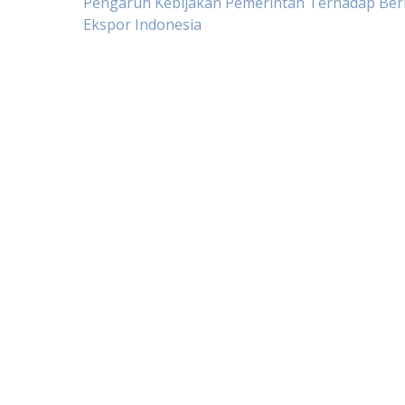
Post
Pengaruh Kebijakan Pemerintah Terhadap Ber
Ekspor Indonesia
navigation