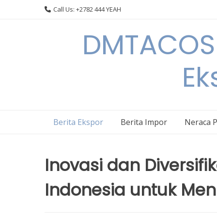
Skip
Call Us: +2782 444 YEAH
to
content
DMTACOS –
Ek
Berita Ekspor
Berita Impor
Neraca 
Inovasi dan Diversif
Indonesia untuk Men