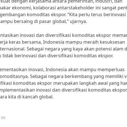
erkuat dengan kerjasama antara pemerintah, industri, dan
pakar ekonomi, kolaborasi antarstakeholder ini sangat pen
embangan komoditas ekspor. “Kita perlu terus berinovasi
ampu bersaing di pasar global,” ujarnya.
tasikan inovasi dan diversifikasi komoditas ekspor mema
erja keras bersama, Indonesia mampu meraih kesuksesan
ternasional. Sebagai negara yang kaya akan potensi alam 
 tidak berinovasi dan diversifikasi komoditas ekspor.
ementasikan inovasi, Indonesia akan mampu memperluas
komoditasnya. Sebagai negara berkembang yang memiliki vi
sifikasi komoditas ekspor merupakan langkah awal yang ha
mplementasikan inovasi dan diversifikasi komoditas ekspo
a kita di kancah global.
ini