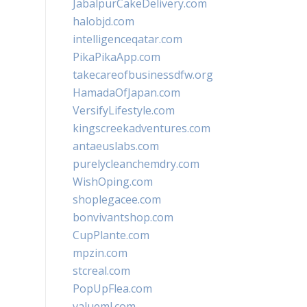
JabalpurCakeDelivery.com
halobjd.com
intelligenceqatar.com
PikaPikaApp.com
takecareofbusinessdfw.org
HamadaOfJapan.com
VersifyLifestyle.com
kingscreekadventures.com
antaeuslabs.com
purelycleanchemdry.com
WishOping.com
shoplegacee.com
bonvivantshop.com
CupPlante.com
mpzin.com
stcreal.com
PopUpFlea.com
valueml.com