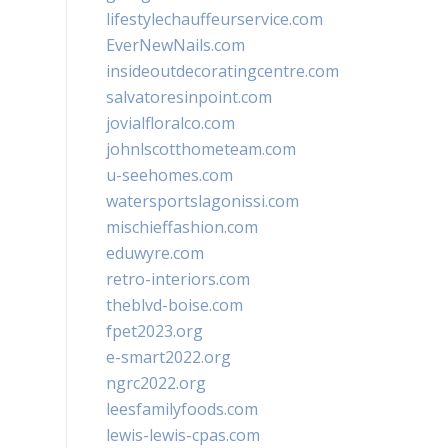
lifestylechauffeurservice.com
EverNewNails.com
insideoutdecoratingcentre.com
salvatoresinpoint.com
jovialfloralco.com
johnlscotthometeam.com
u-seehomes.com
watersportslagonissi.com
mischieffashion.com
eduwyre.com
retro-interiors.com
theblvd-boise.com
fpet2023.org
e-smart2022.org
ngrc2022.org
leesfamilyfoods.com
lewis-lewis-cpas.com