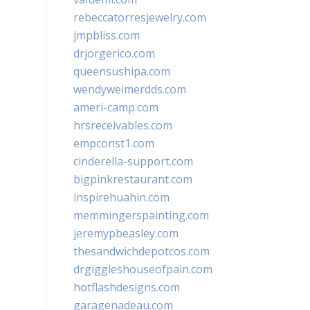
rebeccatorresjewelry.com
jmpbliss.com
drjorgerico.com
queensushipa.com
wendyweimerdds.com
ameri-camp.com
hrsreceivables.com
empconst1.com
cinderella-support.com
bigpinkrestaurant.com
inspirehuahin.com
memmingerspainting.com
jeremypbeasley.com
thesandwichdepotcos.com
drgiggleshouseofpain.com
hotflashdesigns.com
garagenadeau.com