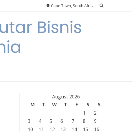
Cape Town, South Africa
tar Bisnis
nia
August 2026
M
T
W
T
F
S
S
1
2
3
4
5
6
7
8
9
10
11
12
13
14
15
16