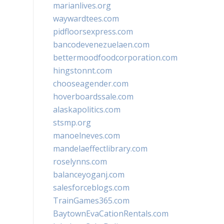
marianlives.org
waywardtees.com
pidfloorsexpress.com
bancodevenezuelaen.com
bettermoodfoodcorporation.com
hingstonnt.com
chooseagender.com
hoverboardssale.com
alaskapolitics.com
stsmp.org
manoelneves.com
mandelaeffectlibrary.com
roselynns.com
balanceyoganj.com
salesforceblogs.com
TrainGames365.com
BaytownEvaCationRentals.com