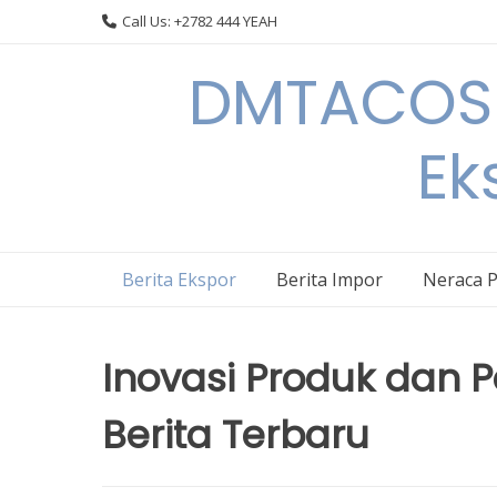
Skip
Call Us: +2782 444 YEAH
to
content
DMTACOS –
Ek
Berita Ekspor
Berita Impor
Neraca 
Inovasi Produk dan P
Berita Terbaru