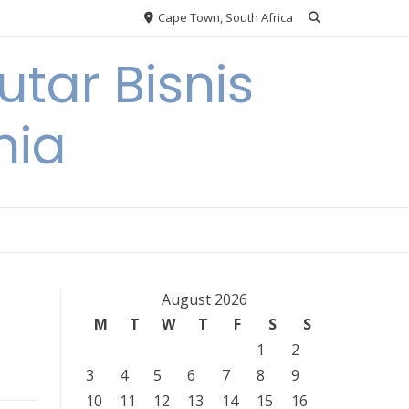
Cape Town, South Africa
tar Bisnis
nia
August 2026
M
T
W
T
F
S
S
1
2
3
4
5
6
7
8
9
10
11
12
13
14
15
16