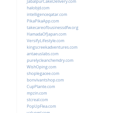
JabalpurCakeDelivery.com
halobjd.com
intelligenceqatar.com
PikaPikaApp.com
takecareofbusinessdfw.org
HamadaOfJapan.com
VersifyLifestyle.com
kingscreekadventures.com
antaeuslabs.com
purelycleanchemdry.com
WishOping.com
shoplegacee.com
bonvivantshop.com
CupPlante.com
mpzin.com
stcreal.com
PopUpFlea.com
valueml.com