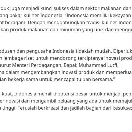
produk juga menjadi kunci sukses dalam sektor makanan dan
g pakar kuliner Indonesia, “Indonesia memiliki kekayaan
t beragam. Dengan menggabungkan tradisi kuliner Indon
ptakan produk makanan dan minuman yang unik dan mengg
odusen dan pengusaha Indonesia tidaklah mudah. Diperlu
n lembaga riset untuk mendorong terciptanya inovasi pro
Menurut Menteri Perdagangan, Bapak Muhammad Lutfi,
aha dalam mengembangkan inovasi produk dan memperlua
i dan bekerja sama untuk mencapai tujuan bersama.”
kuat, Indonesia memiliki potensi besar untuk menjadi pe
s berinovasi dan mengambil peluang yang ada untuk memaj
h tinggi. Teruslah berkreasi dan jadilah bagian dari kesuks