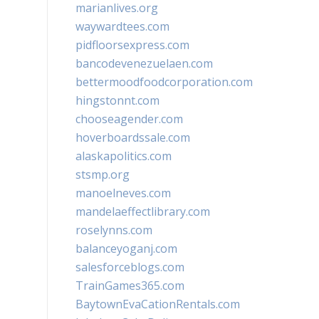
marianlives.org
waywardtees.com
pidfloorsexpress.com
bancodevenezuelaen.com
bettermoodfoodcorporation.com
hingstonnt.com
chooseagender.com
hoverboardssale.com
alaskapolitics.com
stsmp.org
manoelneves.com
mandelaeffectlibrary.com
roselynns.com
balanceyoganj.com
salesforceblogs.com
TrainGames365.com
BaytownEvaCationRentals.com