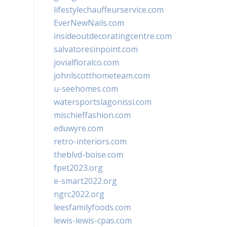
lifestylechauffeurservice.com
EverNewNails.com
insideoutdecoratingcentre.com
salvatoresinpoint.com
jovialfloralco.com
johnlscotthometeam.com
u-seehomes.com
watersportslagonissi.com
mischieffashion.com
eduwyre.com
retro-interiors.com
theblvd-boise.com
fpet2023.org
e-smart2022.org
ngrc2022.org
leesfamilyfoods.com
lewis-lewis-cpas.com