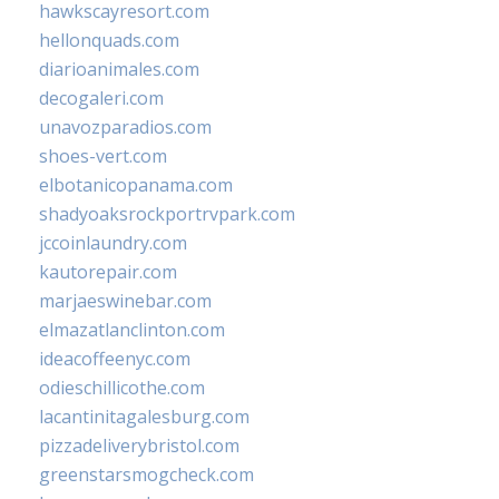
hawkscayresort.com
hellonquads.com
diarioanimales.com
decogaleri.com
unavozparadios.com
shoes-vert.com
elbotanicopanama.com
shadyoaksrockportrvpark.com
jccoinlaundry.com
kautorepair.com
marjaeswinebar.com
elmazatlanclinton.com
ideacoffeenyc.com
odieschillicothe.com
lacantinitagalesburg.com
pizzadeliverybristol.com
greenstarsmogcheck.com