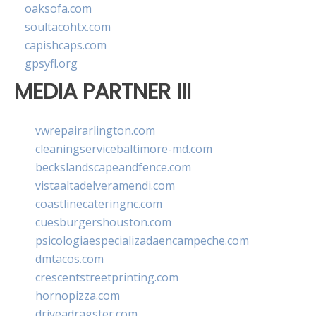
oaksofa.com
soultacohtx.com
capishcaps.com
gpsyfl.org
MEDIA PARTNER III
vwrepairarlington.com
cleaningservicebaltimore-md.com
beckslandscapeandfence.com
vistaaltadelveramendi.com
coastlinecateringnc.com
cuesburgershouston.com
psicologiaespecializadaencampeche.com
dmtacos.com
crescentstreetprinting.com
hornopizza.com
driveadragster.com