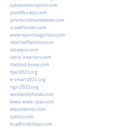
salvatoresinpoint.com
jovialfloralco.com
johnlscotthometeam.com
u-seehomes.com
watersportslagonissi.com
mischieffashion.com
eduwyre.com
retro-interiors.com
theblvd-boise.com
fpet2023.org
e-smart2022.org
ngrc2022.org
leesfamilyfoods.com
lewis-lewis-cpas.com
eleontennis.com
cyetus.com
bradfordshops.com