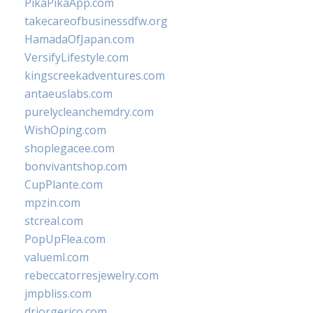
PikaPikaApp.com
takecareofbusinessdfw.org
HamadaOfJapan.com
VersifyLifestyle.com
kingscreekadventures.com
antaeuslabs.com
purelycleanchemdry.com
WishOping.com
shoplegacee.com
bonvivantshop.com
CupPlante.com
mpzin.com
stcreal.com
PopUpFlea.com
valueml.com
rebeccatorresjewelry.com
jmpbliss.com
drjorgerico.com