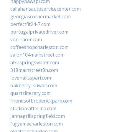
happypawspl.com
callahansautoservicecenter.com
georgiascornermarket.com
perfectfit24-7.com
portugalprivatedriver.com
von-racer.com
coffeeshopcharleston.com
salon104mainstreet.com
alkaspringswater.com
318mainstreet8h.com
lovenailsspari.com
oakberry-kuwait.com
quartzliterary.com
friendsofbroderickpark.com
studiopiattellina.com
jannagrillspringfield.com
fujiyamacharleston.com
elpatronchardon.com