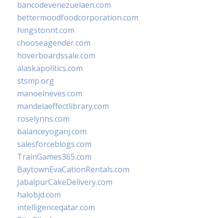
bancodevenezuelaen.com
bettermoodfoodcorporation.com
hingstonnt.com
chooseagender.com
hoverboardssale.com
alaskapolitics.com
stsmp.org
manoelneves.com
mandelaeffectlibrary.com
roselynns.com
balanceyoganj.com
salesforceblogs.com
TrainGames365.com
BaytownEvaCationRentals.com
JabalpurCakeDelivery.com
halobjd.com
intelligenceqatar.com