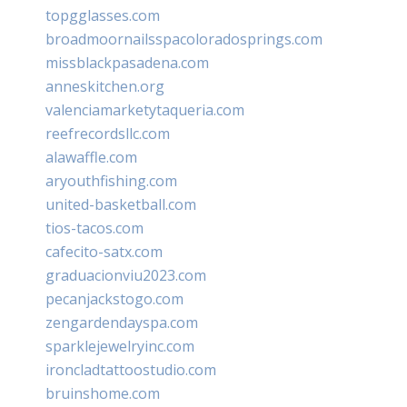
topgglasses.com
broadmoornailsspacoloradosprings.com
missblackpasadena.com
anneskitchen.org
valenciamarketytaqueria.com
reefrecordsllc.com
alawaffle.com
aryouthfishing.com
united-basketball.com
tios-tacos.com
cafecito-satx.com
graduacionviu2023.com
pecanjackstogo.com
zengardendayspa.com
sparklejewelryinc.com
ironcladtattoostudio.com
bruinshome.com