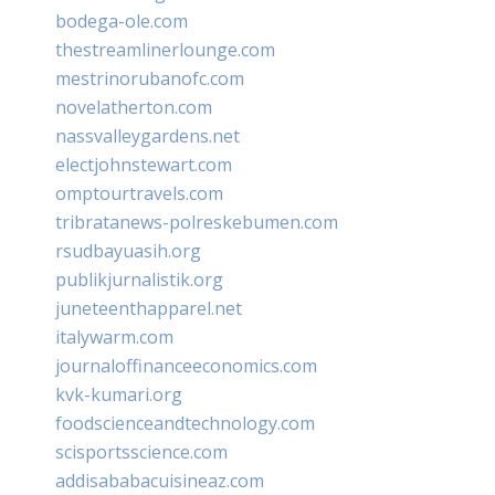
bodega-ole.com
thestreamlinerlounge.com
mestrinorubanofc.com
novelatherton.com
nassvalleygardens.net
electjohnstewart.com
omptourtravels.com
tribratanews-polreskebumen.com
rsudbayuasih.org
publikjurnalistik.org
juneteenthapparel.net
italywarm.com
journaloffinanceeconomics.com
kvk-kumari.org
foodscienceandtechnology.com
scisportsscience.com
addisababacuisineaz.com