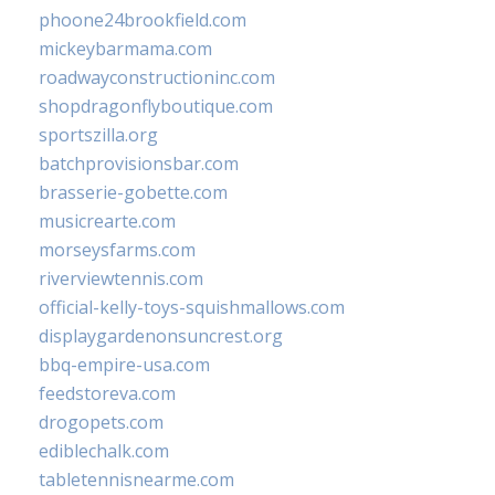
phoone24brookfield.com
mickeybarmama.com
roadwayconstructioninc.com
shopdragonflyboutique.com
sportszilla.org
batchprovisionsbar.com
brasserie-gobette.com
musicrearte.com
morseysfarms.com
riverviewtennis.com
official-kelly-toys-squishmallows.com
displaygardenonsuncrest.org
bbq-empire-usa.com
feedstoreva.com
drogopets.com
ediblechalk.com
tabletennisnearme.com