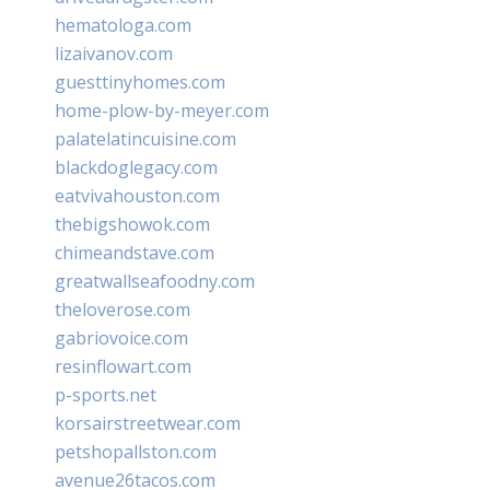
hematologa.com
lizaivanov.com
guesttinyhomes.com
home-plow-by-meyer.com
palatelatincuisine.com
blackdoglegacy.com
eatvivahouston.com
thebigshowok.com
chimeandstave.com
greatwallseafoodny.com
theloverose.com
gabriovoice.com
resinflowart.com
p-sports.net
korsairstreetwear.com
petshopallston.com
avenue26tacos.com