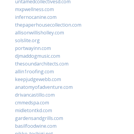
untamedcollectivesd.com
mxpwellness.com
infernocanine.com
thepaperhousecollection.com
allisonwillisholley.com
solslite.org
portwayinn.com
djmaddogmusic.com
thesoundarchitects.com
allin1roofing.com
keepjudgewebb.com
anatomyofadventure.com
drivancastillo.com
cmmedspa.com
midletontkd.com
gardensandgrills.com
basilfoodwine.com
nikko-tochigi.net