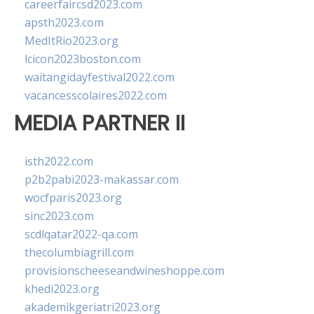
careerfaircsd2023.com
apsth2023.com
MedItRio2023.org
lcicon2023boston.com
waitangidayfestival2022.com
vacancesscolaires2022.com
MEDIA PARTNER II
isth2022.com
p2b2pabi2023-makassar.com
wocfparis2023.org
sinc2023.com
scdlqatar2022-qa.com
thecolumbiagrill.com
provisionscheeseandwineshoppe.com
khedi2023.org
akademikgeriatri2023.org