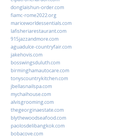
donglaishun-order.com
fiamc-rome2022.org
mariceworldessentials.com
lafisheriarestaurant.com
915jazzandmore.com
aguadulce-countryfair.com
jakehovis.com
bosswingsduluth.com
birminghamautocare.com
tonyscountrykitchen.com
jbellasnailspa.com
mychaihouse.com
alvisgrooming.com
thegeorginaestate.com
blythewoodseafood.com
paolosdelibangkok.com
bobacove.com