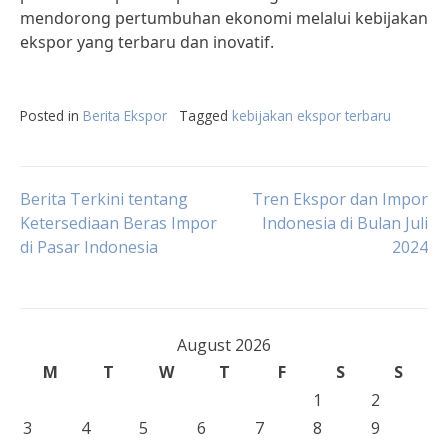
mendorong pertumbuhan ekonomi melalui kebijakan
ekspor yang terbaru dan inovatif.
Posted in
Berita Ekspor
Tagged
kebijakan ekspor terbaru
Post
Berita Terkini tentang
Tren Ekspor dan Impor
Ketersediaan Beras Impor
Indonesia di Bulan Juli
di Pasar Indonesia
2024
navigation
August 2026
M
T
W
T
F
S
S
1
2
3
4
5
6
7
8
9