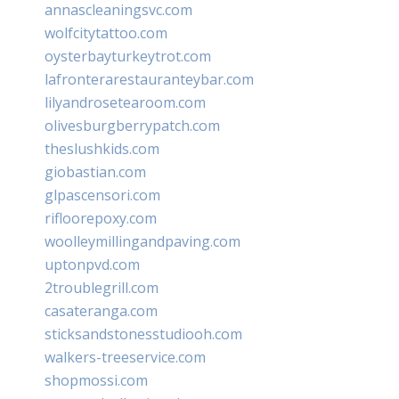
annascleaningsvc.com
wolfcitytattoo.com
oysterbayturkeytrot.com
lafronterarestauranteybar.com
lilyandrosetearoom.com
olivesburgberrypatch.com
theslushkids.com
giobastian.com
glpascensori.com
rifloorepoxy.com
woolleymillingandpaving.com
uptonpvd.com
2troublegrill.com
casateranga.com
sticksandstonesstudiooh.com
walkers-treeservice.com
shopmossi.com