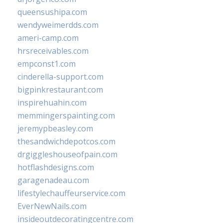
queensushipa.com
wendyweimerdds.com
ameri-camp.com
hrsreceivables.com
empconst1.com
cinderella-support.com
bigpinkrestaurant.com
inspirehuahin.com
memmingerspainting.com
jeremypbeasley.com
thesandwichdepotcos.com
drgiggleshouseofpain.com
hotflashdesigns.com
garagenadeau.com
lifestylechauffeurservice.com
EverNewNails.com
insideoutdecoratingcentre.com