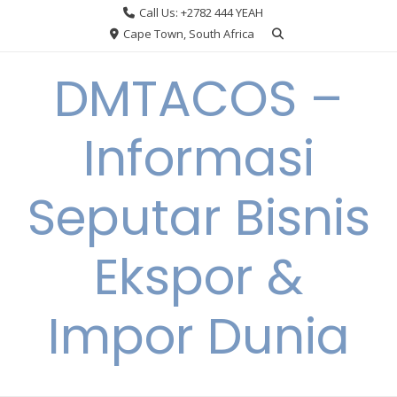
Skip
Call Us: +2782 444 YEAH
to
Cape Town, South Africa
content
DMTACOS –
Informasi
Seputar Bisnis
Ekspor &
Impor Dunia