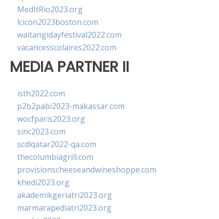
MedItRio2023.org
lcicon2023boston.com
waitangidayfestival2022.com
vacancesscolaires2022.com
MEDIA PARTNER II
isth2022.com
p2b2pabi2023-makassar.com
wocfparis2023.org
sinc2023.com
scdlqatar2022-qa.com
thecolumbiagrill.com
provisionscheeseandwineshoppe.com
khedi2023.org
akademikgeriatri2023.org
marmarapediatri2023.org