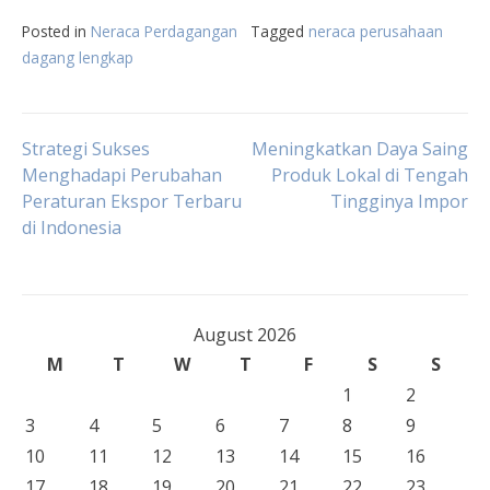
Posted in
Neraca Perdagangan
Tagged
neraca perusahaan
dagang lengkap
Post
Strategi Sukses
Meningkatkan Daya Saing
Menghadapi Perubahan
Produk Lokal di Tengah
Peraturan Ekspor Terbaru
Tingginya Impor
navigation
di Indonesia
August 2026
M
T
W
T
F
S
S
1
2
3
4
5
6
7
8
9
10
11
12
13
14
15
16
17
18
19
20
21
22
23