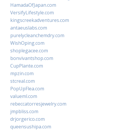
HamadaOfJapan.com
VersifyLifestyle.com
kingscreekadventures.com
antaeuslabs.com
purelycleanchemdry.com
WishOping.com
shoplegacee.com
bonvivantshop.com
CupPlante.com
mpzin.com
stcreal.com
PopUpFlea.com
valueml.com
rebeccatorresjewelry.com
jmpbliss.com
drjorgerico.com
queensushipa.com