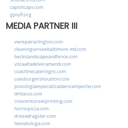
capishcaps.com
gpsyfl.org
MEDIA PARTNER III
vwrepairarlington.com
cleaningservicebaltimore-md.com
beckslandscapeandfence.com
vistaaltadelveramendi.com
coastlinecateringnc.com
cuesburgershouston.com
psicologiaespecializadaencampeche.com
dmtacos.com
crescentstreetprinting.com
hornopizza.com
driveadragster.com
hematologa.com