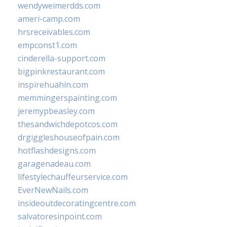
wendyweimerdds.com
ameri-camp.com
hrsreceivables.com
empconst1.com
cinderella-support.com
bigpinkrestaurant.com
inspirehuahin.com
memmingerspainting.com
jeremypbeasley.com
thesandwichdepotcos.com
drgiggleshouseofpain.com
hotflashdesigns.com
garagenadeau.com
lifestylechauffeurservice.com
EverNewNails.com
insideoutdecoratingcentre.com
salvatoresinpoint.com