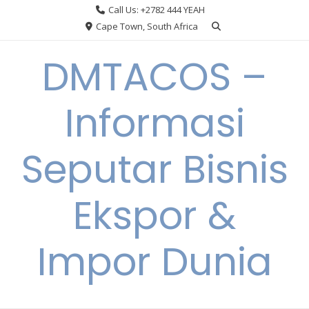
Skip
Call Us: +2782 444 YEAH
to
Cape Town, South Africa
content
DMTACOS –
Informasi
Seputar Bisnis
Ekspor &
Impor Dunia