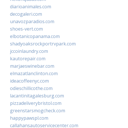
diarioanimales.com
decogaleri.com
unavozparadios.com
shoes-vert.com
elbotanicopanama.com
shadyoaksrockportrvpark.com
jccoinlaundry.com
kautorepair.com
marjaeswinebar.com
elmazatlanclinton.com
ideacoffeenyc.com
odieschillicothe.com
lacantinitagalesburg.com
pizzadeliverybristol.com
greenstarsmogcheck.com
happypawspl.com
callahansautoservicecenter.com