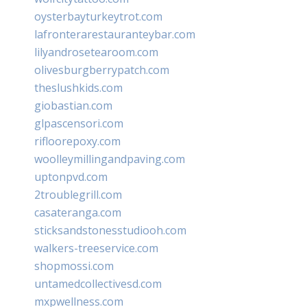
oysterbayturkeytrot.com
lafronterarestauranteybar.com
lilyandrosetearoom.com
olivesburgberrypatch.com
theslushkids.com
giobastian.com
glpascensori.com
rifloorepoxy.com
woolleymillingandpaving.com
uptonpvd.com
2troublegrill.com
casateranga.com
sticksandstonesstudiooh.com
walkers-treeservice.com
shopmossi.com
untamedcollectivesd.com
mxpwellness.com