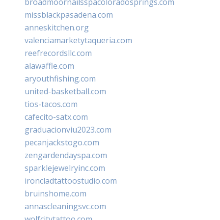
broadmoornailsspacoloradosprings.com
missblackpasadena.com
anneskitchen.org
valenciamarketytaqueria.com
reefrecordsllc.com
alawaffle.com
aryouthfishing.com
united-basketball.com
tios-tacos.com
cafecito-satx.com
graduacionviu2023.com
pecanjackstogo.com
zengardendayspa.com
sparklejewelryinc.com
ironcladtattoostudio.com
bruinshome.com
annascleaningsvc.com
wolfcitytattoo.com