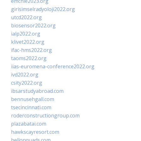
emchie2023.org
girisimselradyoloji2022.org
utcd2022.org
biosensor2022.org
ialp2022.org
klivet2022.org
ifac-hms2022.org
taoms2022.org
iias-euromena-conference2022.org
ivd2022.org
csity2022.org
ibsarstudyabroad.com
bennusehgall.com
tsecincinnati.com
roderconstructiongroup.com
plazabatai.com
hawkscayresort.com
hellonquads.com