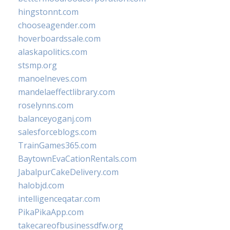
hingstonnt.com
chooseagender.com
hoverboardssale.com
alaskapolitics.com
stsmp.org
manoelneves.com
mandelaeffectlibrary.com
roselynns.com
balanceyoganj.com
salesforceblogs.com
TrainGames365.com
BaytownEvaCationRentals.com
JabalpurCakeDelivery.com
halobjd.com
intelligenceqatar.com
PikaPikaApp.com
takecareofbusinessdfw.org