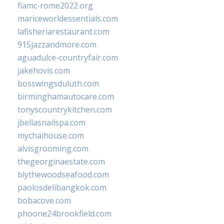
fiamc-rome2022.org
mariceworldessentials.com
lafisheriarestaurant.com
915jazzandmore.com
aguadulce-countryfair.com
jakehovis.com
bosswingsduluth.com
birminghamautocare.com
tonyscountrykitchen.com
jbellasnailspa.com
mychaihouse.com
alvisgrooming.com
thegeorginaestate.com
blythewoodseafood.com
paolosdelibangkok.com
bobacove.com
phoone24brookfield.com