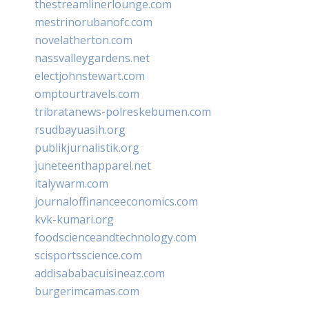
thestreamlinerlounge.com
mestrinorubanofc.com
novelatherton.com
nassvalleygardens.net
electjohnstewart.com
omptourtravels.com
tribratanews-polreskebumen.com
rsudbayuasih.org
publikjurnalistik.org
juneteenthapparel.net
italywarm.com
journaloffinanceeconomics.com
kvk-kumari.org
foodscienceandtechnology.com
scisportsscience.com
addisababacuisineaz.com
burgerimcamas.com