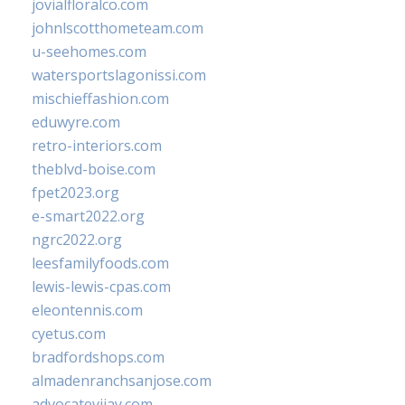
jovialfloralco.com
johnlscotthometeam.com
u-seehomes.com
watersportslagonissi.com
mischieffashion.com
eduwyre.com
retro-interiors.com
theblvd-boise.com
fpet2023.org
e-smart2022.org
ngrc2022.org
leesfamilyfoods.com
lewis-lewis-cpas.com
eleontennis.com
cyetus.com
bradfordshops.com
almadenranchsanjose.com
advocatevijay.com