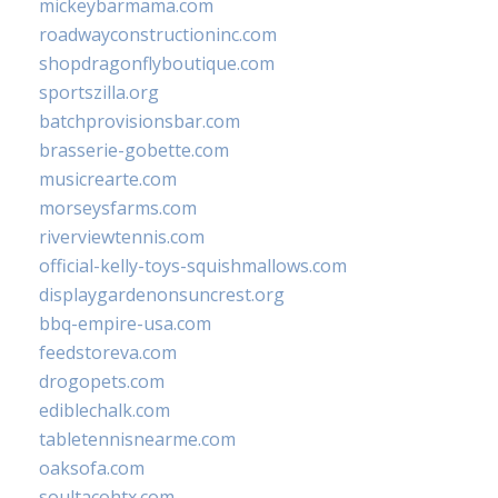
mickeybarmama.com
roadwayconstructioninc.com
shopdragonflyboutique.com
sportszilla.org
batchprovisionsbar.com
brasserie-gobette.com
musicrearte.com
morseysfarms.com
riverviewtennis.com
official-kelly-toys-squishmallows.com
displaygardenonsuncrest.org
bbq-empire-usa.com
feedstoreva.com
drogopets.com
ediblechalk.com
tabletennisnearme.com
oaksofa.com
soultacohtx.com