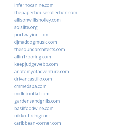
infernocanine.com
thepaperhousecollection.com
allisonwillisholley.com
solslite.org
portwayinn.com
djmaddogmusic.com
thesoundarchitects.com
allin1roofing.com
keepjudgewebb.com
anatomyofadventure.com
drivancastillo.com
cmmedspa.com
midletontkd.com
gardensandgrills.com
basilfoodwine.com
nikko-tochigi.net
caribbean-corner.com