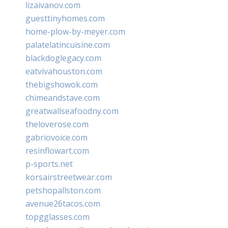
lizaivanov.com
guesttinyhomes.com
home-plow-by-meyer.com
palatelatincuisine.com
blackdoglegacy.com
eatvivahouston.com
thebigshowok.com
chimeandstave.com
greatwallseafoodny.com
theloverose.com
gabriovoice.com
resinflowart.com
p-sports.net
korsairstreetwear.com
petshopallston.com
avenue26tacos.com
topgglasses.com