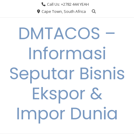
Skip
Call Us: +2782 444 YEAH
to
Cape Town, South Africa
content
DMTACOS –
Informasi
Seputar Bisnis
Ekspor &
Impor Dunia