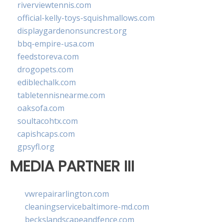
riverviewtennis.com
official-kelly-toys-squishmallows.com
displaygardenonsuncrest.org
bbq-empire-usa.com
feedstoreva.com
drogopets.com
ediblechalk.com
tabletennisnearme.com
oaksofa.com
soultacohtx.com
capishcaps.com
gpsyfl.org
MEDIA PARTNER III
vwrepairarlington.com
cleaningservicebaltimore-md.com
beckslandscapeandfence.com