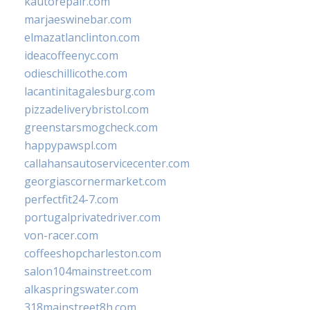
kautorepair.com
marjaeswinebar.com
elmazatlanclinton.com
ideacoffeenyc.com
odieschillicothe.com
lacantinitagalesburg.com
pizzadeliverybristol.com
greenstarsmogcheck.com
happypawspl.com
callahansautoservicecenter.com
georgiascornermarket.com
perfectfit24-7.com
portugalprivatedriver.com
von-racer.com
coffeeshopcharleston.com
salon104mainstreet.com
alkaspringswater.com
318mainstreet8h.com