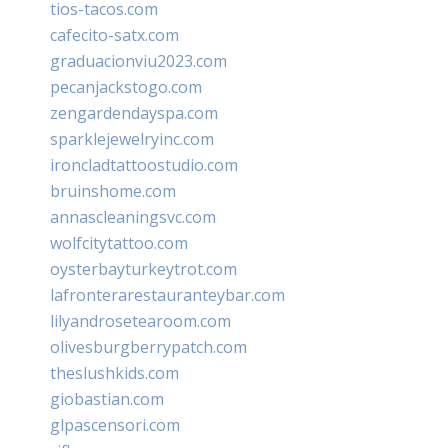
tios-tacos.com
cafecito-satx.com
graduacionviu2023.com
pecanjackstogo.com
zengardendayspa.com
sparklejewelryinc.com
ironcladtattoostudio.com
bruinshome.com
annascleaningsvc.com
wolfcitytattoo.com
oysterbayturkeytrot.com
lafronterarestauranteybar.com
lilyandrosetearoom.com
olivesburgberrypatch.com
theslushkids.com
giobastian.com
glpascensori.com