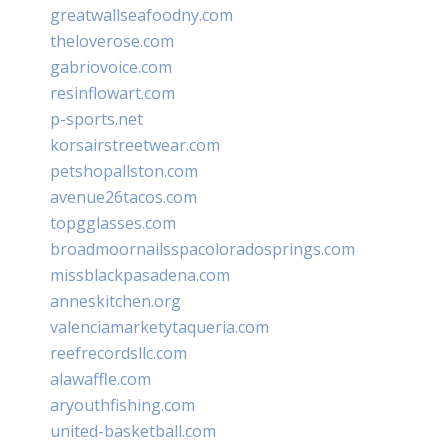
greatwallseafoodny.com
theloverose.com
gabriovoice.com
resinflowart.com
p-sports.net
korsairstreetwear.com
petshopallston.com
avenue26tacos.com
topgglasses.com
broadmoornailsspacoloradosprings.com
missblackpasadena.com
anneskitchen.org
valenciamarketytaqueria.com
reefrecordsllc.com
alawaffle.com
aryouthfishing.com
united-basketball.com