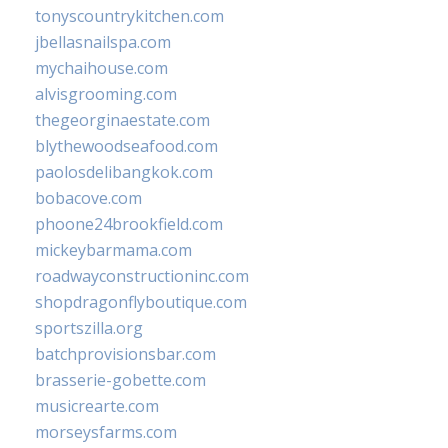
tonyscountrykitchen.com
jbellasnailspa.com
mychaihouse.com
alvisgrooming.com
thegeorginaestate.com
blythewoodseafood.com
paolosdelibangkok.com
bobacove.com
phoone24brookfield.com
mickeybarmama.com
roadwayconstructioninc.com
shopdragonflyboutique.com
sportszilla.org
batchprovisionsbar.com
brasserie-gobette.com
musicrearte.com
morseysfarms.com