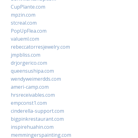
CupPlante.com
mpzin.com
stcreal.com
PopUpFlea.com
valueml.com
rebeccatorresjewelry.com
jmpbliss.com
drjorgerico.com
queensushipa.com
wendyweimerdds.com
ameri-camp.com
hrsreceivables.com
empconst1.com
cinderella-support.com
bigpinkrestaurant.com
inspirehuahin.com
memmingerspainting.com