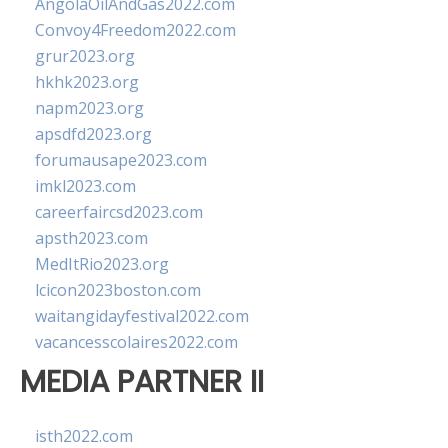
AngolaOilAndGas2022.com
Convoy4Freedom2022.com
grur2023.org
hkhk2023.org
napm2023.org
apsdfd2023.org
forumausape2023.com
imkl2023.com
careerfaircsd2023.com
apsth2023.com
MedItRio2023.org
lcicon2023boston.com
waitangidayfestival2022.com
vacancesscolaires2022.com
MEDIA PARTNER II
isth2022.com