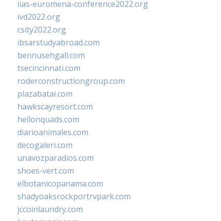
iias-euromena-conference2022.org
ivd2022.org
csity2022.org
ibsarstudyabroad.com
bennusehgall.com
tsecincinnati.com
roderconstructiongroup.com
plazabatai.com
hawkscayresort.com
hellonquads.com
diarioanimales.com
decogaleri.com
unavozparadios.com
shoes-vert.com
elbotanicopanama.com
shadyoaksrockportrvpark.com
jccoinlaundry.com