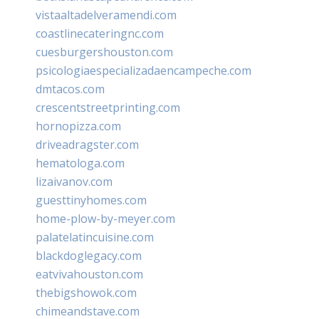
vistaaltadelveramendi.com
coastlinecateringnc.com
cuesburgershouston.com
psicologiaespecializadaencampeche.com
dmtacos.com
crescentstreetprinting.com
hornopizza.com
driveadragster.com
hematologa.com
lizaivanov.com
guesttinyhomes.com
home-plow-by-meyer.com
palatelatincuisine.com
blackdoglegacy.com
eatvivahouston.com
thebigshowok.com
chimeandstave.com