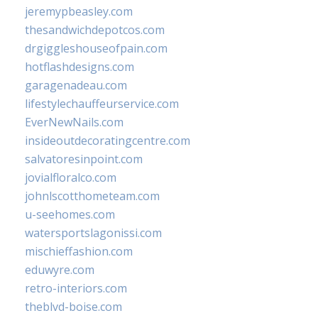
jeremypbeasley.com
thesandwichdepotcos.com
drgiggleshouseofpain.com
hotflashdesigns.com
garagenadeau.com
lifestylechauffeurservice.com
EverNewNails.com
insideoutdecoratingcentre.com
salvatoresinpoint.com
jovialfloralco.com
johnlscotthometeam.com
u-seehomes.com
watersportslagonissi.com
mischieffashion.com
eduwyre.com
retro-interiors.com
theblvd-boise.com