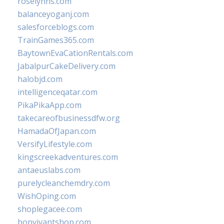
roselynns.com
balanceyoganj.com
salesforceblogs.com
TrainGames365.com
BaytownEvaCationRentals.com
JabalpurCakeDelivery.com
halobjd.com
intelligenceqatar.com
PikaPikaApp.com
takecareofbusinessdfw.org
HamadaOfJapan.com
VersifyLifestyle.com
kingscreekadventures.com
antaeuslabs.com
purelycleanchemdry.com
WishOping.com
shoplegacee.com
bonvivantshop.com