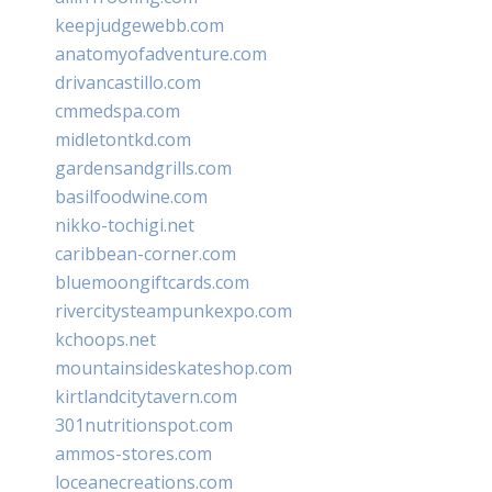
keepjudgewebb.com
anatomyofadventure.com
drivancastillo.com
cmmedspa.com
midletontkd.com
gardensandgrills.com
basilfoodwine.com
nikko-tochigi.net
caribbean-corner.com
bluemoongiftcards.com
rivercitysteampunkexpo.com
kchoops.net
mountainsideskateshop.com
kirtlandcitytavern.com
301nutritionspot.com
ammos-stores.com
loceanecreations.com