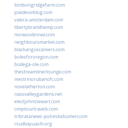
birdsongridgefarm.com
joiedevivblog.com
valera-amsterdam.com
libertybrandhemp.com
norwoodinnwi.com
neighboursmarket.com
blackanguscareers.com
bolesfororegon.com
bodega-ole.com
thestreamlinerlounge.com
mestrinorubanofc.com
novelatherton.com
nassvalleygardens.net
electjohnstewart.com
omptourtravels.com
tribratanews-polreskebumen.com
rsudbayuasih.org