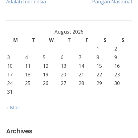
Adalah Indonesia
Pangan Nasional
navigation
August 2026
M
T
W
T
F
S
S
1
2
3
4
5
6
7
8
9
10
11
12
13
14
15
16
17
18
19
20
21
22
23
24
25
26
27
28
29
30
31
« Mar
Archives