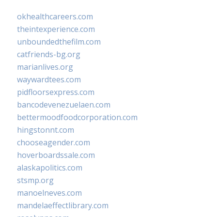
okhealthcareers.com
theintexperience.com
unboundedthefilm.com
catfriends-bg.org
marianlives.org
waywardtees.com
pidfloorsexpress.com
bancodevenezuelaen.com
bettermoodfoodcorporation.com
hingstonnt.com
chooseagender.com
hoverboardssale.com
alaskapolitics.com
stsmp.org
manoelneves.com
mandelaeffectlibrary.com