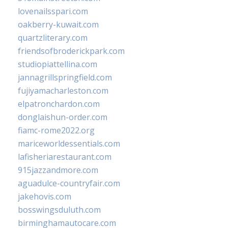
lovenailsspari.com
oakberry-kuwait.com
quartzliterary.com
friendsofbroderickpark.com
studiopiattellina.com
jannagrillspringfield.com
fujiyamacharleston.com
elpatronchardon.com
donglaishun-order.com
fiamc-rome2022.org
mariceworldessentials.com
lafisheriarestaurant.com
915jazzandmore.com
aguadulce-countryfair.com
jakehovis.com
bosswingsduluth.com
birminghamautocare.com