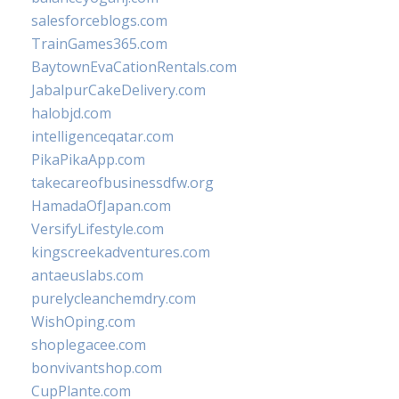
salesforceblogs.com
TrainGames365.com
BaytownEvaCationRentals.com
JabalpurCakeDelivery.com
halobjd.com
intelligenceqatar.com
PikaPikaApp.com
takecareofbusinessdfw.org
HamadaOfJapan.com
VersifyLifestyle.com
kingscreekadventures.com
antaeuslabs.com
purelycleanchemdry.com
WishOping.com
shoplegacee.com
bonvivantshop.com
CupPlante.com