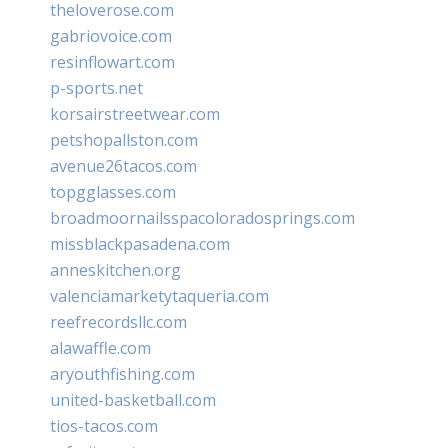
theloverose.com
gabriovoice.com
resinflowart.com
p-sports.net
korsairstreetwear.com
petshopallston.com
avenue26tacos.com
topgglasses.com
broadmoornailsspacoloradosprings.com
missblackpasadena.com
anneskitchen.org
valenciamarketytaqueria.com
reefrecordsllc.com
alawaffle.com
aryouthfishing.com
united-basketball.com
tios-tacos.com