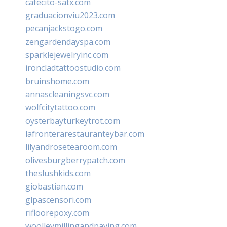
cafecito-satx.com
graduacionviu2023.com
pecanjackstogo.com
zengardendayspa.com
sparklejewelryinc.com
ironcladtattoostudio.com
bruinshome.com
annascleaningsvc.com
wolfcitytattoo.com
oysterbayturkeytrot.com
lafronterarestauranteybar.com
lilyandrosetearoom.com
olivesburgberrypatch.com
theslushkids.com
giobastian.com
glpascensori.com
rifloorepoxy.com
woolleymillingandpaving.com