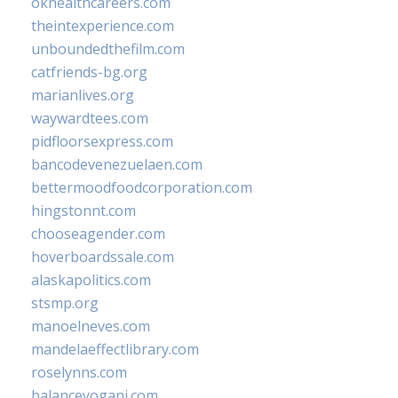
okhealthcareers.com
theintexperience.com
unboundedthefilm.com
catfriends-bg.org
marianlives.org
waywardtees.com
pidfloorsexpress.com
bancodevenezuelaen.com
bettermoodfoodcorporation.com
hingstonnt.com
chooseagender.com
hoverboardssale.com
alaskapolitics.com
stsmp.org
manoelneves.com
mandelaeffectlibrary.com
roselynns.com
balanceyoganj.com