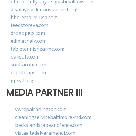
official-kelly-toys-squishmallows.com
displaygardenonsuncrest.org
bbq-empire-usa.com
feedstoreva.com
drogopets.com
ediblechalk.com
tabletennisnearme.com
oaksofa.com
soultacohtx.com
capishcaps.com
gpsyfl.org
MEDIA PARTNER III
vwrepairarlington.com
cleaningservicebaltimore-md.com
beckslandscapeandfence.com
vistaaltadelveramendi.com