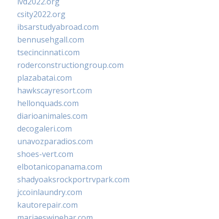
ivd2022.org
csity2022.org
ibsarstudyabroad.com
bennusehgall.com
tsecincinnati.com
roderconstructiongroup.com
plazabatai.com
hawkscayresort.com
hellonquads.com
diarioanimales.com
decogaleri.com
unavozparadios.com
shoes-vert.com
elbotanicopanama.com
shadyoaksrockportrvpark.com
jccoinlaundry.com
kautorepair.com
marjaeswinebar.com