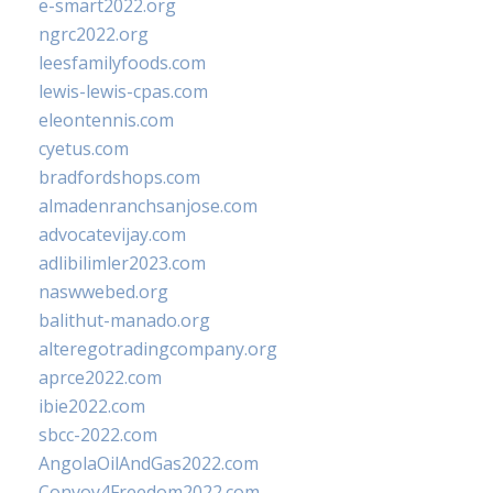
e-smart2022.org
ngrc2022.org
leesfamilyfoods.com
lewis-lewis-cpas.com
eleontennis.com
cyetus.com
bradfordshops.com
almadenranchsanjose.com
advocatevijay.com
adlibilimler2023.com
naswwebed.org
balithut-manado.org
alteregotradingcompany.org
aprce2022.com
ibie2022.com
sbcc-2022.com
AngolaOilAndGas2022.com
Convoy4Freedom2022.com