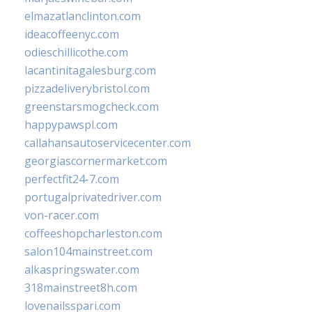
elmazatlanclinton.com
ideacoffeenyc.com
odieschillicothe.com
lacantinitagalesburg.com
pizzadeliverybristol.com
greenstarsmogcheck.com
happypawspl.com
callahansautoservicecenter.com
georgiascornermarket.com
perfectfit24-7.com
portugalprivatedriver.com
von-racer.com
coffeeshopcharleston.com
salon104mainstreet.com
alkaspringswater.com
318mainstreet8h.com
lovenailsspari.com