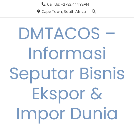
Skip
Call Us: +2782 444 YEAH
to
Cape Town, South Africa
content
DMTACOS –
Informasi
Seputar Bisnis
Ekspor &
Impor Dunia