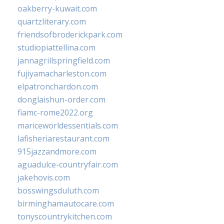
oakberry-kuwait.com
quartzliterary.com
friendsofbroderickpark.com
studiopiattellina.com
jannagrillspringfield.com
fujiyamacharleston.com
elpatronchardon.com
donglaishun-order.com
fiamc-rome2022.org
mariceworldessentials.com
lafisheriarestaurant.com
915jazzandmore.com
aguadulce-countryfair.com
jakehovis.com
bosswingsduluth.com
birminghamautocare.com
tonyscountrykitchen.com