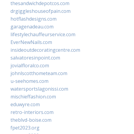
thesandwichdepotcos.com
drgiggleshouseofpain.com
hotflashdesigns.com
garagenadeau.com
lifestylechauffeurservice.com
EverNewNails.com
insideoutdecoratingcentre.com
salvatoresinpoint.com
jovialfloralco.com
johnlscotthometeam.com
u-seehomes.com
watersportslagonissi.com
mischieffashion.com
eduwyre.com
retro-interiors.com
theblvd-boise.com
fpet2023.org