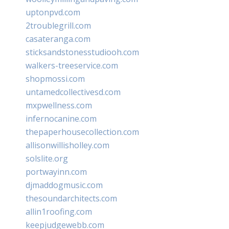
uptonpvd.com
2troublegrill.com
casateranga.com
sticksandstonesstudiooh.com
walkers-treeservice.com
shopmossi.com
untamedcollectivesd.com
mxpwellness.com
infernocanine.com
thepaperhousecollection.com
allisonwillisholley.com
solslite.org
portwayinn.com
djmaddogmusic.com
thesoundarchitects.com
allin1roofing.com
keepjudgewebb.com