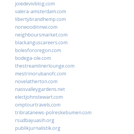
joiedevivblog.com
valera-amsterdam.com
libertybrandhemp.com
norwoodinnwi.com
neighboursmarket.com
blackanguscareers.com
bolesfororegon.com
bodega-ole.com
thestreamlinerlounge.com
mestrinorubanofc.com
novelatherton.com
nassvalleygardens.net
electjohnstewart.com
omptourtravels.com
tribratanews-polreskebumen.com
rsudbayuasih.org
publikjurnalistik.org