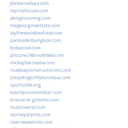
jbellasnailspa.com
mychaihouse.com
alvisgrooming.com
thegeorginaestate.com
blythewoodseafood.com
paolosdelibangkok.com
bobacove.com
phoone24brookfield.com
mickeybarmama.com
roadwayconstructioninc.com
shopdragonflyboutique.com
sportszilla.org
batchprovisionsbar.com
brasserie-gobette.com
musicrearte.com
morseysfarms.com
riverviewtennis.com