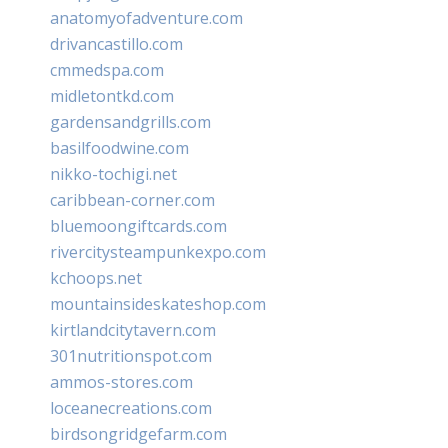
anatomyofadventure.com
drivancastillo.com
cmmedspa.com
midletontkd.com
gardensandgrills.com
basilfoodwine.com
nikko-tochigi.net
caribbean-corner.com
bluemoongiftcards.com
rivercitysteampunkexpo.com
kchoops.net
mountainsideskateshop.com
kirtlandcitytavern.com
301nutritionspot.com
ammos-stores.com
loceanecreations.com
birdsongridgefarm.com