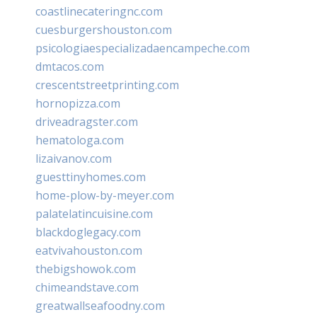
coastlinecateringnc.com
cuesburgershouston.com
psicologiaespecializadaencampeche.com
dmtacos.com
crescentstreetprinting.com
hornopizza.com
driveadragster.com
hematologa.com
lizaivanov.com
guesttinyhomes.com
home-plow-by-meyer.com
palatelatincuisine.com
blackdoglegacy.com
eatvivahouston.com
thebigshowok.com
chimeandstave.com
greatwallseafoodny.com