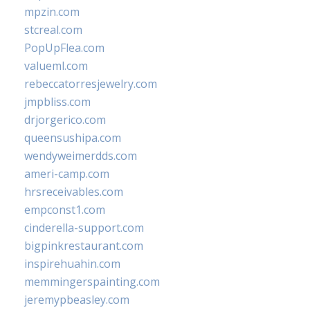
mpzin.com
stcreal.com
PopUpFlea.com
valueml.com
rebeccatorresjewelry.com
jmpbliss.com
drjorgerico.com
queensushipa.com
wendyweimerdds.com
ameri-camp.com
hrsreceivables.com
empconst1.com
cinderella-support.com
bigpinkrestaurant.com
inspirehuahin.com
memmingerspainting.com
jeremypbeasley.com