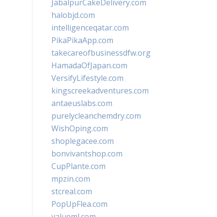
JabalpurCakeDelivery.com
halobjd.com
intelligenceqatar.com
PikaPikaApp.com
takecareofbusinessdfw.org
HamadaOfJapan.com
VersifyLifestyle.com
kingscreekadventures.com
antaeuslabs.com
purelycleanchemdry.com
WishOping.com
shoplegacee.com
bonvivantshop.com
CupPlante.com
mpzin.com
stcreal.com
PopUpFlea.com
valueml.com