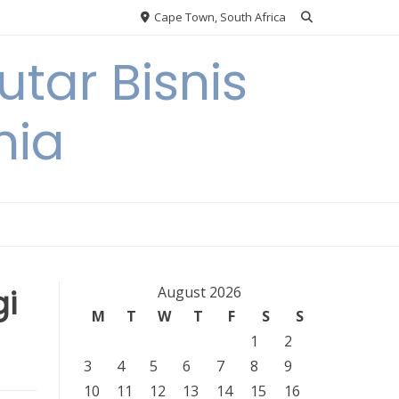
Cape Town, South Africa
tar Bisnis
nia
gi
August 2026
M
T
W
T
F
S
S
1
2
3
4
5
6
7
8
9
10
11
12
13
14
15
16