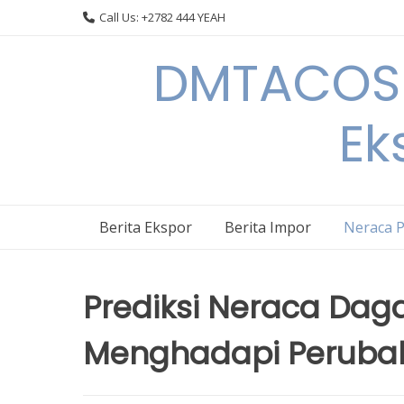
Skip
Call Us: +2782 444 YEAH
to
content
DMTACOS –
Ek
Berita Ekspor
Berita Impor
Neraca 
Prediksi Neraca Daga
Menghadapi Peruba