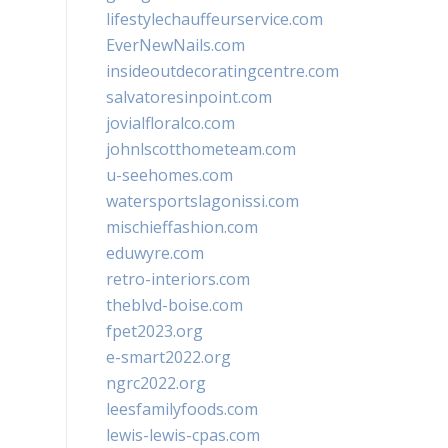
lifestylechauffeurservice.com
EverNewNails.com
insideoutdecoratingcentre.com
salvatoresinpoint.com
jovialfloralco.com
johnlscotthometeam.com
u-seehomes.com
watersportslagonissi.com
mischieffashion.com
eduwyre.com
retro-interiors.com
theblvd-boise.com
fpet2023.org
e-smart2022.org
ngrc2022.org
leesfamilyfoods.com
lewis-lewis-cpas.com