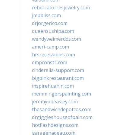
rebeccatorresjewelry.com
jmpbliss.com
drjorgerico.com
queensushipa.com
wendyweimerdds.com
ameri-camp.com
hrsreceivables.com
empconst1.com
cinderella-support.com
bigpinkrestaurant.com
inspirehuahin.com
memmingerspainting.com
jeremypbeasley.com
thesandwichdepotcos.com
drgiggleshouseofpain.com
hotflashdesigns.com
garagenadeau.com