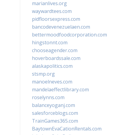
marianlives.org
waywardtees.com
pidfloorsexpress.com
bancodevenezuelaen.com
bettermoodfoodcorporation.com
hingstonnt.com
chooseagender.com
hoverboardssale.com
alaskapolitics.com
stsmp.org
manoelneves.com
mandelaeffectlibrary.com
roselynns.com
balanceyoganj.com
salesforceblogs.com
TrainGames365.com
BaytownEvaCationRentals.com