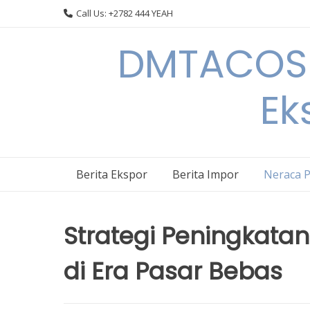
Skip
Call Us: +2782 444 YEAH
to
content
DMTACOS –
Ek
Berita Ekspor
Berita Impor
Neraca 
Strategi Peningkata
di Era Pasar Bebas