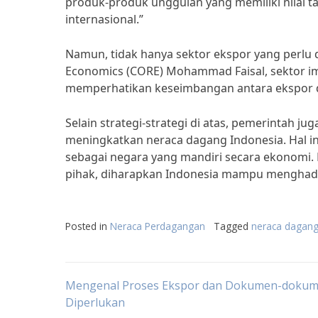
produk-produk unggulan yang memiliki nilai t
internasional.”
Namun, tidak hanya sektor ekspor yang perlu 
Economics (CORE) Mohammad Faisal, sektor imp
memperhatikan keseimbangan antara ekspor da
Selain strategi-strategi di atas, pemerintah 
meningkatkan neraca dagang Indonesia. Hal i
sebagai negara yang mandiri secara ekonomi.
pihak, diharapkan Indonesia mampu menghadap
Posted in
Neraca Perdagangan
Tagged
neraca dagang
Post
Mengenal Proses Ekspor dan Dokumen-dokum
Diperlukan