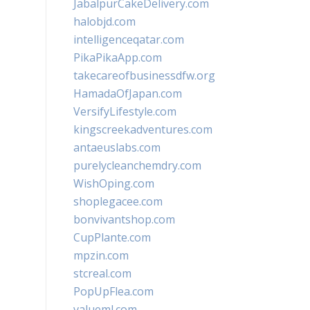
JabalpurCakeDelivery.com
halobjd.com
intelligenceqatar.com
PikaPikaApp.com
takecareofbusinessdfw.org
HamadaOfJapan.com
VersifyLifestyle.com
kingscreekadventures.com
antaeuslabs.com
purelycleanchemdry.com
WishOping.com
shoplegacee.com
bonvivantshop.com
CupPlante.com
mpzin.com
stcreal.com
PopUpFlea.com
valueml.com