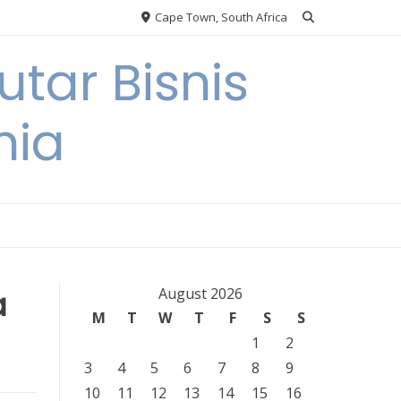
Cape Town, South Africa
tar Bisnis
nia
a
August 2026
M
T
W
T
F
S
S
1
2
3
4
5
6
7
8
9
10
11
12
13
14
15
16