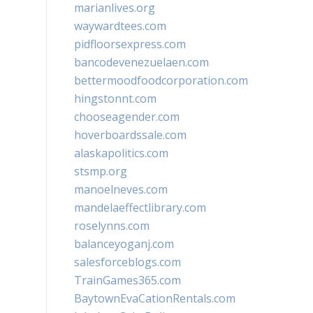
marianlives.org
waywardtees.com
pidfloorsexpress.com
bancodevenezuelaen.com
bettermoodfoodcorporation.com
hingstonnt.com
chooseagender.com
hoverboardssale.com
alaskapolitics.com
stsmp.org
manoelneves.com
mandelaeffectlibrary.com
roselynns.com
balanceyoganj.com
salesforceblogs.com
TrainGames365.com
BaytownEvaCationRentals.com