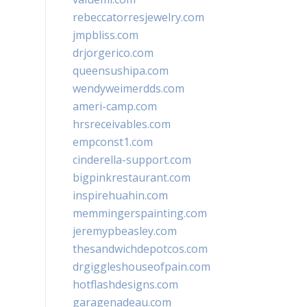
rebeccatorresjewelry.com
jmpbliss.com
drjorgerico.com
queensushipa.com
wendyweimerdds.com
ameri-camp.com
hrsreceivables.com
empconst1.com
cinderella-support.com
bigpinkrestaurant.com
inspirehuahin.com
memmingerspainting.com
jeremypbeasley.com
thesandwichdepotcos.com
drgiggleshouseofpain.com
hotflashdesigns.com
garagenadeau.com