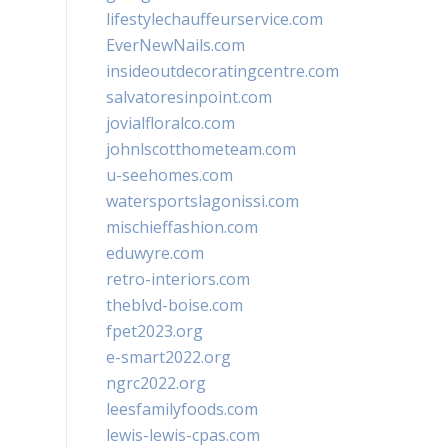
lifestylechauffeurservice.com
EverNewNails.com
insideoutdecoratingcentre.com
salvatoresinpoint.com
jovialfloralco.com
johnlscotthometeam.com
u-seehomes.com
watersportslagonissi.com
mischieffashion.com
eduwyre.com
retro-interiors.com
theblvd-boise.com
fpet2023.org
e-smart2022.org
ngrc2022.org
leesfamilyfoods.com
lewis-lewis-cpas.com