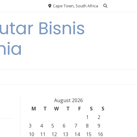
Cape Town, South Africa
tar Bisnis
nia
August 2026
M
T
W
T
F
S
S
1
2
3
4
5
6
7
8
9
10
11
12
13
14
15
16