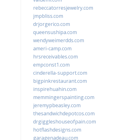
rebeccatorresjewelry.com
jmpbliss.com
drjorgerico.com
queensushipa.com
wendyweimerdds.com
ameri-camp.com
hrsreceivables.com
empconst1.com
cinderella-support.com
bigpinkrestaurant.com
inspirehuahin.com
memmingerspainting.com
jeremypbeasley.com
thesandwichdepotcos.com
drgiggleshouseofpain.com
hotflashdesigns.com
garagenadeau.com