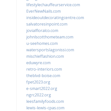
lifestylechauffeurservice.com
EverNewNails.com
insideoutdecoratingcentre.com
salvatoresinpoint.com
jovialfloralco.com
johnlscotthometeam.com
u-seehomes.com
watersportslagonissi.com
mischieffashion.com
eduwyre.com
retro-interiors.com
theblvd-boise.com
fpet2023.org
e-smart2022.org
ngrc2022.org
leesfamilyfoods.com
lewis-lewis-cpas.com