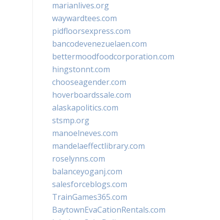
marianlives.org
waywardtees.com
pidfloorsexpress.com
bancodevenezuelaen.com
bettermoodfoodcorporation.com
hingstonnt.com
chooseagender.com
hoverboardssale.com
alaskapolitics.com
stsmp.org
manoelneves.com
mandelaeffectlibrary.com
roselynns.com
balanceyoganj.com
salesforceblogs.com
TrainGames365.com
BaytownEvaCationRentals.com