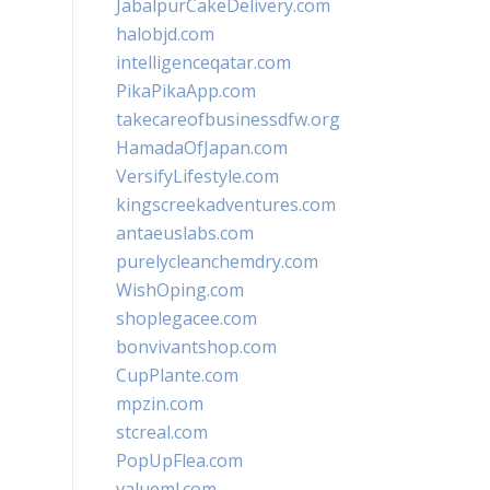
JabalpurCakeDelivery.com
halobjd.com
intelligenceqatar.com
PikaPikaApp.com
takecareofbusinessdfw.org
HamadaOfJapan.com
VersifyLifestyle.com
kingscreekadventures.com
antaeuslabs.com
purelycleanchemdry.com
WishOping.com
shoplegacee.com
bonvivantshop.com
CupPlante.com
mpzin.com
stcreal.com
PopUpFlea.com
valueml.com