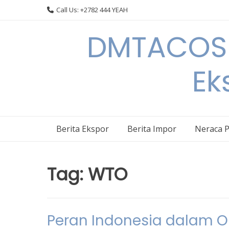
Skip
Call Us: +2782 444 YEAH
to
content
DMTACOS –
Ek
Berita Ekspor
Berita Impor
Neraca 
Tag:
WTO
Peran Indonesia dalam O