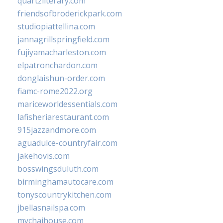
quartzliterary.com
friendsofbroderickpark.com
studiopiattellina.com
jannagrillspringfield.com
fujiyamacharleston.com
elpatronchardon.com
donglaishun-order.com
fiamc-rome2022.org
mariceworldessentials.com
lafisheriarestaurant.com
915jazzandmore.com
aguadulce-countryfair.com
jakehovis.com
bosswingsduluth.com
birminghamautocare.com
tonyscountrykitchen.com
jbellasnailspa.com
mychaihouse.com