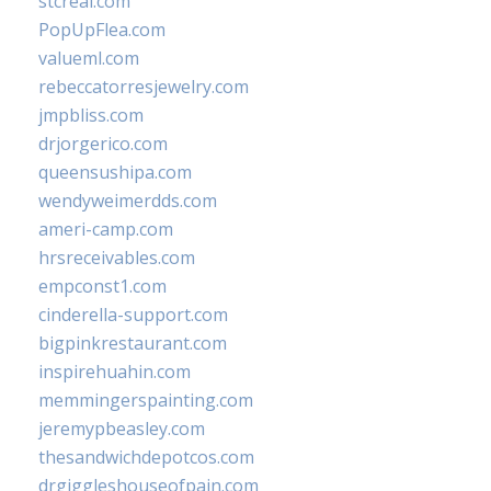
stcreal.com
PopUpFlea.com
valueml.com
rebeccatorresjewelry.com
jmpbliss.com
drjorgerico.com
queensushipa.com
wendyweimerdds.com
ameri-camp.com
hrsreceivables.com
empconst1.com
cinderella-support.com
bigpinkrestaurant.com
inspirehuahin.com
memmingerspainting.com
jeremypbeasley.com
thesandwichdepotcos.com
drgiggleshouseofpain.com