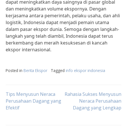
dapat meningkatkan daya saingnya di pasar global
dan meningkatkan volume ekspornya. Dengan
kerjasama antara pemerintah, pelaku usaha, dan ahli
logistik, Indonesia dapat menjadi pemain utama
dalam pasar ekspor dunia. Semoga dengan langkah-
langkah yang telah diambil, Indonesia dapat terus
berkembang dan meraih kesuksesan di kancah
ekspor internasional.
Posted in
Berita Ekspor
Tagged
info ekspor indonesia
Post
Tips Menyusun Neraca
Rahasia Sukses Menyusun
Perusahaan Dagang yang
Neraca Perusahaan
Efektif
Dagang yang Lengkap
navigation