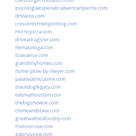
psicologiaespecializadaencampeche.com
dmtacos.com
crescentstreetprinting.com
hornopizza.com
driveadragster.com
hematologa.com
lizaivanov.com
guesttinyhomes.com
home-plow-by-meyer.com
palatelatincuisine.com
blackdoglegacy.com
eatvivahouston.com
thebigshowok.com
chimeandstave.com
greatwallseafoodny.com
theloverose.com
gabriovoice.com