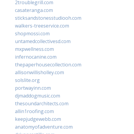
2troublegrill.com
casateranga.com
sticksandstonesstudiooh.com
walkers-treeservice.com
shopmossi.com
untamedcollectivesd.com
mxpwellness.com
infernocanine.com
thepaperhousecollection.com
allisonwillisholley.com
solslite.org
portwayinn.com
djmaddogmusic.com
thesoundarchitects.com
allin1roofing.com
keepjudgewebb.com
anatomyofadventure.com