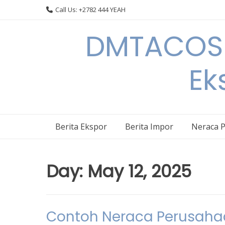
Skip
Call Us: +2782 444 YEAH
to
content
DMTACOS –
Ek
Berita Ekspor
Berita Impor
Neraca 
Day:
May 12, 2025
Contoh Neraca Perusaha