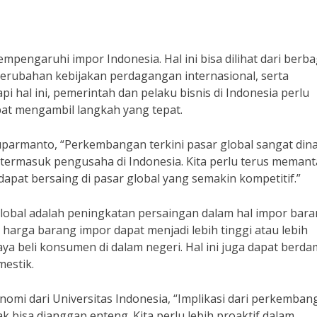
pengaruhi impor Indonesia. Hal ini bisa dilihat dari berba
, perubahan kebijakan perdagangan internasional, serta
 hal ini, pemerintah dan pelaku bisnis di Indonesia perlu
at mengambil langkah yang tepat.
armanto, “Perkembangan terkini pasar global sangat din
termasuk pengusaha di Indonesia. Kita perlu terus meman
pat bersaing di pasar global yang semakin kompetitif.”
obal adalah peningkatan persaingan dalam hal impor bara
 harga barang impor dapat menjadi lebih tinggi atau lebih
 beli konsumen di dalam negeri. Hal ini juga dapat berd
mestik.
omi dari Universitas Indonesia, “Implikasi dari perkemban
 bisa dianggap enteng. Kita perlu lebih proaktif dalam