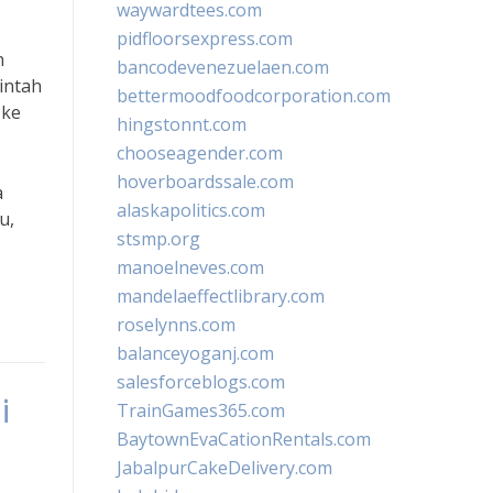
waywardtees.com
pidfloorsexpress.com
n
bancodevenezuelaen.com
intah
bettermoodfoodcorporation.com
 ke
hingstonnt.com
chooseagender.com
hoverboardssale.com
a
alaskapolitics.com
u,
stsmp.org
manoelneves.com
mandelaeffectlibrary.com
roselynns.com
balanceyoganj.com
salesforceblogs.com
i
TrainGames365.com
BaytownEvaCationRentals.com
JabalpurCakeDelivery.com