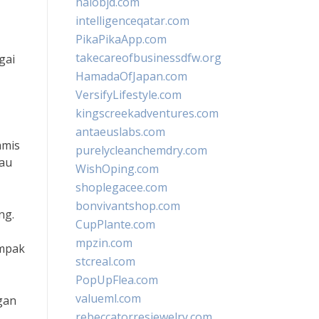
halobjd.com
intelligenceqatar.com
PikaPikaApp.com
takecareofbusinessdfw.org
gai
HamadaOfJapan.com
VersifyLifestyle.com
kingscreekadventures.com
antaeuslabs.com
amis
purelycleanchemdry.com
tau
WishOping.com
shoplegacee.com
bonvivantshop.com
ng.
CupPlante.com
mpzin.com
ampak
stcreal.com
PopUpFlea.com
valueml.com
gan
rebeccatorresjewelry.com