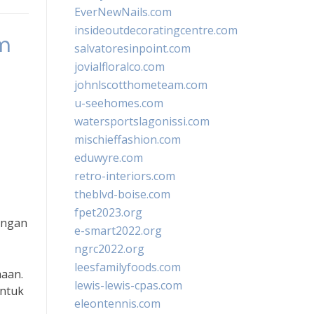
EverNewNails.com
insideoutdecoratingcentre.com
m
salvatoresinpoint.com
jovialfloralco.com
johnlscotthometeam.com
u-seehomes.com
watersportslagonissi.com
mischieffashion.com
eduwyre.com
retro-interiors.com
theblvd-boise.com
fpet2023.org
engan
e-smart2022.org
ngrc2022.org
leesfamilyfoods.com
haan.
lewis-lewis-cpas.com
untuk
eleontennis.com