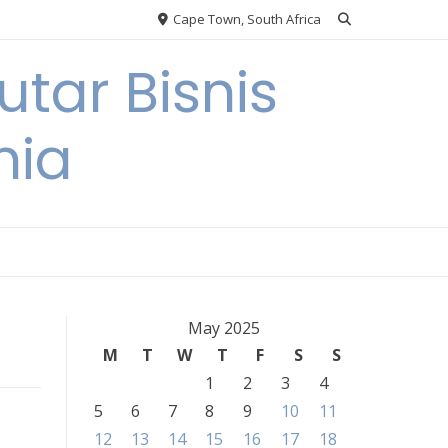
Cape Town, South Africa
tar Bisnis
nia
May 2025
M
T
W
T
F
S
S
1
2
3
4
5
6
7
8
9
10
11
12
13
14
15
16
17
18