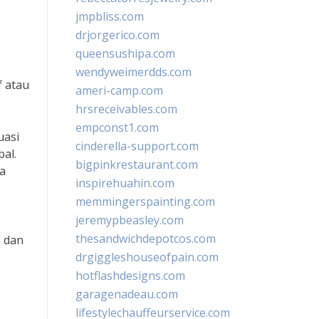
jmpbliss.com
drjorgerico.com
queensushipa.com
wendyweimerdds.com
f atau
ameri-camp.com
hrsreceivables.com
empconst1.com
uasi
cinderella-support.com
al.
bigpinkrestaurant.com
ka
inspirehuahin.com
memmingerspainting.com
jeremypbeasley.com
thesandwichdepotcos.com
l dan
drgiggleshouseofpain.com
hotflashdesigns.com
garagenadeau.com
lifestylechauffeurservice.com