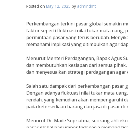
Posted on
May 12, 2025
by
admindmt
Perkembangan terkini pasar global semakin mem
faktor seperti fluktuasi nilai tukar mata uang
permintaan pasar yang terus berubah. Menyikapi
memahami implikasi yang ditimbulkan agar dap
Menurut Menteri Perdagangan, Bapak Agus Sup
dan membutuhkan kesiapan dari semua pihak, 
dan menyesuaikan strategi perdagangan agar da
Salah satu dampak dari perkembangan pasar gl
Dengan adanya fluktuasi nilai tukar mata uang,
rendah, yang kemudian akan mempengaruhi daya
pada ketersediaan barang dan jasa di pasar do
Menurut Dr. Made Supriatma, seorang ahli ekon
pasar global bagi impor Indonesia memang tidak