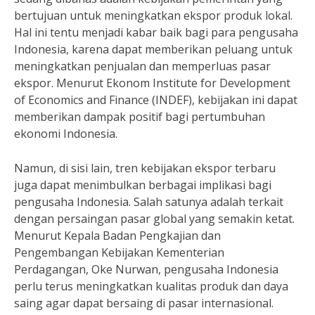
bertujuan untuk meningkatkan ekspor produk lokal.
Hal ini tentu menjadi kabar baik bagi para pengusaha
Indonesia, karena dapat memberikan peluang untuk
meningkatkan penjualan dan memperluas pasar
ekspor. Menurut Ekonom Institute for Development
of Economics and Finance (INDEF), kebijakan ini dapat
memberikan dampak positif bagi pertumbuhan
ekonomi Indonesia.
Namun, di sisi lain, tren kebijakan ekspor terbaru
juga dapat menimbulkan berbagai implikasi bagi
pengusaha Indonesia. Salah satunya adalah terkait
dengan persaingan pasar global yang semakin ketat.
Menurut Kepala Badan Pengkajian dan
Pengembangan Kebijakan Kementerian
Perdagangan, Oke Nurwan, pengusaha Indonesia
perlu terus meningkatkan kualitas produk dan daya
saing agar dapat bersaing di pasar internasional.