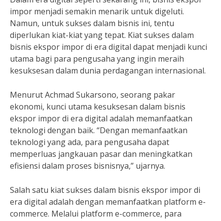
impor menjadi semakin menarik untuk digeluti.
Namun, untuk sukses dalam bisnis ini, tentu
diperlukan kiat-kiat yang tepat. Kiat sukses dalam
bisnis ekspor impor di era digital dapat menjadi kunci
utama bagi para pengusaha yang ingin meraih
kesuksesan dalam dunia perdagangan internasional.
Menurut Achmad Sukarsono, seorang pakar
ekonomi, kunci utama kesuksesan dalam bisnis
ekspor impor di era digital adalah memanfaatkan
teknologi dengan baik. “Dengan memanfaatkan
teknologi yang ada, para pengusaha dapat
memperluas jangkauan pasar dan meningkatkan
efisiensi dalam proses bisnisnya,” ujarnya.
Salah satu kiat sukses dalam bisnis ekspor impor di
era digital adalah dengan memanfaatkan platform e-
commerce. Melalui platform e-commerce, para