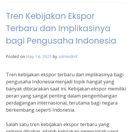
Tren Kebijakan Ekspor
Terbaru dan Implikasinya
bagi Pengusaha Indonesia
Posted on
May 14, 2025
by
admindmt
Tren kebijakan ekspor terbaru dan implikasinya bagi
pengusaha Indonesia menjadi topik hangat yang
banyak dibicarakan saat ini. Kebijakan ekspor memiliki
peran yang sangat penting dalam pengembangan
perdagangan internasional, terutama bagi negara
berkembang seperti Indonesia.
Salah satu tren kebijakan ekspor terbaru yang
sedang dibahas adalah kebijakan pemerintah yang