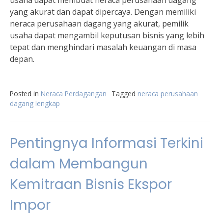
usaha dapat membuat neraca perusahaan dagang
yang akurat dan dapat dipercaya. Dengan memiliki
neraca perusahaan dagang yang akurat, pemilik
usaha dapat mengambil keputusan bisnis yang lebih
tepat dan menghindari masalah keuangan di masa
depan.
Posted in
Neraca Perdagangan
Tagged
neraca perusahaan
dagang lengkap
Pentingnya Informasi Terkini
dalam Membangun
Kemitraan Bisnis Ekspor
Impor