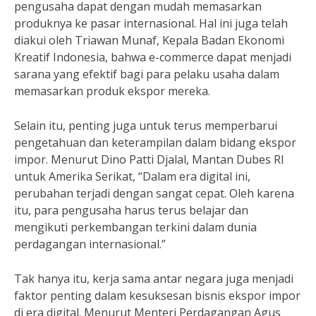
pengusaha dapat dengan mudah memasarkan
produknya ke pasar internasional. Hal ini juga telah
diakui oleh Triawan Munaf, Kepala Badan Ekonomi
Kreatif Indonesia, bahwa e-commerce dapat menjadi
sarana yang efektif bagi para pelaku usaha dalam
memasarkan produk ekspor mereka.
Selain itu, penting juga untuk terus memperbarui
pengetahuan dan keterampilan dalam bidang ekspor
impor. Menurut Dino Patti Djalal, Mantan Dubes RI
untuk Amerika Serikat, “Dalam era digital ini,
perubahan terjadi dengan sangat cepat. Oleh karena
itu, para pengusaha harus terus belajar dan
mengikuti perkembangan terkini dalam dunia
perdagangan internasional.”
Tak hanya itu, kerja sama antar negara juga menjadi
faktor penting dalam kesuksesan bisnis ekspor impor
di era digital. Menurut Menteri Perdagangan Agus