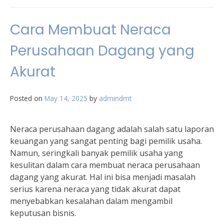
Cara Membuat Neraca
Perusahaan Dagang yang
Akurat
Posted on
May 14, 2025
by
admindmt
Neraca perusahaan dagang adalah salah satu laporan
keuangan yang sangat penting bagi pemilik usaha.
Namun, seringkali banyak pemilik usaha yang
kesulitan dalam cara membuat neraca perusahaan
dagang yang akurat. Hal ini bisa menjadi masalah
serius karena neraca yang tidak akurat dapat
menyebabkan kesalahan dalam mengambil
keputusan bisnis.