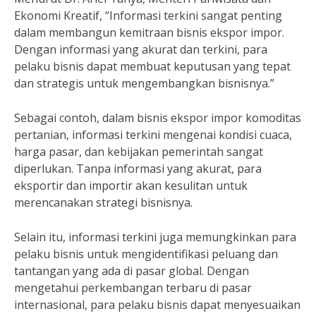
Ekonomi Kreatif, “Informasi terkini sangat penting
dalam membangun kemitraan bisnis ekspor impor.
Dengan informasi yang akurat dan terkini, para
pelaku bisnis dapat membuat keputusan yang tepat
dan strategis untuk mengembangkan bisnisnya.”
Sebagai contoh, dalam bisnis ekspor impor komoditas
pertanian, informasi terkini mengenai kondisi cuaca,
harga pasar, dan kebijakan pemerintah sangat
diperlukan. Tanpa informasi yang akurat, para
eksportir dan importir akan kesulitan untuk
merencanakan strategi bisnisnya.
Selain itu, informasi terkini juga memungkinkan para
pelaku bisnis untuk mengidentifikasi peluang dan
tantangan yang ada di pasar global. Dengan
mengetahui perkembangan terbaru di pasar
internasional, para pelaku bisnis dapat menyesuaikan