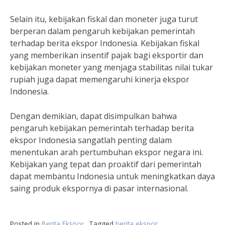
Selain itu, kebijakan fiskal dan moneter juga turut
berperan dalam pengaruh kebijakan pemerintah
terhadap berita ekspor Indonesia. Kebijakan fiskal
yang memberikan insentif pajak bagi eksportir dan
kebijakan moneter yang menjaga stabilitas nilai tukar
rupiah juga dapat memengaruhi kinerja ekspor
Indonesia.
Dengan demikian, dapat disimpulkan bahwa
pengaruh kebijakan pemerintah terhadap berita
ekspor Indonesia sangatlah penting dalam
menentukan arah pertumbuhan ekspor negara ini.
Kebijakan yang tepat dan proaktif dari pemerintah
dapat membantu Indonesia untuk meningkatkan daya
saing produk ekspornya di pasar internasional.
Posted in
Berita Ekspor
Tagged
berita ekspor