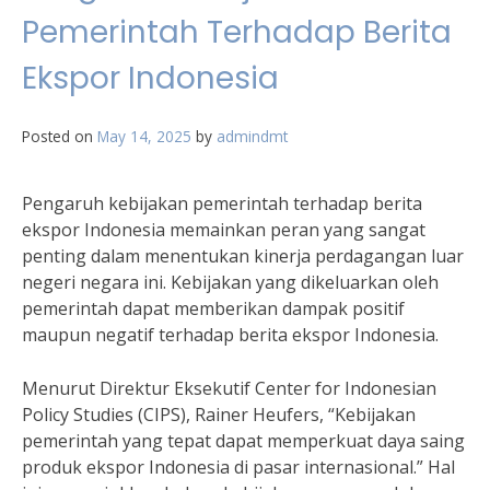
Pemerintah Terhadap Berita
Ekspor Indonesia
Posted on
May 14, 2025
by
admindmt
Pengaruh kebijakan pemerintah terhadap berita
ekspor Indonesia memainkan peran yang sangat
penting dalam menentukan kinerja perdagangan luar
negeri negara ini. Kebijakan yang dikeluarkan oleh
pemerintah dapat memberikan dampak positif
maupun negatif terhadap berita ekspor Indonesia.
Menurut Direktur Eksekutif Center for Indonesian
Policy Studies (CIPS), Rainer Heufers, “Kebijakan
pemerintah yang tepat dapat memperkuat daya saing
produk ekspor Indonesia di pasar internasional.” Hal