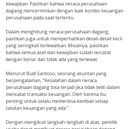
kewajiban. Pastikan bahwa neraca perusahaan
dagang mencerminkan dengan baik kondisi keuangan
perusahaan pada saat tertentu.
Dalam menghitung neraca perusahaan dagang,
pastikan juga untuk memperhatikan detail-detail kecil
yang seringkali terlewatkan. Misalnya, pastikan
bahwa semua aset dan kewajiban sudah tercatat
dengan benar dan tidak ada yang terlewat.
Menurut Budi Santoso, seorang akuntan yang
berpengalaman, “Kesalahan dalam neraca
perusahaan dagang bisa terjadi jika tidak teliti dalam
mencatat transaksi keuangan. Oleh karena itu,
penting untuk selalu memeriksa kembali setiap
catatan keuangan yang ada.”
Dengan mengikuti langkah-langkah di atas, pemilik