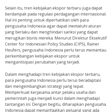
Selain itu, tren kebijakan ekspor terbaru juga dapat
berdampak pada regulasi perdagangan internasional.
Hal ini penting untuk diperhatikan oleh para
pengusaha Indonesia agar dapat mematuhi aturan
yang berlaku dan menghindari sanksi yang dapat
merugikan bisnis mereka. Menurut Direktur Eksekutif
Center for Indonesian Policy Studies (CIPS), Rainer
Heufers, pengusaha Indonesia perlu terus memantau
perkembangan kebijakan ekspor untuk
mengantisipasi perubahan yang terjadi.
Dalam menghadapi tren kebijakan ekspor terbaru,
para pengusaha Indonesia perlu terus beradaptasi
dan mengembangkan strategi yang tepat.
Memperkuat kerjasama antar pelaku usaha dan
pemerintah juga menjadi kunci dalam menghadapi
tantangan ini. Dengan begitu, diharapkan pengusaha
Indonesia dapat memanfaatkan peluang yang ada