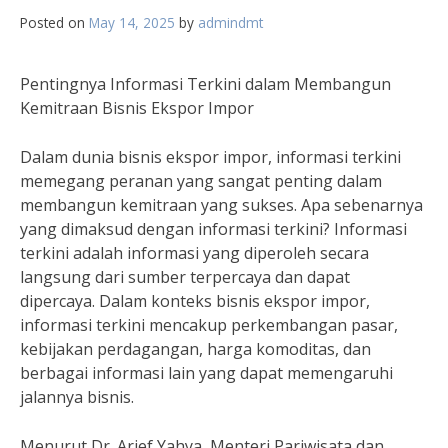
Posted on
May 14, 2025
by
admindmt
Pentingnya Informasi Terkini dalam Membangun
Kemitraan Bisnis Ekspor Impor
Dalam dunia bisnis ekspor impor, informasi terkini
memegang peranan yang sangat penting dalam
membangun kemitraan yang sukses. Apa sebenarnya
yang dimaksud dengan informasi terkini? Informasi
terkini adalah informasi yang diperoleh secara
langsung dari sumber terpercaya dan dapat
dipercaya. Dalam konteks bisnis ekspor impor,
informasi terkini mencakup perkembangan pasar,
kebijakan perdagangan, harga komoditas, dan
berbagai informasi lain yang dapat memengaruhi
jalannya bisnis.
Menurut Dr. Arief Yahya, Menteri Pariwisata dan