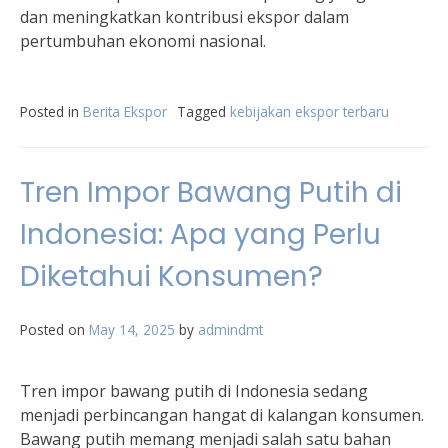
dan meningkatkan kontribusi ekspor dalam
pertumbuhan ekonomi nasional.
Posted in
Berita Ekspor
Tagged
kebijakan ekspor terbaru
Tren Impor Bawang Putih di
Indonesia: Apa yang Perlu
Diketahui Konsumen?
Posted on
May 14, 2025
by
admindmt
Tren impor bawang putih di Indonesia sedang
menjadi perbincangan hangat di kalangan konsumen.
Bawang putih memang menjadi salah satu bahan