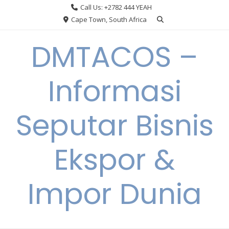
Skip
Call Us: +2782 444 YEAH
to
Cape Town, South Africa
content
DMTACOS –
Informasi
Seputar Bisnis
Ekspor &
Impor Dunia