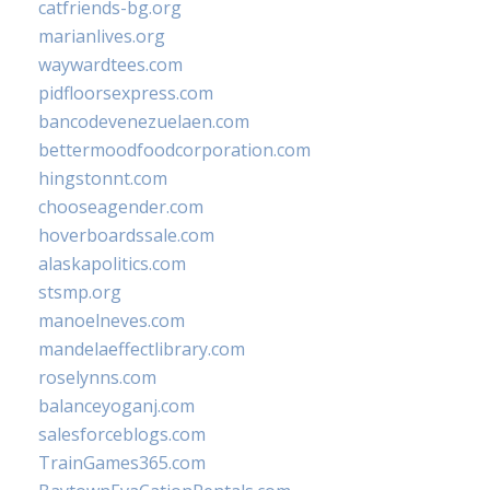
catfriends-bg.org
marianlives.org
waywardtees.com
pidfloorsexpress.com
bancodevenezuelaen.com
bettermoodfoodcorporation.com
hingstonnt.com
chooseagender.com
hoverboardssale.com
alaskapolitics.com
stsmp.org
manoelneves.com
mandelaeffectlibrary.com
roselynns.com
balanceyoganj.com
salesforceblogs.com
TrainGames365.com