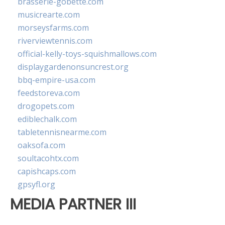
brasserie-gobette.com
musicrearte.com
morseysfarms.com
riverviewtennis.com
official-kelly-toys-squishmallows.com
displaygardenonsuncrest.org
bbq-empire-usa.com
feedstoreva.com
drogopets.com
ediblechalk.com
tabletennisnearme.com
oaksofa.com
soultacohtx.com
capishcaps.com
gpsyfl.org
MEDIA PARTNER III