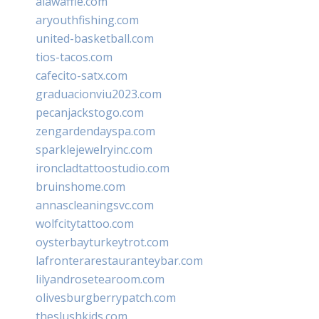
alawaffle.com
aryouthfishing.com
united-basketball.com
tios-tacos.com
cafecito-satx.com
graduacionviu2023.com
pecanjackstogo.com
zengardendayspa.com
sparklejewelryinc.com
ironcladtattoostudio.com
bruinshome.com
annascleaningsvc.com
wolfcitytattoo.com
oysterbayturkeytrot.com
lafronterarestauranteybar.com
lilyandrosetearoom.com
olivesburgberrypatch.com
theslushkids.com