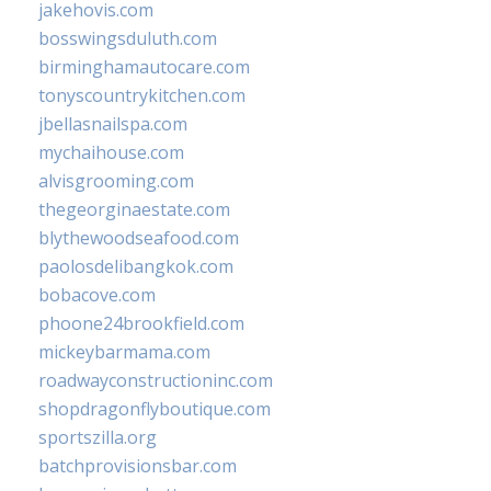
jakehovis.com
bosswingsduluth.com
birminghamautocare.com
tonyscountrykitchen.com
jbellasnailspa.com
mychaihouse.com
alvisgrooming.com
thegeorginaestate.com
blythewoodseafood.com
paolosdelibangkok.com
bobacove.com
phoone24brookfield.com
mickeybarmama.com
roadwayconstructioninc.com
shopdragonflyboutique.com
sportszilla.org
batchprovisionsbar.com