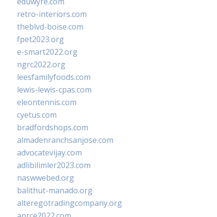
eduwyre.com
retro-interiors.com
theblvd-boise.com
fpet2023.org
e-smart2022.org
ngrc2022.org
leesfamilyfoods.com
lewis-lewis-cpas.com
eleontennis.com
cyetus.com
bradfordshops.com
almadenranchsanjose.com
advocatevijay.com
adlibilimler2023.com
naswwebed.org
balithut-manado.org
alteregotradingcompany.org
aprce2022.com