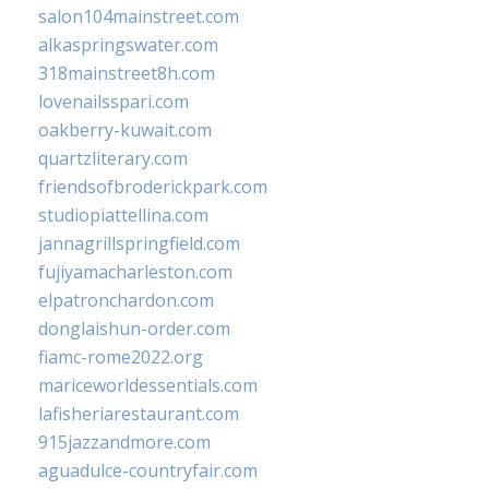
salon104mainstreet.com
alkaspringswater.com
318mainstreet8h.com
lovenailsspari.com
oakberry-kuwait.com
quartzliterary.com
friendsofbroderickpark.com
studiopiattellina.com
jannagrillspringfield.com
fujiyamacharleston.com
elpatronchardon.com
donglaishun-order.com
fiamc-rome2022.org
mariceworldessentials.com
lafisheriarestaurant.com
915jazzandmore.com
aguadulce-countryfair.com