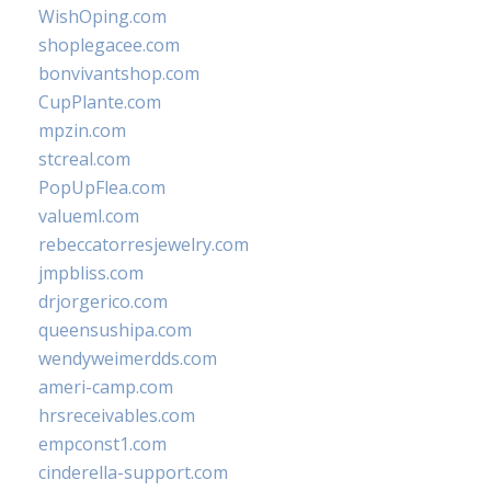
WishOping.com
shoplegacee.com
bonvivantshop.com
CupPlante.com
mpzin.com
stcreal.com
PopUpFlea.com
valueml.com
rebeccatorresjewelry.com
jmpbliss.com
drjorgerico.com
queensushipa.com
wendyweimerdds.com
ameri-camp.com
hrsreceivables.com
empconst1.com
cinderella-support.com