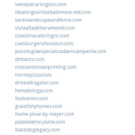
vwrepairarlington.com
cleaningservicebaltimore-md.com
beckslandscapeandfence.com
vistaaltadelveramendi.com
coastlinecateringnc.com
cuesburgershouston.com
psicologiaespecializadaencampeche.com
dmtacos.com
crescentstreetprinting.com
hornopizza.com
driveadragster.com
hematologa.com
lizaivanov.com
guesttinyhomes.com
home-plow-by-meyer.com
palatelatincuisine.com
blackdoglegacy.com