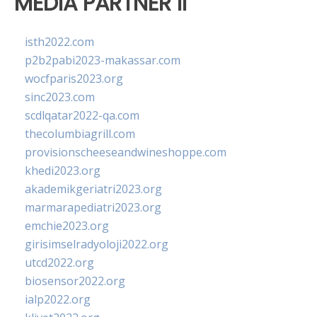
MEDIA PARTNER II
isth2022.com
p2b2pabi2023-makassar.com
wocfparis2023.org
sinc2023.com
scdlqatar2022-qa.com
thecolumbiagrill.com
provisionscheeseandwineshoppe.com
khedi2023.org
akademikgeriatri2023.org
marmarapediatri2023.org
emchie2023.org
girisimselradyoloji2022.org
utcd2022.org
biosensor2022.org
ialp2022.org