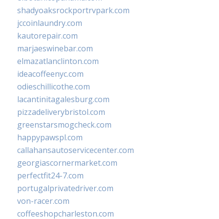
shadyoaksrockportrvpark.com
jccoinlaundry.com
kautorepair.com
marjaeswinebar.com
elmazatlanclinton.com
ideacoffeenyc.com
odieschillicothe.com
lacantinitagalesburg.com
pizzadeliverybristol.com
greenstarsmogcheck.com
happypawspl.com
callahansautoservicecenter.com
georgiascornermarket.com
perfectfit24-7.com
portugalprivatedriver.com
von-racer.com
coffeeshopcharleston.com