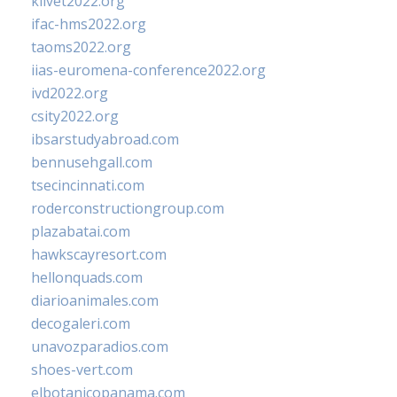
klivet2022.org
ifac-hms2022.org
taoms2022.org
iias-euromena-conference2022.org
ivd2022.org
csity2022.org
ibsarstudyabroad.com
bennusehgall.com
tsecincinnati.com
roderconstructiongroup.com
plazabatai.com
hawkscayresort.com
hellonquads.com
diarioanimales.com
decogaleri.com
unavozparadios.com
shoes-vert.com
elbotanicopanama.com