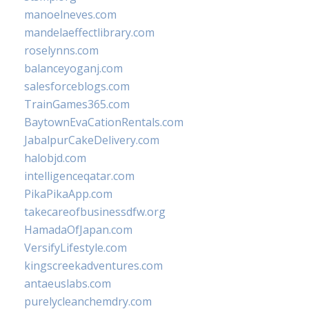
manoelneves.com
mandelaeffectlibrary.com
roselynns.com
balanceyoganj.com
salesforceblogs.com
TrainGames365.com
BaytownEvaCationRentals.com
JabalpurCakeDelivery.com
halobjd.com
intelligenceqatar.com
PikaPikaApp.com
takecareofbusinessdfw.org
HamadaOfJapan.com
VersifyLifestyle.com
kingscreekadventures.com
antaeuslabs.com
purelycleanchemdry.com