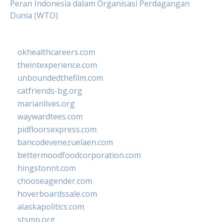
Peran Indonesia dalam Organisasi Perdagangan
Dunia (WTO)
okhealthcareers.com
theintexperience.com
unboundedthefilm.com
catfriends-bg.org
marianlives.org
waywardtees.com
pidfloorsexpress.com
bancodevenezuelaen.com
bettermoodfoodcorporation.com
hingstonnt.com
chooseagender.com
hoverboardssale.com
alaskapolitics.com
stsmp.org