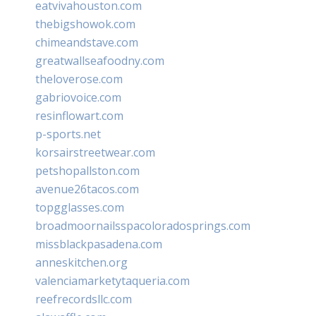
eatvivahouston.com
thebigshowok.com
chimeandstave.com
greatwallseafoodny.com
theloverose.com
gabriovoice.com
resinflowart.com
p-sports.net
korsairstreetwear.com
petshopallston.com
avenue26tacos.com
topgglasses.com
broadmoornailsspacoloradosprings.com
missblackpasadena.com
anneskitchen.org
valenciamarketytaqueria.com
reefrecordsllc.com