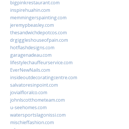
bigpinkrestaurant.com
inspirehuahin.com
memmingerspainting.com
jeremypbeasley.com
thesandwichdepotcos.com
drgiggleshouseofpain.com
hotflashdesigns.com
garagenadeau.com
lifestylechauffeurservice.com
EverNewNails.com
insideoutdecoratingcentre.com
salvatoresinpoint.com
jovialfloralco.com
johnlscotthometeam.com
u-seehomes.com
watersportslagonissi.com
mischieffashion.com