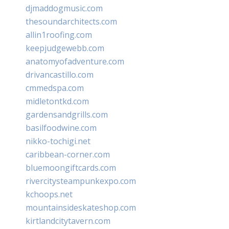
djmaddogmusic.com
thesoundarchitects.com
allin1roofing.com
keepjudgewebb.com
anatomyofadventure.com
drivancastillo.com
cmmedspa.com
midletontkd.com
gardensandgrills.com
basilfoodwine.com
nikko-tochigi.net
caribbean-corner.com
bluemoongiftcards.com
rivercitysteampunkexpo.com
kchoops.net
mountainsideskateshop.com
kirtlandcitytavern.com