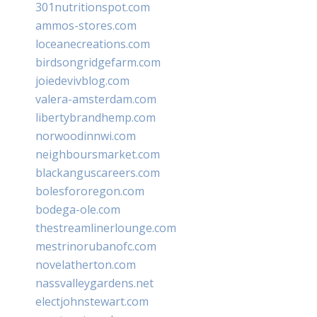
301nutritionspot.com
ammos-stores.com
loceanecreations.com
birdsongridgefarm.com
joiedevivblog.com
valera-amsterdam.com
libertybrandhemp.com
norwoodinnwi.com
neighboursmarket.com
blackanguscareers.com
bolesfororegon.com
bodega-ole.com
thestreamlinerlounge.com
mestrinorubanofc.com
novelatherton.com
nassvalleygardens.net
electjohnstewart.com