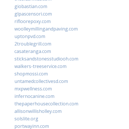
giobastian.com
glpascensori.com
rifloorepoxy.com
woolleymillingandpaving.com
uptonpvd.com
2troublegrill.com
casateranga.com
sticksandstonesstudiooh.com
walkers-treeservice.com
shopmossi.com
untamedcollectivesd.com
mxpwellness.com
infernocanine.com
thepaperhousecollection.com
allisonwillisholley.com
solslite.org
portwayinn.com