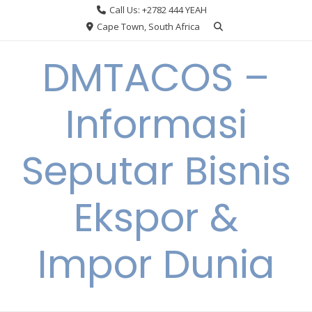
Skip
Call Us: +2782 444 YEAH
to
Cape Town, South Africa
content
DMTACOS –
Informasi
Seputar Bisnis
Ekspor &
Impor Dunia