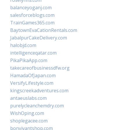
roselynns.com
balanceyoganj.com
salesforceblogs.com
TrainGames365.com
BaytownEvaCationRentals.com
JabalpurCakeDelivery.com
halobjd.com
intelligenceqatar.com
PikaPikaApp.com
takecareofbusinessdfw.org
HamadaOfJapan.com
VersifyLifestyle.com
kingscreekadventures.com
antaeuslabs.com
purelycleanchemdry.com
WishOping.com
shoplegacee.com
bonvivantshop.com