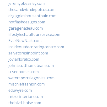
jeremypbeasley.com
thesandwichdepotcos.com
drgiggleshouseofpain.com
hotflashdesigns.com
garagenadeau.com
lifestylechauffeurservice.com
EverNewNails.com
insideoutdecoratingcentre.com
salvatoresinpoint.com
jovialfloralco.com
johnlscotthometeam.com
u-seehomes.com
watersportslagonissi.com
mischieffashion.com
eduwyre.com
retro-interiors.com
theblvd-boise.com