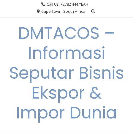
Skip
Call Us: +2782 444 YEAH
to
Cape Town, South Africa
content
DMTACOS –
Informasi
Seputar Bisnis
Ekspor &
Impor Dunia