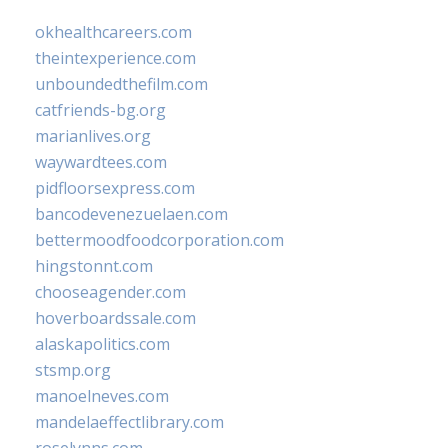
okhealthcareers.com
theintexperience.com
unboundedthefilm.com
catfriends-bg.org
marianlives.org
waywardtees.com
pidfloorsexpress.com
bancodevenezuelaen.com
bettermoodfoodcorporation.com
hingstonnt.com
chooseagender.com
hoverboardssale.com
alaskapolitics.com
stsmp.org
manoelneves.com
mandelaeffectlibrary.com