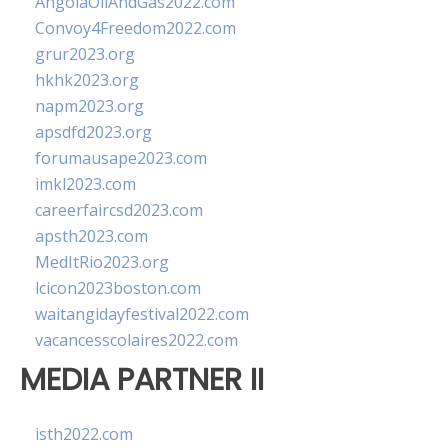
AngolaOilAndGas2022.com
Convoy4Freedom2022.com
grur2023.org
hkhk2023.org
napm2023.org
apsdfd2023.org
forumausape2023.com
imkl2023.com
careerfaircsd2023.com
apsth2023.com
MedItRio2023.org
lcicon2023boston.com
waitangidayfestival2022.com
vacancesscolaires2022.com
MEDIA PARTNER II
isth2022.com