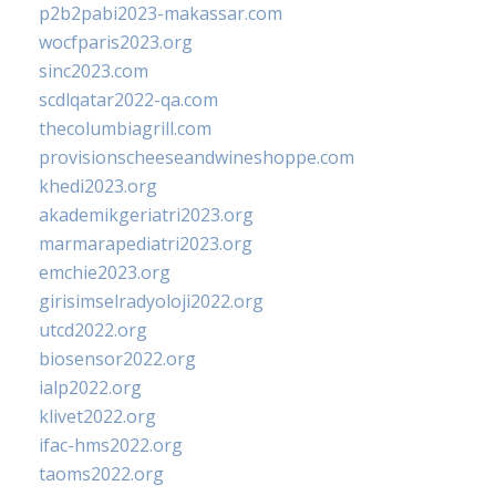
p2b2pabi2023-makassar.com
wocfparis2023.org
sinc2023.com
scdlqatar2022-qa.com
thecolumbiagrill.com
provisionscheeseandwineshoppe.com
khedi2023.org
akademikgeriatri2023.org
marmarapediatri2023.org
emchie2023.org
girisimselradyoloji2022.org
utcd2022.org
biosensor2022.org
ialp2022.org
klivet2022.org
ifac-hms2022.org
taoms2022.org