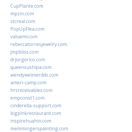
CupPlante.com
mpzin.com
stcreal.com
PopUpFlea.com
valueml.com
rebeccatorresjewelry.com
jmpbliss.com
drjorgerico.com
queensushipa.com
wendyweimerdds.com
ameri-camp.com
hrsreceivables.com
empconst1.com
cinderella-support.com
bigpinkrestaurant.com
inspirehuahin.com
memmingerspainting.com